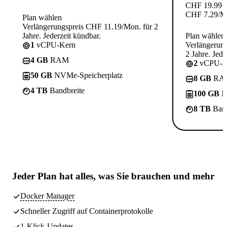
CHF
19.99
CHF
7.29
/M
Plan wählen
Verlängerungspreis CHF 11.19/Mon. für 2
Jahre. Jederzeit kündbar.
Plan wählen
1
vCPU-Kern
Verlängerun
2 Jahre. Jede
4 GB
RAM
2
vCPU-K
50 GB
NVMe-Speicherplatz
8 GB
RA
4 TB
Bandbreite
100 GB
N
8 TB
Band
Jeder Plan hat
alles, was Sie brauchen
und mehr
Docker Manager
Schneller Zugriff auf Containerprotokolle
1-Klick-Updates