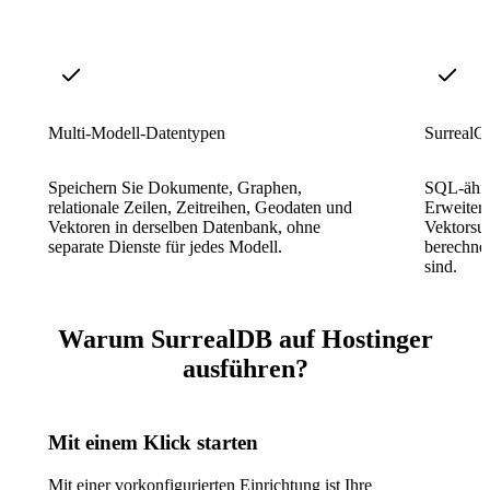
Multi-Modell-Datentypen
SurrealQ
Speichern Sie Dokumente, Graphen,
SQL-ähnl
relationale Zeilen, Zeitreihen, Geodaten und
Erweiter
Vektoren in derselben Datenbank, ohne
Vektorsu
separate Dienste für jedes Modell.
berechnet
sind.
Warum SurrealDB auf Hostinger
ausführen?
Mit einem Klick starten
Mit einer vorkonfigurierten Einrichtung ist Ihre