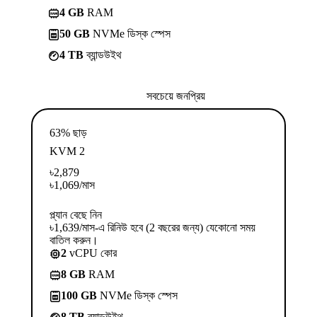
4 GB
RAM
50 GB
NVMe ডিস্ক স্পেস
4 TB
ব্যান্ডউইথ
সবচেয়ে জনপ্রিয়
63% ছাড়
KVM 2
৳
2,879
৳
1,069
/মাস
প্ল্যান বেছে নিন
৳1,639/মাস-এ রিনিউ হবে (2 বছরের জন্য) যেকোনো সময়
বাতিল করুন।
2
vCPU কোর
8 GB
RAM
100 GB
NVMe ডিস্ক স্পেস
8 TB
ব্যান্ডউইথ