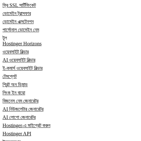
ফ্রি SSL সার্টিফিকেট
ডোমেইন ট্রান্সফার
ডোমেইন এক্সটেনশন
পার্সোনাল ডোমেইন নেম
টুল
Hostinger Horizons
ওয়েবসাইট বিল্ডার
AI ওয়েবসাইট বিল্ডার
ই-কমার্স ওয়েবসাইট বিল্ডার
টেমপ্লেট
প্রিন্ট অন ডিমান্ড
লিংক ইন বায়ো
বিজনেস নেম জেনারেটর
AI নিউজলেটার জেনারেটর
AI লোগো জেনারেটর
Hostinger-এ মাইগ্রেট করুন
Hostinger API