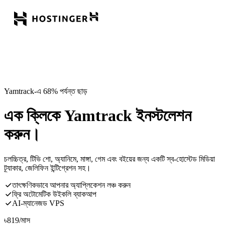
Yamtrack-এ 68% পর্যন্ত ছাড়
এক ক্লিকে Yamtrack ইনস্টলেশন
করুন।
চলচ্চিত্র, টিভি শো, অ্যানিমে, মাঙ্গা, গেম এবং বইয়ের জন্য একটি স্ব-হোস্টেড মিডিয়া
ট্র্যাকার, জেলিফিন ইন্টিগ্রেশন সহ।
তাৎক্ষণিকভাবে আপনার অ্যাপ্লিকেশন লঞ্চ করুন
ফ্রি অটোমেটিক উইকলি ব্যাকআপ
AI-ম্যানেজড VPS
৳
819
/মাস