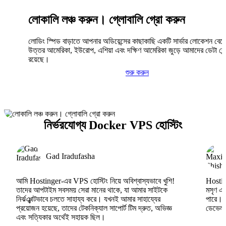
লোকালি লঞ্চ করুন। গ্লোবালি গ্রো করুন
লোডিং স্পিড বাড়াতে আপনার অডিয়েন্সের কাছাকাছি একটি সার্ভার লোকেশন বেছ
উত্তর আমেরিকা, ইউরোপ, এশিয়া এবং দক্ষিণ আমেরিকা জুড়ে আমাদের ডেটা সেন্
রয়েছে।
শুরু করুন
নির্ভরযোগ্য Docker VPS হোস্টিং
Gad Iradufasha
আমি Hostinger-এর VPS হোস্টিং নিয়ে অবিশ্বাস্যভাবে খুশি!
Hosting
তাদের আপটাইম সবসময় সেরা মানের থাকে, যা আমার সাইটকে
মসৃণ এব
নির্ঝঞ্ঝাটভাবে চলতে সাহায্য করে। যখনই আমার সাহায্যের
পারে।
প্রয়োজন হয়েছে, তাদের টেকনিক্যাল সাপোর্ট টিম দ্রুত, অভিজ্ঞ
ডেভেলপা
এবং সত্যিকার অর্থেই সহায়ক ছিল।