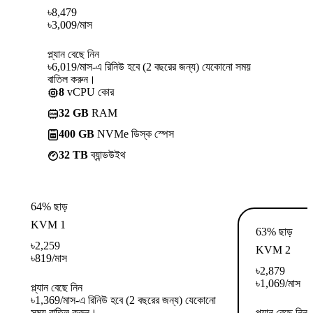
৳
8,479
৳
3,009
/মাস
প্ল্যান বেছে নিন
৳6,019/মাস-এ রিনিউ হবে (2 বছরের জন্য) যেকোনো সময়
বাতিল করুন।
8
vCPU কোর
32 GB
RAM
400 GB
NVMe ডিস্ক স্পেস
32 TB
ব্যান্ডউইথ
64% ছাড়
KVM 1
63% ছাড়
৳
2,259
KVM 2
৳
819
/মাস
৳
2,879
৳
1,069
/মাস
প্ল্যান বেছে নিন
৳1,369/মাস-এ রিনিউ হবে (2 বছরের জন্য) যেকোনো
সময় বাতিল করুন।
প্ল্যান বেছে নিন