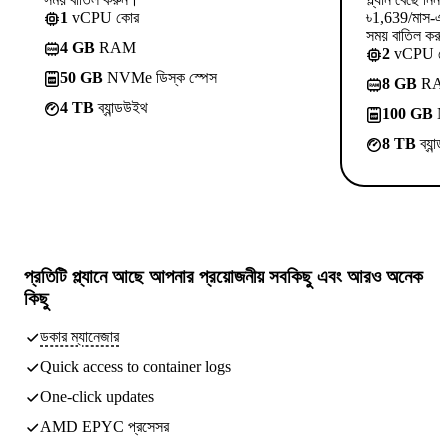
1
vCPU কোর
৳1,639/মাস-এ 
সময় বাতিল কর
4 GB
RAM
2
vCPU ক
50 GB
NVMe ডিস্ক স্পেস
8 GB
RA
4 TB
ব্যান্ডউইথ
100 GB
NV
8 TB
ব্যান
প্রতিটি প্ল্যানে আছে
আপনার প্রয়োজনীয় সবকিছু
এবং আরও অনেক
কিছু
ডকার ম্যানেজার
Quick access to container logs
One-click updates
AMD EPYC প্রসেসর