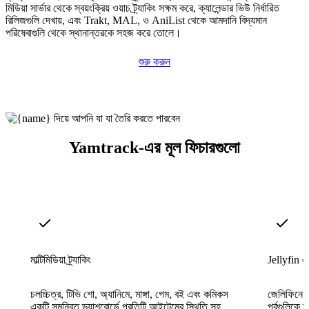
মিডিয়া সার্ভার থেকে স্বয়ংক্রিয় ওয়াচ ট্র্যাকিং সক্ষম করে, ক্যালেন্ডার ভিউ নির্ধারিত
রিলিজগুলি দেখায়, এবং Trakt, MAL, ও AniList থেকে আমদানি বিদ্যমান
পরিষেবাগুলি থেকে স্থানান্তরকে সহজ করে তোলে।
শুরু করুন
Yamtrack-এর মূল ফিচারগুলো
মাল্টিমিডিয়া ট্র্যাকিং
Jellyfin 
চলচ্চিত্র, টিভি শো, অ্যানিমে, মাঙ্গা, গেম, বই এবং কমিকস
জেলিফিনে চা
একটি সমন্বিত ড্যাশবোর্ডে প্রতিটি আইটেমের স্থিতি সহ
পর্বগুলিকে স