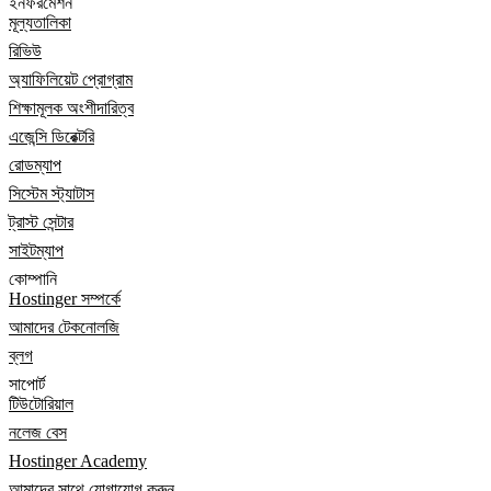
ইনফরমেশন
মূল্যতালিকা
রিভিউ
অ্যাফিলিয়েট প্রোগ্রাম
শিক্ষামূলক অংশীদারিত্ব
এজেন্সি ডিরেক্টরি
রোডম্যাপ
সিস্টেম স্ট্যাটাস
ট্রাস্ট সেন্টার
সাইটম্যাপ
কোম্পানি
Hostinger সম্পর্কে
আমাদের টেকনোলজি
ব্লগ
সাপোর্ট
টিউটোরিয়াল
নলেজ বেস
Hostinger Academy
আমাদের সাথে যোগাযোগ করুন