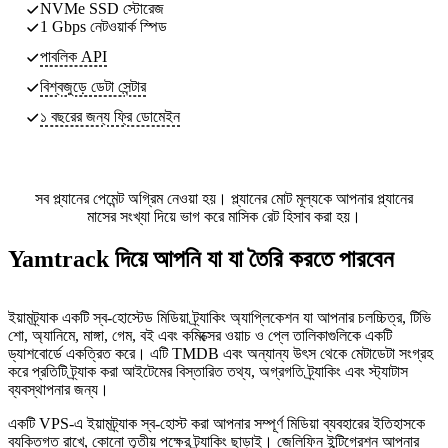
NVMe SSD স্টোরেজ
1 Gbps নেটওয়ার্ক স্পিড
পাবলিক API
বিশ্বজুড়ে ডেটা সেন্টার
১ বছরের জন্য ফ্রি ডোমেইন
সব প্ল্যানের পেমেন্ট অগ্রিম নেওয়া হয়। প্ল্যানের মোট মূল্যকে আপনার প্ল্যানের
মাসের সংখ্যা দিয়ে ভাগ করে মাসিক রেট হিসাব করা হয়।
Yamtrack দিয়ে আপনি যা যা তৈরি করতে পারবেন
ইয়ামট্র্যাক একটি স্ব-হোস্টেড মিডিয়া ট্র্যাকিং অ্যাপ্লিকেশন যা আপনার চলচ্চিত্র, টিভি
শো, অ্যানিমে, মাঙ্গা, গেম, বই এবং কমিক্সের ওয়াচ ও প্লে তালিকাগুলিকে একটি
ড্যাশবোর্ডে একত্রিত করে। এটি TMDB এবং অন্যান্য উৎস থেকে মেটাডেটা সংগ্রহ
করে প্রতিটি ট্র্যাক করা আইটেমের বিস্তারিত তথ্য, অগ্রগতি ট্র্যাকিং এবং স্ট্যাটাস
ব্যবস্থাপনার জন্য।
একটি VPS-এ ইয়ামট্র্যাক স্ব-হোস্ট করা আপনার সম্পূর্ণ মিডিয়া ব্যবহারের ইতিহাসকে
ব্যক্তিগত রাখে, কোনো তৃতীয় পক্ষের ট্র্যাকিং ছাড়াই। জেলিফিন ইন্টিগ্রেশন আপনার