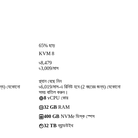
65% ছাড়
KVM 8
৳
8,479
৳
3,009
/মাস
প্ল্যান বেছে নিন
ন্য) যেকোনো
৳6,019/মাস-এ রিনিউ হবে (2 বছরের জন্য) যেকোনো
সময় বাতিল করুন।
8
vCPU কোর
32 GB
RAM
400 GB
NVMe ডিস্ক স্পেস
32 TB
ব্যান্ডউইথ