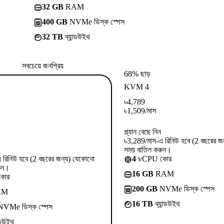
32 GB
RAM
400 GB
NVMe ডিস্ক স্পেস
32 TB
ব্যান্ডউইথ
সবচেয়ে জনপ্রিয়
68% ছাড়
KVM 4
৳
4,789
৳
1,509
/মাস
প্ল্যান বেছে নিন
৳3,289/মাস-এ রিনিউ হবে (2 বছরের জ
সময় বাতিল করুন।
 রিনিউ হবে (2 বছরের জন্য) যেকোনো
4
vCPU কোর
ুন।
16 GB
RAM
কোর
200 GB
NVMe ডিস্ক স্পেস
AM
16 TB
ব্যান্ডউইথ
VMe ডিস্ক স্পেস
ন্ডউইথ