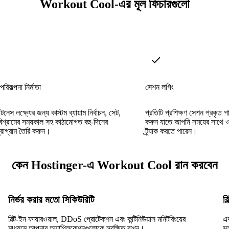
Workout Cool-এর মূল ফিচারগুলো
রিকল্পনা নির্মাতা
সেশন লগিং
েস লক্ষ্যের জন্য কাস্টম ব্যায়াম নির্বাচন, সেট,
প্রতিটি প্রশিক্ষণ সেশন প্রকৃত পা
িশ্রামের সময়কাল সহ কাঠামোগত বহু-দিনের
করুন যাতে আপনি সময়ের সাথে ও
্রোগ্রাম তৈরি করুন।
ট্র্যাক করতে পারেন।
কেন Hostinger-এ Workout Cool রান করবেন
নির্ভর করার মতো সিকিউরিটি
ব
বিল্ট-ইন ফায়ারওয়াল, DDoS প্রোটেকশন এবং কন্টিনিউয়াস মনিটরিংয়ের
এ
মাধ্যমে আপনার অ্যাপ্লিকেশনগুলোকে সুরক্ষিত রাখুন।
স