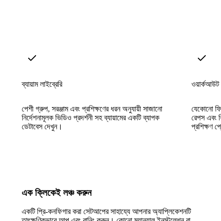
ব্যায়াম লাইব্রেরি
ওয়ার্কআউট প
পেশী গ্রুপ, সরঞ্জাম এবং প্রশিক্ষণের ধরন অনুযায়ী সাজানো
যেকোনো ফিটন
নির্দেশনামূলক ভিডিও প্রদর্শনী সহ ব্যায়ামের একটি ব্যাপক
রেপস এবং ব
ডেটাবেস দেখুন।
প্রশিক্ষণ প
এক ক্লিকেই লঞ্চ করুন
একটি প্রি-কনফিগার করা সেটআপের সাহায্যে আপনার অ্যাপ্লিকেশনটি
তাৎক্ষণিকভাবে আপ এবং রানিং করুন। কোনো ম্যানুয়াল ইনস্টলেশন বা