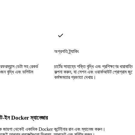
অগ্রগতি ট্র্যাকিং
রফরম্যান্স ডেটা সহ রেকর্ড
চার্টের সাহায্যে শক্তি বৃদ্ধি এবং প্রশিক্ষণের ধারাবাহিক
জন বৃদ্ধি এবং ভলিউম
কল্পনা করুন, যা সেশন এবং ওয়ার্কআউট প্রোগ্রাম জুড়ে
কর্মক্ষমতার প্রবণতা দেখায়।
িল্ট-ইন Docker ম্যানেজার
ক জায়গা থেকেই একাধিক Docker কন্টেইনার রান এবং ম্যানেজ করুন।
হজেই আপনার প্রজেক্টগুলো ডিপ্লয়, আপডেট এবং মনিটর করুন।