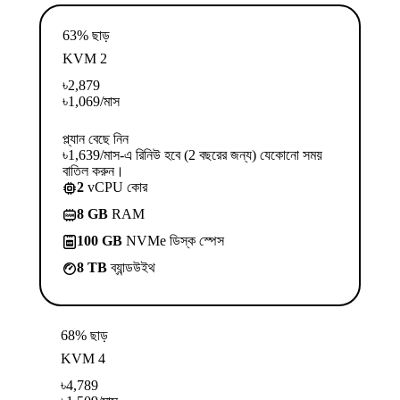
63% ছাড়
KVM 2
৳
2,879
৳
1,069
/মাস
প্ল্যান বেছে নিন
৳1,639/মাস-এ রিনিউ হবে (2 বছরের জন্য) যেকোনো সময়
বাতিল করুন।
2
vCPU কোর
8 GB
RAM
100 GB
NVMe ডিস্ক স্পেস
8 TB
ব্যান্ডউইথ
68% ছাড়
KVM 4
৳
4,789