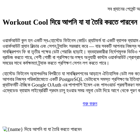
সব প্ল্যানের পেমেন্
Workout Cool দিয়ে আপনি যা যা তৈরি করতে পারবেন
ওয়ার্কআউট কুল হল একটি স্ব-হোস্টেড ফিটনেস কোচিং প্ল্যাটফর্ম যা একটি ব্যাপক ব্যায়া
ওয়ার্কআউট প্ল্যান বিল্ডার এবং সেশন ট্র্যাকিং সরবরাহ করে — যার সবকটি আপনার নিজস্ব স
সাবস্ক্রিপশন ফি বা তৃতীয় পক্ষের ডেটা শেয়ারিং ছাড়াই। ব্যবহারকারীরা নির্দেশমূলক ভিডিও প্
ব্রাউজ করতে পারে, পেশী গোষ্ঠী বা প্রশিক্ষণের লক্ষ্য অনুযায়ী কাস্টম ওয়ার্কআউট প্রোগ্
সময়ের সাথে কর্মক্ষমতা ট্র্যাক করতে প্রশিক্ষণ সেশন লগ করতে পারে।
হোস্টেড ফিটনেস অ্যাপগুলির বিপরীতে যা সাবস্ক্রিপশনের আড়ালে ঐতিহাসিক ডেটা লক করে
আপনার নিজস্ব পরিকাঠামোতে একটি PostgreSQL ডেটাবেসে সমস্ত প্রশিক্ষণের ইতিহা
প্ল্যাটফর্মটি ঐচ্ছিক Google OAuth এর পাশাপাশি ইমেল এবং পাসওয়ার্ড প্রমাণীকরণ সম
এম্বেডেড ব্যায়াম লাইব্রেরিটি প্রথম চালু হওয়ার সময় নমুনা ডেটা দিয়ে আগে থেকে পূরণ
শুরু করুন