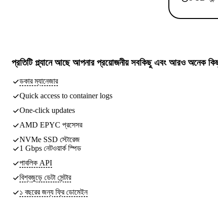
প্রতিটি প্ল্যানে আছে
আপনার প্রয়োজনীয় সবকিছু
এবং আরও অনেক কিছ
ডকার ম্যানেজার
Quick access to container logs
One-click updates
AMD EPYC প্রসেসর
NVMe SSD স্টোরেজ
1 Gbps নেটওয়ার্ক স্পিড
পাবলিক API
বিশ্বজুড়ে ডেটা সেন্টার
১ বছরের জন্য ফ্রি ডোমেইন