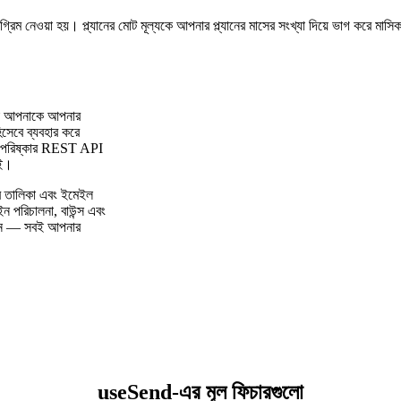
ট অগ্রিম নেওয়া হয়। প্ল্যানের মোট মূল্যকে আপনার প্ল্যানের মাসের সংখ্যা দিয়ে ভাগ করে মাস
যা আপনাকে আপনার
সেবে ব্যবহার করে
কটি পরিষ্কার REST API
াই।
 তালিকা এবং ইমেইল
ইন পরিচালনা, বাউন্স এবং
ড পান — সবই আপনার
useSend-এর মূল ফিচারগুলো