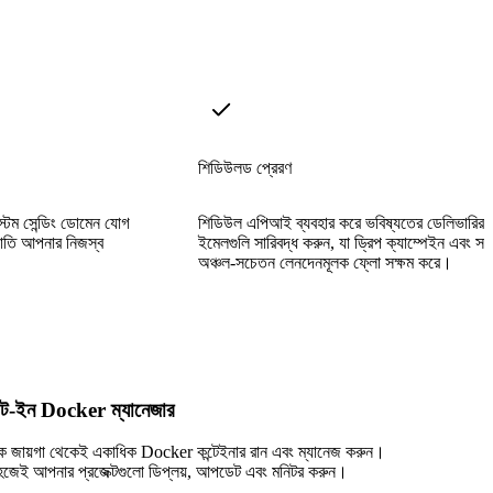
শিডিউলড প্রেরণ
স্টম সেন্ডিং ডোমেন যোগ
শিডিউল এপিআই ব্যবহার করে ভবিষ্যতের ডেলিভারির 
যাতি আপনার নিজস্ব
ইমেলগুলি সারিবদ্ধ করুন, যা ড্রিপ ক্যাম্পেইন এবং সম
।
অঞ্চল-সচেতন লেনদেনমূলক ফ্লো সক্ষম করে।
িল্ট-ইন Docker ম্যানেজার
ক জায়গা থেকেই একাধিক Docker কন্টেইনার রান এবং ম্যানেজ করুন।
হজেই আপনার প্রজেক্টগুলো ডিপ্লয়, আপডেট এবং মনিটর করুন।