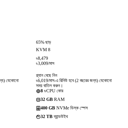
65% ছাড়
KVM 8
৳
8,479
৳
3,009
/মাস
প্ল্যান বেছে নিন
ন্য) যেকোনো
৳6,019/মাস-এ রিনিউ হবে (2 বছরের জন্য) যেকোনো
সময় বাতিল করুন।
8
vCPU কোর
32 GB
RAM
400 GB
NVMe ডিস্ক স্পেস
32 TB
ব্যান্ডউইথ