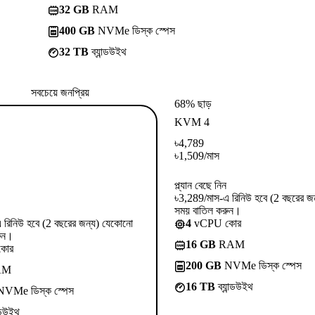
32 GB
RAM
400 GB
NVMe ডিস্ক স্পেস
32 TB
ব্যান্ডউইথ
সবচেয়ে জনপ্রিয়
68% ছাড়
KVM 4
৳
4,789
৳
1,509
/মাস
প্ল্যান বেছে নিন
৳3,289/মাস-এ রিনিউ হবে (2 বছরের জ
সময় বাতিল করুন।
 রিনিউ হবে (2 বছরের জন্য) যেকোনো
4
vCPU কোর
ুন।
16 GB
RAM
কোর
200 GB
NVMe ডিস্ক স্পেস
AM
16 TB
ব্যান্ডউইথ
VMe ডিস্ক স্পেস
ন্ডউইথ