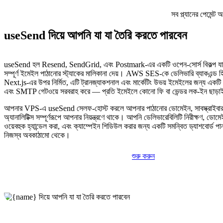
সব প্ল্যানের পেমেন্
useSend দিয়ে আপনি যা যা তৈরি করতে পারবেন
useSend হল Resend, SendGrid, এবং Postmark-এর একটি ওপেন-সোর্স বিকল্প 
সম্পূর্ণ ইমেইল পাঠানোর স্ট্যাকের মালিকানা দেয়। AWS SES-কে ডেলিভারি ব্যাকএন্ড হি
Next.js-এর উপর নির্মিত, এটি ট্রানজ্যাকশনাল এবং মার্কেটিং উভয় ইমেইলের জন্য এ
এবং SMTP গেটওয়ে সরবরাহ করে — প্রতি ইমেইলে কোনো ফি বা ভেন্ডর লক-ইন ছাড়
আপনার VPS-এ useSend সেলফ-হোস্ট করলে আপনার পাঠানোর ডোমেইন, সাবস্ক্রাইবার
অ্যানালিটিক্স সম্পূর্ণরূপে আপনার নিয়ন্ত্রণে থাকে। আপনি ডেলিভারেবিলিটি নিরীক্ষণ, ডোমে
ওয়েবহুক হ্যান্ডেল করা, এবং ক্যাম্পেইন শিডিউল করার জন্য একটি সমন্বিত ড্যাশবোর্
নিজস্ব অবকাঠামো থেকে।
শুরু করুন