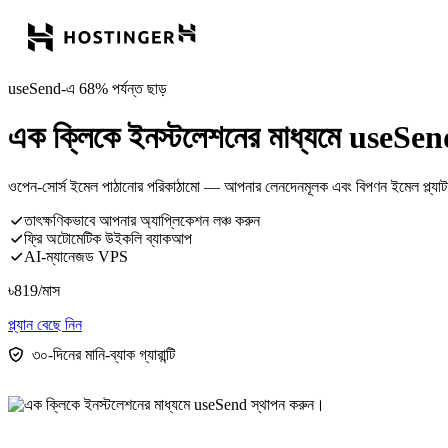
useSend-এ 68% পর্যন্ত ছাড়
এক ক্লিকে ইনস্টলেশনের মাধ্যমে useSen
ওপেন-সোর্স ইমেল পাঠানোর পরিকাঠামো — আপনার লেনদেনমূলক এবং বিপণন ইমেল প্ল্যাট
তাৎক্ষণিকভাবে আপনার অ্যাপ্লিকেশন লঞ্চ করুন
ফ্রি অটোমেটিক উইকলি ব্যাকআপ
AI-ম্যানেজড VPS
৳
819
/মাস
প্ল্যান বেছে নিন
৩০-দিনের মানি-ব্যাক গ্যারান্টি