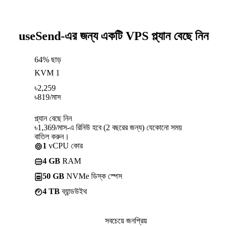
useSend-এর জন্য একটি VPS প্ল্যান বেছে নিন
64% ছাড়
KVM 1
৳
2,259
৳
819
/মাস
প্ল্যান বেছে নিন
৳1,369/মাস-এ রিনিউ হবে (2 বছরের জন্য) যেকোনো সময়
বাতিল করুন।
1
vCPU কোর
4 GB
RAM
50 GB
NVMe ডিস্ক স্পেস
4 TB
ব্যান্ডউইথ
সবচেয়ে জনপ্রিয়