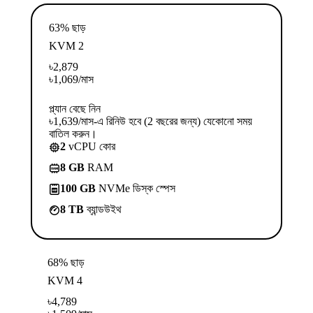
63% ছাড়
KVM 2
৳
2,879
৳
1,069
/মাস
প্ল্যান বেছে নিন
৳1,639/মাস-এ রিনিউ হবে (2 বছরের জন্য) যেকোনো সময়
বাতিল করুন।
2
vCPU কোর
8 GB
RAM
100 GB
NVMe ডিস্ক স্পেস
8 TB
ব্যান্ডউইথ
68% ছাড়
KVM 4
৳
4,789