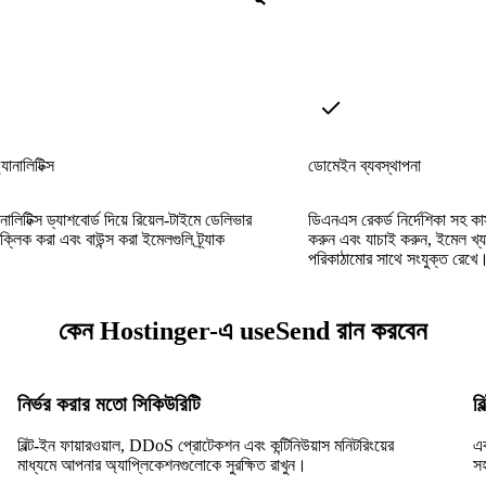
ানালিটিক্স
ডোমেইন ব্যবস্থাপনা
ানালিটিক্স ড্যাশবোর্ড দিয়ে রিয়েল-টাইমে ডেলিভার
ডিএনএস রেকর্ড নির্দেশিকা সহ কা
ক্লিক করা এবং বাউন্স করা ইমেলগুলি ট্র্যাক
করুন এবং যাচাই করুন, ইমেল খ্
পরিকাঠামোর সাথে সংযুক্ত রেখে
কেন Hostinger-এ useSend রান করবেন
নির্ভর করার মতো সিকিউরিটি
ব
বিল্ট-ইন ফায়ারওয়াল, DDoS প্রোটেকশন এবং কন্টিনিউয়াস মনিটরিংয়ের
এ
মাধ্যমে আপনার অ্যাপ্লিকেশনগুলোকে সুরক্ষিত রাখুন।
স