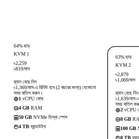
64% ছাড়
KVM 1
63% ছাড়
৳
2,259
KVM 2
৳
819
/মাস
৳
2,879
৳
1,069
/মাস
প্ল্যান বেছে নিন
৳1,369/মাস-এ রিনিউ হবে (2 বছরের জন্য) যেকোনো
সময় বাতিল করুন।
প্ল্যান বেছে নিন
1
vCPU কোর
৳1,639/মাস-এ
সময় বাতিল কর
4 GB
RAM
2
vCPU 
50 GB
NVMe ডিস্ক স্পেস
8 GB
R
4 TB
ব্যান্ডউইথ
100 GB
N
8 TB
ব্যা