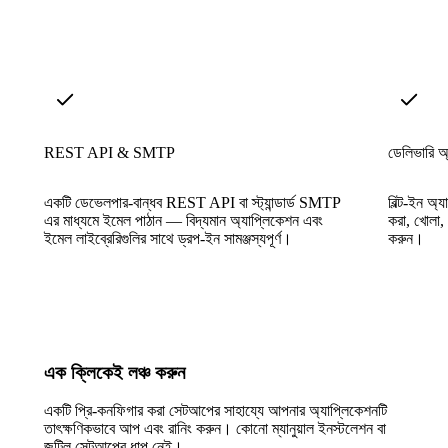
REST API & SMTP
ডেলিভারি অ্য
একটি ডেভেলপার-বান্ধব REST API বা স্ট্যান্ডার্ড SMTP
বিল্ট-ইন অ্য
এর মাধ্যমে ইমেল পাঠান — বিদ্যমান অ্যাপ্লিকেশন এবং
করা, খোলা, 
ইমেল লাইব্রেরিগুলির সাথে ড্রপ-ইন সামঞ্জস্যপূর্ণ।
করুন।
এক ক্লিকেই লঞ্চ করুন
একটি প্রি-কনফিগার করা সেটআপের সাহায্যে আপনার অ্যাপ্লিকেশনটি
তাৎক্ষণিকভাবে আপ এবং রানিং করুন। কোনো ম্যানুয়াল ইনস্টলেশন বা
জটিল সেটআপের ধাপ নেই।