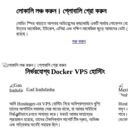
লোকালি লঞ্চ করুন। গ্লোবালি গ্রো করুন
লোডিং স্পিড বাড়াতে আপনার অডিয়েন্সের কাছাকাছি একটি সার্ভার লোকেশন বেছ
উত্তর আমেরিকা, ইউরোপ, এশিয়া এবং দক্ষিণ আমেরিকা জুড়ে আমাদের ডেটা সেন্
রয়েছে।
শুরু করুন
নির্ভরযোগ্য Docker VPS হোস্টিং
Gad Iradufasha
আমি Hostinger-এর VPS হোস্টিং নিয়ে অবিশ্বাস্যভাবে খুশি!
Hosting
তাদের আপটাইম সবসময় সেরা মানের থাকে, যা আমার সাইটকে
মসৃণ এব
নির্ঝঞ্ঝাটভাবে চলতে সাহায্য করে। যখনই আমার সাহায্যের
পারে।
প্রয়োজন হয়েছে, তাদের টেকনিক্যাল সাপোর্ট টিম দ্রুত, অভিজ্ঞ
ডেভেলপা
এবং সত্যিকার অর্থেই সহায়ক ছিল।