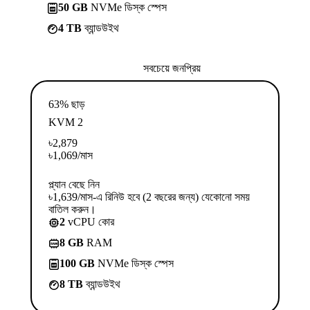
50 GB
NVMe ডিস্ক স্পেস
4 TB
ব্যান্ডউইথ
সবচেয়ে জনপ্রিয়
63% ছাড়
KVM 2
৳
2,879
৳
1,069
/মাস
প্ল্যান বেছে নিন
৳1,639/মাস-এ রিনিউ হবে (2 বছরের জন্য) যেকোনো সময়
বাতিল করুন।
2
vCPU কোর
8 GB
RAM
100 GB
NVMe ডিস্ক স্পেস
8 TB
ব্যান্ডউইথ