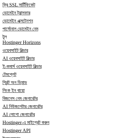
ফ্রি SSL সার্টিফিকেট
ডোমেইন ট্রান্সফার
ডোমেইন এক্সটেনশন
পার্সোনাল ডোমেইন নেম
টুল
Hostinger Horizons
ওয়েবসাইট বিল্ডার
AI ওয়েবসাইট বিল্ডার
ই-কমার্স ওয়েবসাইট বিল্ডার
টেমপ্লেট
প্রিন্ট অন ডিমান্ড
লিংক ইন বায়ো
বিজনেস নেম জেনারেটর
AI নিউজলেটার জেনারেটর
AI লোগো জেনারেটর
Hostinger-এ মাইগ্রেট করুন
Hostinger API