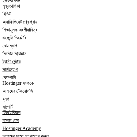
ইনফরমেশন
মূল্যতালিকা
রিভিউ
অ্যাফিলিয়েট প্রোগ্রাম
শিক্ষামূলক অংশীদারিত্ব
এজেন্সি ডিরেক্টরি
রোডম্যাপ
সিস্টেম স্ট্যাটাস
ট্রাস্ট সেন্টার
সাইটম্যাপ
কোম্পানি
Hostinger সম্পর্কে
আমাদের টেকনোলজি
ব্লগ
সাপোর্ট
টিউটোরিয়াল
নলেজ বেস
Hostinger Academy
আমাদের সাথে যোগাযোগ করুন