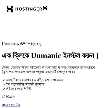
Unmanic-এ 68% পর্যন্ত ছাড়
এক ক্লিকে Unmanic ইনস্টল করুন।
সেল্ফ-হোস্টেড মিডিয়া লাইব্রেরি অপ্টিমাইজার যা স্বয়ংক্রিয়ভাবে ফাইলগুলিকে
ট্রান্সকোড করে এবং আপনার পছন্দের ফরম্যাটে রূপান্তর করে।
তাৎক্ষণিকভাবে আপনার অ্যাপ্লিকেশন লঞ্চ করুন
ফ্রি অটোমেটিক উইকলি ব্যাকআপ
AI-ম্যানেজড VPS
৳
819
/মাস
প্ল্যান বেছে নিন