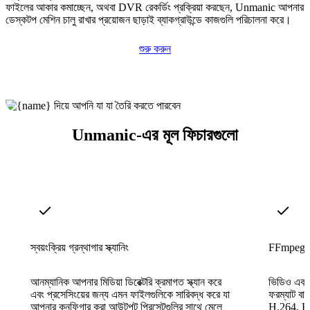
ফাইলের আকার কমাচ্ছেন, অথবা DVR রেকর্ডিং প্রক্রিয়া করছেন, Unmanic আপনার
ডেস্কটপ মেশিন চালু রাখার প্রয়োজন ছাড়াই ব্যাকগ্রাউন্ডে কাজগুলি পরিচালনা করে।
শুরু করুন
Unmanic-এর মূল ফিচারগুলো
স্বয়ংক্রিয় গ্রন্থাগার স্ক্যানিং
FFmpeg-দ্ব
আনম্যানিক আপনার মিডিয়া ডিরেক্টরি ক্রমাগত স্ক্যান করে
ভিডিও এবং
এবং প্রসেসিংয়ের জন্য এমন ফাইলগুলিকে সারিবদ্ধ করে যা
ফরম্যাট বা 
আপনার কনফিগার করা আউটপুট প্রিসেটগুলির সাথে মেলে
H.264, H