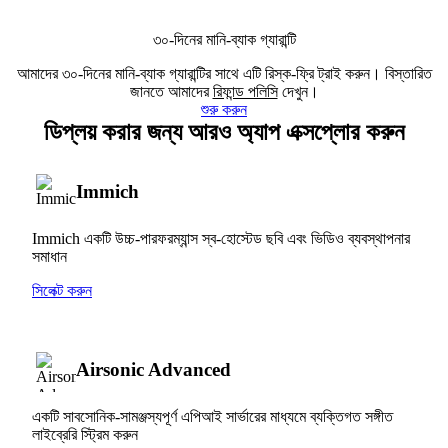
৩০-দিনের মানি-ব্যাক গ্যারান্টি
আমাদের ৩০-দিনের মানি-ব্যাক গ্যারান্টির সাথে এটি রিস্ক-ফ্রি ট্রাই করুন। বিস্তারিত
জানতে আমাদের
রিফান্ড পলিসি
দেখুন।
শুরু করুন
ডিপ্লয় করার জন্য আরও অ্যাপ এক্সপ্লোর করুন
Immich
Immich একটি উচ্চ-পারফরম্যান্স স্ব-হোস্টেড ছবি এবং ভিডিও ব্যবস্থাপনার
সমাধান
সিলেক্ট করুন
Airsonic Advanced
একটি সাবসোনিক-সামঞ্জস্যপূর্ণ এপিআই সার্ভারের মাধ্যমে ব্যক্তিগত সঙ্গীত
লাইব্রেরি স্ট্রিম করুন