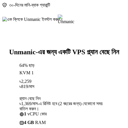
৩০-দিনের মানি-ব্যাক গ্যারান্টি
Unmanic-এর জন্য একটি VPS প্ল্যান বেছে নিন
64% ছাড়
KVM 1
৳
2,259
৳
819
/মাস
প্ল্যান বেছে নিন
৳1,369/মাস-এ রিনিউ হবে (2 বছরের জন্য) যেকোনো সময়
বাতিল করুন।
1
vCPU কোর
4 GB
RAM