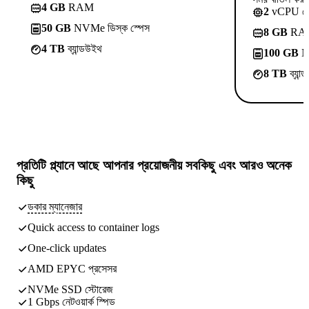
4 GB
RAM
2
vCPU ক
50 GB
NVMe ডিস্ক স্পেস
8 GB
RA
4 TB
ব্যান্ডউইথ
100 GB
NV
8 TB
ব্যান
প্রতিটি প্ল্যানে আছে
আপনার প্রয়োজনীয় সবকিছু
এবং আরও অনেক
কিছু
ডকার ম্যানেজার
Quick access to container logs
One-click updates
AMD EPYC প্রসেসর
NVMe SSD স্টোরেজ
1 Gbps নেটওয়ার্ক স্পিড