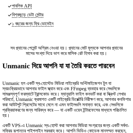
পাবলিক API
বিশ্বজুড়ে ডেটা সেন্টার
১ বছরের জন্য ফ্রি ডোমেইন
সব প্ল্যানের পেমেন্ট অগ্রিম নেওয়া হয়। প্ল্যানের মোট মূল্যকে আপনার প্ল্যানের
মাসের সংখ্যা দিয়ে ভাগ করে মাসিক রেট হিসাব করা হয়।
Unmanic দিয়ে আপনি যা যা তৈরি করতে পারবেন
Unmanic হল একটি স্ব-হোস্টেড মিডিয়া লাইব্রেরি অপ্টিমাইজেশন টুল যা
স্বয়ংক্রিয়ভাবে আপনার ফাইল স্ক্যান করে এবং FFmpeg ব্যবহার করে সেগুলিকে
সামঞ্জস্যপূর্ণ ফরম্যাটে ট্রান্সকোড করে। ম্যানুয়ালি ফাইল কনভার্ট করা বা স্ক্রিপ্ট লেখার
পরিবর্তে, Unmanic ক্রমাগত একটি লাইব্রেরি ডিরেক্টরি নিরীক্ষণ করে, আপনার কনফিগার
করা আউটপুট প্রিসেটের সাথে মেলে না এমন ফাইলগুলি সনাক্ত করে, এবং সেগুলিকে
প্রক্রিয়াকরণের জন্য সারিবদ্ধ করে — যা একটি ওয়েব ইন্টারফেসের মাধ্যমে পরিচালিত
হয়।
একটি VPS-এ Unmanic স্ব-হোস্ট করা আপনার মিডিয়া সংগ্রহের জন্য একটি সর্বদা-
সক্রিয় রূপান্তর পাইপলাইন সরবরাহ করে। আপনি ভিডিও কোডেক মানসম্মত করছেন,