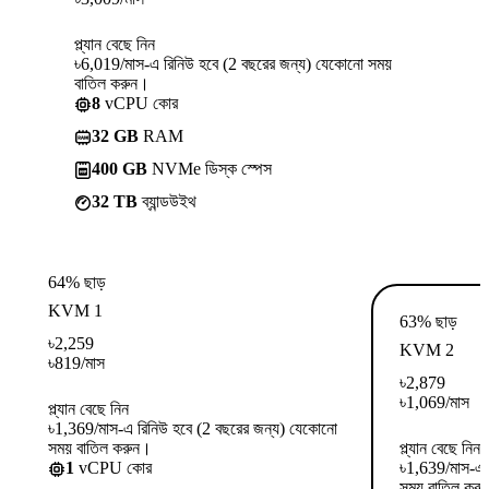
প্ল্যান বেছে নিন
৳6,019/মাস-এ রিনিউ হবে (2 বছরের জন্য) যেকোনো সময়
বাতিল করুন।
8
vCPU কোর
32 GB
RAM
400 GB
NVMe ডিস্ক স্পেস
32 TB
ব্যান্ডউইথ
64% ছাড়
KVM 1
63% ছাড়
৳
2,259
KVM 2
৳
819
/মাস
৳
2,879
৳
1,069
/মাস
প্ল্যান বেছে নিন
৳1,369/মাস-এ রিনিউ হবে (2 বছরের জন্য) যেকোনো
সময় বাতিল করুন।
প্ল্যান বেছে নিন
1
vCPU কোর
৳1,639/মাস-এ 
সময় বাতিল কর