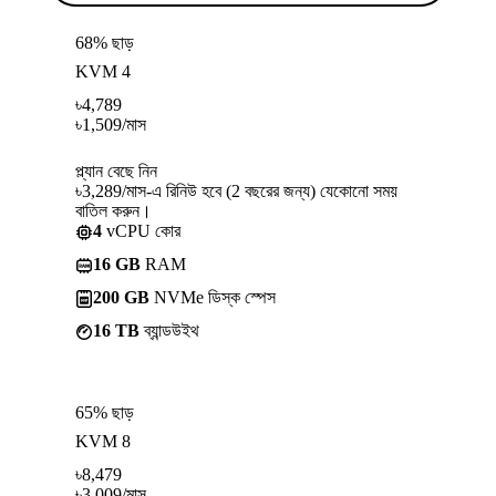
68% ছাড়
KVM 4
৳
4,789
৳
1,509
/মাস
প্ল্যান বেছে নিন
৳3,289/মাস-এ রিনিউ হবে (2 বছরের জন্য) যেকোনো সময়
বাতিল করুন।
4
vCPU কোর
16 GB
RAM
200 GB
NVMe ডিস্ক স্পেস
16 TB
ব্যান্ডউইথ
65% ছাড়
KVM 8
৳
8,479
৳
3,009
/মাস