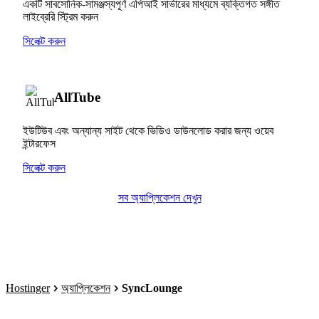
একটি সাবসোনিক-সামঞ্জস্যপূর্ণ এপিআই সার্ভারের মাধ্যমে ব্যক্তিগত সঙ্গীত
লাইব্রেরি স্ট্রিম করুন
সিলেক্ট করুন
AllTube
ইউটিউব এবং অন্যান্য সাইট থেকে ভিডিও ডাউনলোড করার জন্য ওয়েব
ইন্টারফেস
সিলেক্ট করুন
সব অ্যাপ্লিকেশন দেখুন
Hostinger
অ্যাপ্লিকেশন
SyncLounge