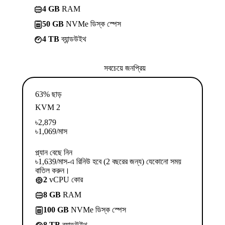
4 GB
RAM
50 GB
NVMe ডিস্ক স্পেস
4 TB
ব্যান্ডউইথ
সবচেয়ে জনপ্রিয়
63% ছাড়
KVM 2
৳
2,879
৳
1,069
/মাস
প্ল্যান বেছে নিন
৳1,639/মাস-এ রিনিউ হবে (2 বছরের জন্য) যেকোনো সময়
বাতিল করুন।
2
vCPU কোর
8 GB
RAM
100 GB
NVMe ডিস্ক স্পেস
8 TB
ব্যান্ডউইথ