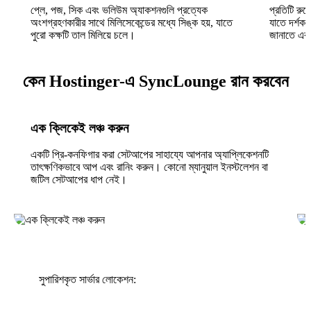
প্লে, পজ, সিক এবং ভলিউম অ্যাকশনগুলি প্রত্যেক
প্রতিটি রুম
অংশগ্রহণকারীর সাথে মিলিসেকেন্ডের মধ্যে সিঙ্ক হয়, যাতে
যাতে দর্শকরা
পুরো কক্ষটি তাল মিলিয়ে চলে।
জানাতে এব
কেন Hostinger-এ SyncLounge রান করবেন
এক ক্লিকেই লঞ্চ করুন
একটি প্রি-কনফিগার করা সেটআপের সাহায্যে আপনার অ্যাপ্লিকেশনটি
তাৎক্ষণিকভাবে আপ এবং রানিং করুন। কোনো ম্যানুয়াল ইনস্টলেশন বা
জটিল সেটআপের ধাপ নেই।
সুপারিশকৃত সার্ভার লোকেশন: