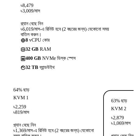
৳
8,479
৳
3,009
/মাস
প্ল্যান বেছে নিন
৳6,019/মাস-এ রিনিউ হবে (2 বছরের জন্য) যেকোনো সময়
বাতিল করুন।
8
vCPU কোর
32 GB
RAM
400 GB
NVMe ডিস্ক স্পেস
32 TB
ব্যান্ডউইথ
64% ছাড়
KVM 1
63% ছাড়
৳
2,259
KVM 2
৳
819
/মাস
৳
2,879
৳
1,069
/মাস
প্ল্যান বেছে নিন
৳1,369/মাস-এ রিনিউ হবে (2 বছরের জন্য) যেকোনো
সময় বাতিল করুন।
প্ল্যান বেছে নিন