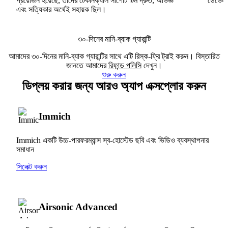
প্রয়োজন হয়েছে, তাদের টেকনিক্যাল সাপোর্ট টিম দ্রুত, অভিজ্ঞ
ডেভেলপা
এবং সত্যিকার অর্থেই সহায়ক ছিল।
৩০-দিনের মানি-ব্যাক গ্যারান্টি
আমাদের ৩০-দিনের মানি-ব্যাক গ্যারান্টির সাথে এটি রিস্ক-ফ্রি ট্রাই করুন। বিস্তারিত
জানতে আমাদের
রিফান্ড পলিসি
দেখুন।
শুরু করুন
ডিপ্লয় করার জন্য আরও অ্যাপ এক্সপ্লোর করুন
Immich
Immich একটি উচ্চ-পারফরম্যান্স স্ব-হোস্টেড ছবি এবং ভিডিও ব্যবস্থাপনার
সমাধান
সিলেক্ট করুন
Airsonic Advanced