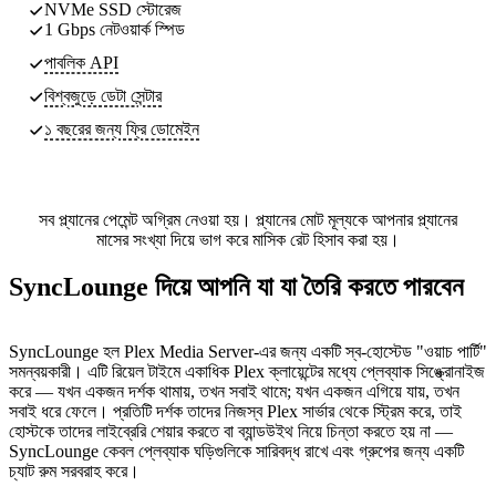
NVMe SSD স্টোরেজ
1 Gbps নেটওয়ার্ক স্পিড
পাবলিক API
বিশ্বজুড়ে ডেটা সেন্টার
১ বছরের জন্য ফ্রি ডোমেইন
সব প্ল্যানের পেমেন্ট অগ্রিম নেওয়া হয়। প্ল্যানের মোট মূল্যকে আপনার প্ল্যানের
মাসের সংখ্যা দিয়ে ভাগ করে মাসিক রেট হিসাব করা হয়।
SyncLounge দিয়ে আপনি যা যা তৈরি করতে পারবেন
SyncLounge হল Plex Media Server-এর জন্য একটি স্ব-হোস্টেড "ওয়াচ পার্টি"
সমন্বয়কারী। এটি রিয়েল টাইমে একাধিক Plex ক্লায়েন্টের মধ্যে প্লেব্যাক সিঙ্ক্রোনাইজ
করে — যখন একজন দর্শক থামায়, তখন সবাই থামে; যখন একজন এগিয়ে যায়, তখন
সবাই ধরে ফেলে। প্রতিটি দর্শক তাদের নিজস্ব Plex সার্ভার থেকে স্ট্রিম করে, তাই
হোস্টকে তাদের লাইব্রেরি শেয়ার করতে বা ব্যান্ডউইথ নিয়ে চিন্তা করতে হয় না —
SyncLounge কেবল প্লেব্যাক ঘড়িগুলিকে সারিবদ্ধ রাখে এবং গ্রুপের জন্য একটি
চ্যাট রুম সরবরাহ করে।