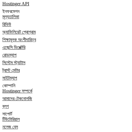
Hostinger API
ইনফরমেশন
মূল্যতালিকা
রিভিউ
অ্যাফিলিয়েট প্রোগ্রাম
শিক্ষামূলক অংশীদারিত্ব
এজেন্সি ডিরেক্টরি
রোডম্যাপ
সিস্টেম স্ট্যাটাস
ট্রাস্ট সেন্টার
সাইটম্যাপ
কোম্পানি
Hostinger সম্পর্কে
আমাদের টেকনোলজি
ব্লগ
সাপোর্ট
টিউটোরিয়াল
নলেজ বেস