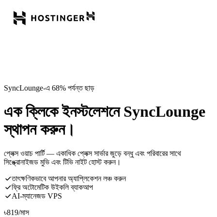
SyncLounge-এ 68% পর্যন্ত ছাড়
এক ক্লিকে ইনস্টলেশনে SyncLounge
স্থাপন করুন।
প্লেক্স ওয়াচ পার্টি — একাধিক প্লেক্স সার্ভার জুড়ে বন্ধু এবং পরিবারের সাথে
সিঙ্ক্রোনাইজড মুভি এবং টিভি নাইট হোস্ট করুন।
তাৎক্ষণিকভাবে আপনার অ্যাপ্লিকেশন লঞ্চ করুন
ফ্রি অটোমেটিক উইকলি ব্যাকআপ
AI-ম্যানেজড VPS
৳
819
/মাস