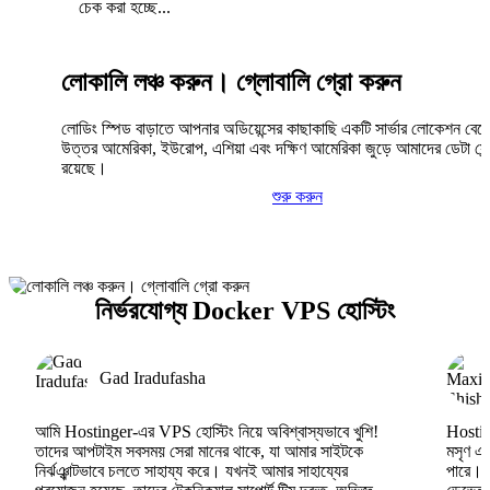
চেক করা হচ্ছে...
লোকালি লঞ্চ করুন। গ্লোবালি গ্রো করুন
লোডিং স্পিড বাড়াতে আপনার অডিয়েন্সের কাছাকাছি একটি সার্ভার লোকেশন বেছ
উত্তর আমেরিকা, ইউরোপ, এশিয়া এবং দক্ষিণ আমেরিকা জুড়ে আমাদের ডেটা সেন্
রয়েছে।
শুরু করুন
নির্ভরযোগ্য Docker VPS হোস্টিং
Gad Iradufasha
আমি Hostinger-এর VPS হোস্টিং নিয়ে অবিশ্বাস্যভাবে খুশি!
Hosting
তাদের আপটাইম সবসময় সেরা মানের থাকে, যা আমার সাইটকে
মসৃণ এব
নির্ঝঞ্ঝাটভাবে চলতে সাহায্য করে। যখনই আমার সাহায্যের
পারে।