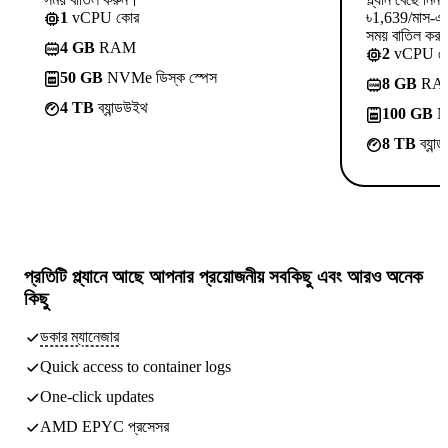
1
vCPU কোর
৳1,639/মাস-এ 
সময় বাতিল কর
4 GB
RAM
2
vCPU ক
50 GB
NVMe ডিস্ক স্পেস
8 GB
RA
4 TB
ব্যান্ডউইথ
100 GB
NV
8 TB
ব্যান
প্রতিটি প্ল্যানে আছে
আপনার প্রয়োজনীয় সবকিছু
এবং আরও অনেক
কিছু
ডকার ম্যানেজার
Quick access to container logs
One-click updates
AMD EPYC প্রসেসর