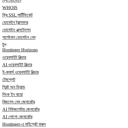
ফ্রি ডোমেইন
WHOIS
ফ্রি SSL সার্টিফিকেট
ডোমেইন ট্রান্সফার
ডোমেইন এক্সটেনশন
পার্সোনাল ডোমেইন নেম
টুল
Hostinger Horizons
ওয়েবসাইট বিল্ডার
AI ওয়েবসাইট বিল্ডার
ই-কমার্স ওয়েবসাইট বিল্ডার
টেমপ্লেট
প্রিন্ট অন ডিমান্ড
লিংক ইন বায়ো
বিজনেস নেম জেনারেটর
AI নিউজলেটার জেনারেটর
AI লোগো জেনারেটর
Hostinger-এ মাইগ্রেট করুন