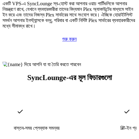
একটি VPS-এ SyncLounge স্ব-হোস্ট করা আপনার ওয়াচ পার্টিগুলিকে আপনার
নিয়ন্ত্রণে রাখে, যেখানে ব্যবহারকারীরা তাদের বিদ্যমান Plex অ্যাকাউন্টের মাধ্যমে সাইন
ইন করে এবং তাদের নিজস্ব Plex সার্ভারের সাথে সংযোগ করে। ঐচ্ছিক হোয়াইটলিস্ট
সমর্থন আপনার ইনস্ট্যান্সকে বন্ধু, পরিবার বা একটি নির্দিষ্ট Plex সার্ভারের ব্যবহারকারীদের
মধ্যে সীমাবদ্ধ রাখে।
শুরু করুন
SyncLounge-এর মূল ফিচারগুলো
বাস্তব-সময় প্লেব্যাক সমন্বয়
বিল্ট-ইন গ্রু