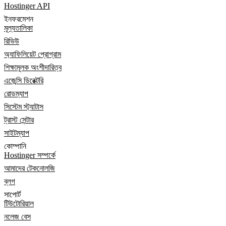
Hostinger API
ইনফরমেশন
মূল্যতালিকা
রিভিউ
অ্যাফিলিয়েট প্রোগ্রাম
শিক্ষামূলক অংশীদারিত্ব
এজেন্সি ডিরেক্টরি
রোডম্যাপ
সিস্টেম স্ট্যাটাস
ট্রাস্ট সেন্টার
সাইটম্যাপ
কোম্পানি
Hostinger সম্পর্কে
আমাদের টেকনোলজি
ব্লগ
সাপোর্ট
টিউটোরিয়াল
নলেজ বেস