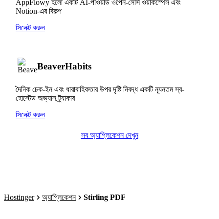
AppFlowy হলো একটি AI-পাওয়ার্ড ওপেন-সোর্স ওয়ার্কস্পেস এবং
Notion-এর বিকল্প
সিলেক্ট করুন
BeaverHabits
দৈনিক চেক-ইন এবং ধারাবাহিকতার উপর দৃষ্টি নিবদ্ধ একটি ন্যূনতম স্ব-
হোস্টেড অভ্যাস ট্র্যাকার
সিলেক্ট করুন
সব অ্যাপ্লিকেশন দেখুন
Hostinger
অ্যাপ্লিকেশন
Stirling PDF