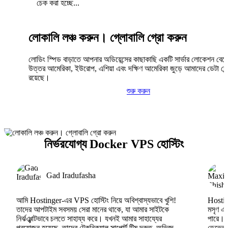
চেক করা হচ্ছে...
লোকালি লঞ্চ করুন। গ্লোবালি গ্রো করুন
লোডিং স্পিড বাড়াতে আপনার অডিয়েন্সের কাছাকাছি একটি সার্ভার লোকেশন বেছ
উত্তর আমেরিকা, ইউরোপ, এশিয়া এবং দক্ষিণ আমেরিকা জুড়ে আমাদের ডেটা সেন্
রয়েছে।
শুরু করুন
নির্ভরযোগ্য Docker VPS হোস্টিং
Gad Iradufasha
আমি Hostinger-এর VPS হোস্টিং নিয়ে অবিশ্বাস্যভাবে খুশি!
Hosting
তাদের আপটাইম সবসময় সেরা মানের থাকে, যা আমার সাইটকে
মসৃণ এব
নির্ঝঞ্ঝাটভাবে চলতে সাহায্য করে। যখনই আমার সাহায্যের
পারে।
প্রয়োজন হয়েছে, তাদের টেকনিক্যাল সাপোর্ট টিম দ্রুত, অভিজ্ঞ
ডেভেলপা