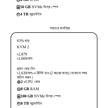
50 GB
NVMe ডিস্ক স্পেস
4 TB
ব্যান্ডউইথ
সবচেয়ে জনপ্রিয়
63% ছাড়
KVM 2
৳
2,879
৳
1,069
/মাস
প্ল্যান বেছে নিন
৳1,639/মাস-এ রিনিউ হবে (2 বছরের জন্য) যেকোনো সময়
বাতিল করুন।
2
vCPU কোর
8 GB
RAM
100 GB
NVMe ডিস্ক স্পেস
8 TB
ব্যান্ডউইথ