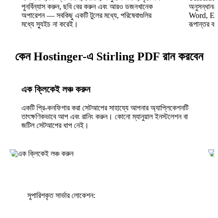
পুনর্বিন্যাস করুন, ছবি বের করুন এবং আরও ডজনখানেক
অনুসন্ধান
অপারেশন — সবকিছু একটি টুলের মধ্যে, পরিষেবাগুলির
Word, Exc
মধ্যে স্যুইচ না করেই।
রূপান্তর ক
কেন Hostinger-এ Stirling PDF রান করবেন
এক ক্লিকেই লঞ্চ করুন
একটি প্রি-কনফিগার করা সেটআপের সাহায্যে আপনার অ্যাপ্লিকেশনটি
তাৎক্ষণিকভাবে আপ এবং রানিং করুন। কোনো ম্যানুয়াল ইনস্টলেশন বা
জটিল সেটআপের ধাপ নেই।
সুপারিশকৃত সার্ভার লোকেশন: