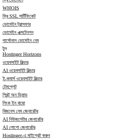
WHOIS
ফ্রি SSL সার্টিফিকেট
ডোমেইন ট্রান্সফার
ডোমেইন এক্সটেনশন
পার্সোনাল ডোমেইন নেম
টুল
Hostinger Horizons
ওয়েবসাইট বিল্ডার
AI ওয়েবসাইট বিল্ডার
ই-কমার্স ওয়েবসাইট বিল্ডার
টেমপ্লেট
প্রিন্ট অন ডিমান্ড
লিংক ইন বায়ো
বিজনেস নেম জেনারেটর
AI নিউজলেটার জেনারেটর
AI লোগো জেনারেটর
Hostinger-এ মাইগ্রেট করুন