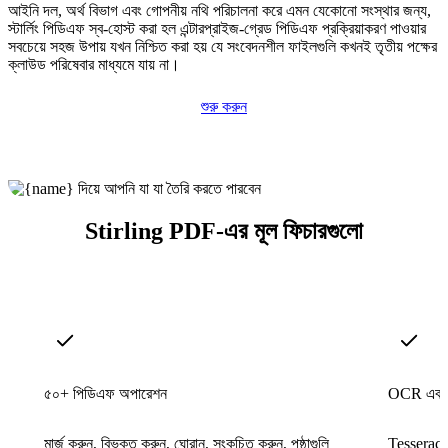
আইনি দল, অর্থ বিভাগ এবং গোপনীয় নথি পরিচালনা করে এমন যেকোনো সংস্থার জন্য,
স্টার্লিং পিডিএফ স্ব-হোস্ট করা হল এন্টারপ্রাইজ-গ্রেড পিডিএফ প্রক্রিয়াকরণ পাওয়ার
সবচেয়ে সহজ উপায় যখন নিশ্চিত করা হয় যে সংবেদনশীল ফাইলগুলি কখনই তৃতীয় পক্ষের
ক্লাউড পরিষেবার মাধ্যমে যায় না।
শুরু করুন
Stirling PDF-এর মূল ফিচারগুলো
৫০+ পিডিএফ অপারেশন
OCR এবং র
মার্জ করুন, বিভক্ত করুন, ঘোরান, সংকুচিত করুন, পৃষ্ঠাগুলি
Tesseract 