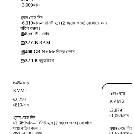
৳
3,009
/মাস
প্ল্যান বেছে নিন
৳6,019/মাস-এ রিনিউ হবে (2 বছরের জন্য) যেকোনো সময়
বাতিল করুন।
8
vCPU কোর
32 GB
RAM
400 GB
NVMe ডিস্ক স্পেস
32 TB
ব্যান্ডউইথ
64% ছাড়
KVM 1
63% ছাড়
৳
2,259
KVM 2
৳
819
/মাস
৳
2,879
৳
1,069
/মাস
প্ল্যান বেছে নিন
৳1,369/মাস-এ রিনিউ হবে (2 বছরের জন্য) যেকোনো
সময় বাতিল করুন।
প্ল্যান বেছে নিন
1
vCPU কোর
৳1,639/মাস-এ 