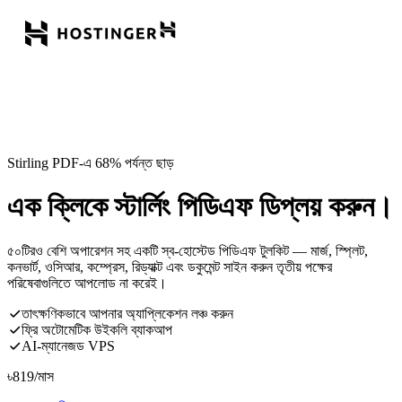
Stirling PDF-এ 68% পর্যন্ত ছাড়
এক ক্লিকে স্টার্লিং পিডিএফ ডিপ্লয় করুন।
৫০টিরও বেশি অপারেশন সহ একটি স্ব-হোস্টেড পিডিএফ টুলকিট — মার্জ, স্প্লিট,
কনভার্ট, ওসিআর, কম্প্রেস, রিড্যাক্ট এবং ডকুমেন্ট সাইন করুন তৃতীয় পক্ষের
পরিষেবাগুলিতে আপলোড না করেই।
তাৎক্ষণিকভাবে আপনার অ্যাপ্লিকেশন লঞ্চ করুন
ফ্রি অটোমেটিক উইকলি ব্যাকআপ
AI-ম্যানেজড VPS
৳
819
/মাস