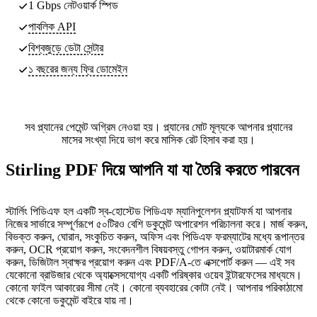
1 Gbps নেটওয়ার্ক স্পিড
পাবলিক API
বিশ্বজুড়ে ডেটা সেন্টার
১ বছরের জন্য ফ্রি ডোমেইন
সব প্ল্যানের পেমেন্ট অগ্রিম নেওয়া হয়। প্ল্যানের মোট মূল্যকে আপনার প্ল্যানের
মাসের সংখ্যা দিয়ে ভাগ করে মাসিক রেট হিসাব করা হয়।
Stirling PDF দিয়ে আপনি যা যা তৈরি করতে পারবেন
স্টার্লিং পিডিএফ হল একটি স্ব-হোস্টেড পিডিএফ ম্যানিপুলেশন প্ল্যাটফর্ম যা আপনার
নিজের সার্ভারে সম্পূর্ণরূপে ৫০টিরও বেশি ডকুমেন্ট অপারেশন পরিচালনা করে। মার্জ করুন,
বিভক্ত করুন, ঘোরান, সংকুচিত করুন, অফিস এবং পিডিএফ ফরম্যাটের মধ্যে রূপান্তর
করুন, OCR প্রয়োগ করুন, সংবেদনশীল বিষয়বস্তু গোপন করুন, ওয়াটারমার্ক যোগ
করুন, ডিজিটাল স্বাক্ষর প্রয়োগ করুন এবং PDF/A-তে এক্সপোর্ট করুন — এই সব
যেকোনো ব্রাউজার থেকে অ্যাক্সেসযোগ্য একটি পরিষ্কার ওয়েব ইন্টারফেসের মাধ্যমে।
কোনো ফাইল আকারের সীমা নেই। কোনো ব্যবহারের কোটা নেই। আপনার পরিকাঠামো
থেকে কোনো ডকুমেন্ট বাইরে যায় না।