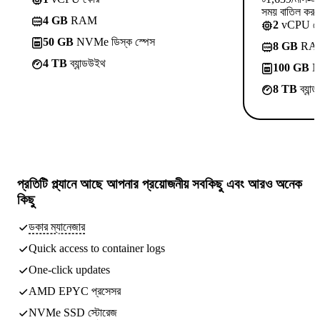
সময় বাতিল কর
4 GB
RAM
2
vCPU ক
50 GB
NVMe ডিস্ক স্পেস
8 GB
RA
4 TB
ব্যান্ডউইথ
100 GB
NV
8 TB
ব্যান
প্রতিটি প্ল্যানে আছে
আপনার প্রয়োজনীয় সবকিছু
এবং আরও অনেক
কিছু
ডকার ম্যানেজার
Quick access to container logs
One-click updates
AMD EPYC প্রসেসর
NVMe SSD স্টোরেজ