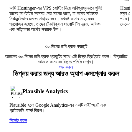
আমি Hostinger-এর VPS হোস্টিং নিয়ে অবিশ্বাস্যভাবে খুশি!
Hosting
তাদের আপটাইম সবসময় সেরা মানের থাকে, যা আমার সাইটকে
মসৃণ এব
নির্ঝঞ্ঝাটভাবে চলতে সাহায্য করে। যখনই আমার সাহায্যের
পারে।
প্রয়োজন হয়েছে, তাদের টেকনিক্যাল সাপোর্ট টিম দ্রুত, অভিজ্ঞ
ডেভেলপা
এবং সত্যিকার অর্থেই সহায়ক ছিল।
৩০-দিনের মানি-ব্যাক গ্যারান্টি
আমাদের ৩০-দিনের মানি-ব্যাক গ্যারান্টির সাথে এটি রিস্ক-ফ্রি ট্রাই করুন। বিস্তারিত
জানতে আমাদের
রিফান্ড পলিসি
দেখুন।
শুরু করুন
ডিপ্লয় করার জন্য আরও অ্যাপ এক্সপ্লোর করুন
Plausible Analytics
Plausible হলো Google Analytics-এর একটি লাইটওয়েট এবং
প্রাইভেসি-ফার্স্ট বিকল্প।
সিলেক্ট করুন