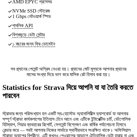
AMD EPYC প্রসেসর
NVMe SSD স্টোরেজ
1 Gbps নেটওয়ার্ক স্পিড
পাবলিক API
বিশ্বজুড়ে ডেটা সেন্টার
১ বছরের জন্য ফ্রি ডোমেইন
সব প্ল্যানের পেমেন্ট অগ্রিম নেওয়া হয়। প্ল্যানের মোট মূল্যকে আপনার প্ল্যানের
মাসের সংখ্যা দিয়ে ভাগ করে মাসিক রেট হিসাব করা হয়।
Statistics for Strava দিয়ে আপনি যা যা তৈরি করতে
পারবেন
স্ট্রাভার জন্য পরিসংখ্যান হল একটি স্ব-হোস্টেড অ্যানালিটিক্স ড্যাশবোর্ড যা আপনার
সম্পূর্ণ স্ট্রাভা কার্যকলাপের ইতিহাস টেনে আনে এবং এটিকে ইন্টারেক্টিভ চার্ট, ভৌগোলিক
হিটম্যাপ, গিয়ার ব্যবহারের রিপোর্ট, সেগমেন্ট বিশ্লেষণ এবং বার্ষিক পর্যালোচনা হিসাবে
রেন্ডার করে — সবই আপনার নিজের সার্ভারে স্থানীয়ভাবে সংরক্ষিত থাকে। অফিসিয়াল
স্ট্রাভা অ্যাপের বিপরীতে, এটি কখনও পেওয়ালের আড়ালে ঐতিহাসিক ডেটা হারায় না এবং