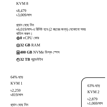
KVM 8
৳
8,479
৳
3,009
/মাস
প্ল্যান বেছে নিন
৳6,019/মাস-এ রিনিউ হবে (2 বছরের জন্য) যেকোনো সময়
বাতিল করুন।
8
vCPU কোর
32 GB
RAM
400 GB
NVMe ডিস্ক স্পেস
32 TB
ব্যান্ডউইথ
64% ছাড়
KVM 1
63% ছাড়
৳
2,259
KVM 2
৳
819
/মাস
৳
2,879
৳
1,069
/মাস
প্ল্যান বেছে নিন