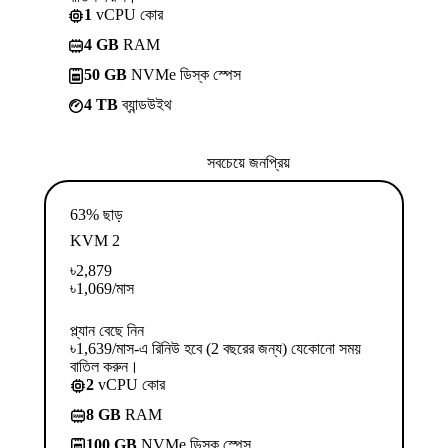
1
vCPU কোর
4 GB
RAM
50 GB
NVMe ডিস্ক স্পেস
4 TB
ব্যান্ডউইথ
সবচেয়ে জনপ্রিয়
63% ছাড়
KVM 2
৳
2,879
৳
1,069
/মাস
প্ল্যান বেছে নিন
৳1,639/মাস-এ রিনিউ হবে (2 বছরের জন্য) যেকোনো সময়
বাতিল করুন।
2
vCPU কোর
8 GB
RAM
100 GB
NVMe ডিস্ক স্পেস