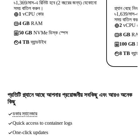
৳1,369/মাস-এ রিনিউ হবে (2 বছরের জন্য) যেকোনো
সময় বাতিল করুন।
প্ল্যান বেছে নিন
1
vCPU কোর
৳1,639/মাস-এ 
সময় বাতিল কর
4 GB
RAM
2
vCPU ক
50 GB
NVMe ডিস্ক স্পেস
8 GB
RA
4 TB
ব্যান্ডউইথ
100 GB
NV
8 TB
ব্যান
প্রতিটি প্ল্যানে আছে
আপনার প্রয়োজনীয় সবকিছু
এবং আরও অনেক
কিছু
ডকার ম্যানেজার
Quick access to container logs
One-click updates