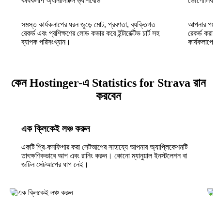
কার্যকলাপ অ্যানালিটিক্স ড্যাশবোর্ড
ভৌগোলিক হ
সমস্ত কার্যকলাপের ধরন জুড়ে মোট, প্রবণতা, ব্যক্তিগত
আপনার পছন্দ
রেকর্ড এবং প্রশিক্ষণের লোড কভার করে ইন্টারেক্টিভ চার্ট সহ
রেকর্ড করা
ব্যাপক পরিসংখ্যান।
কার্যকলাপের
কেন Hostinger-এ Statistics for Strava রান
করবেন
এক ক্লিকেই লঞ্চ করুন
একটি প্রি-কনফিগার করা সেটআপের সাহায্যে আপনার অ্যাপ্লিকেশনটি
তাৎক্ষণিকভাবে আপ এবং রানিং করুন। কোনো ম্যানুয়াল ইনস্টলেশন বা
জটিল সেটআপের ধাপ নেই।