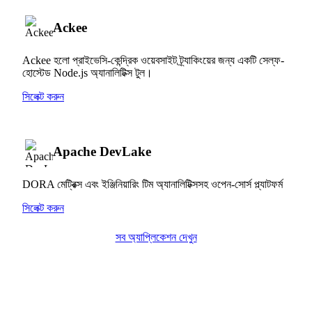
Ackee
Ackee হলো প্রাইভেসি-কেন্দ্রিক ওয়েবসাইট ট্র্যাকিংয়ের জন্য একটি সেল্ফ-
হোস্টেড Node.js অ্যানালিটিক্স টুল।
সিলেক্ট করুন
Apache DevLake
DORA মেট্রিক্স এবং ইঞ্জিনিয়ারিং টিম অ্যানালিটিক্সসহ ওপেন-সোর্স প্ল্যাটফর্ম
সিলেক্ট করুন
সব অ্যাপ্লিকেশন দেখুন