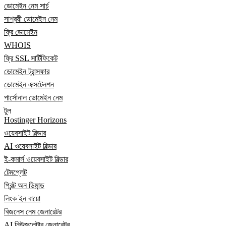
ডোমেইন নেম সার্চ
সাশ্রয়ী ডোমেইন নেম
ফ্রি ডোমেইন
WHOIS
ফ্রি SSL সার্টিফিকেট
ডোমেইন ট্রান্সফার
ডোমেইন এক্সটেনশন
পার্সোনাল ডোমেইন নেম
টুল
Hostinger Horizons
ওয়েবসাইট বিল্ডার
AI ওয়েবসাইট বিল্ডার
ই-কমার্স ওয়েবসাইট বিল্ডার
টেমপ্লেট
প্রিন্ট অন ডিমান্ড
লিংক ইন বায়ো
বিজনেস নেম জেনারেটর
AI নিউজলেটার জেনারেটর