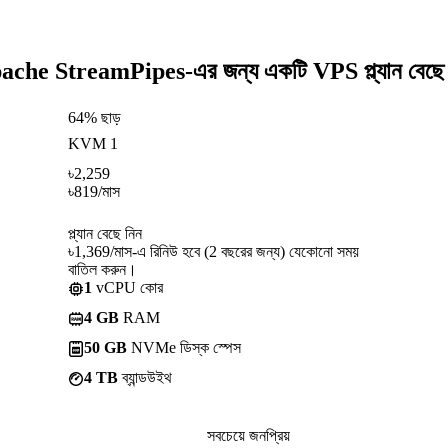
ache StreamPipes-এর জন্য একটি VPS প্ল্যান বেছে 
64% ছাড়
KVM 1
৳
2,259
৳
819
/মাস
প্ল্যান বেছে নিন
৳1,369/মাস-এ রিনিউ হবে (2 বছরের জন্য) যেকোনো সময়
বাতিল করুন।
1
vCPU কোর
4 GB
RAM
50 GB
NVMe ডিস্ক স্পেস
4 TB
ব্যান্ডউইথ
সবচেয়ে জনপ্রিয়