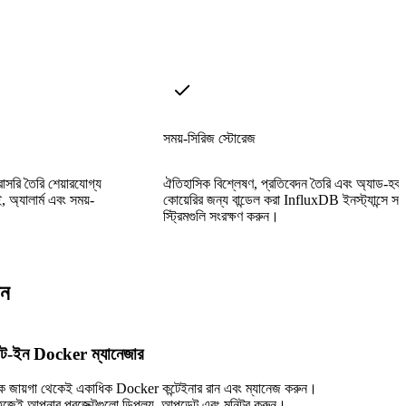
সময়-সিরিজ স্টোরেজ
সরি তৈরি শেয়ারযোগ্য
ঐতিহাসিক বিশ্লেষণ, প্রতিবেদন তৈরি এবং অ্যাড-হক
 অ্যালার্ম এবং সময়-
কোয়েরির জন্য বান্ডেল করা InfluxDB ইনস্ট্যান্সে সমৃ
স্ট্রিমগুলি সংরক্ষণ করুন।
েন
িল্ট-ইন Docker ম্যানেজার
ক জায়গা থেকেই একাধিক Docker কন্টেইনার রান এবং ম্যানেজ করুন।
হজেই আপনার প্রজেক্টগুলো ডিপ্লয়, আপডেট এবং মনিটর করুন।