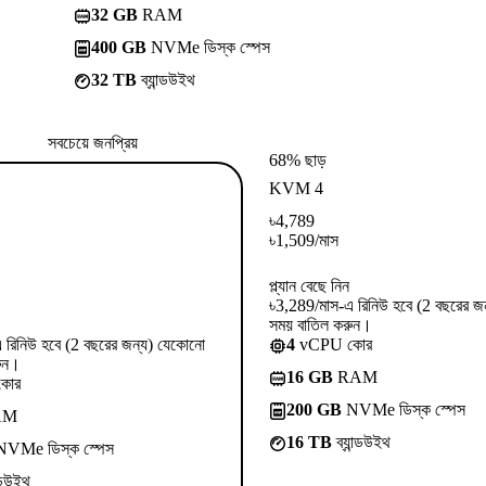
32 GB
RAM
400 GB
NVMe ডিস্ক স্পেস
32 TB
ব্যান্ডউইথ
সবচেয়ে জনপ্রিয়
68% ছাড়
KVM 4
৳
4,789
৳
1,509
/মাস
প্ল্যান বেছে নিন
৳3,289/মাস-এ রিনিউ হবে (2 বছরের জ
সময় বাতিল করুন।
 রিনিউ হবে (2 বছরের জন্য) যেকোনো
4
vCPU কোর
ুন।
16 GB
RAM
কোর
200 GB
NVMe ডিস্ক স্পেস
AM
16 TB
ব্যান্ডউইথ
VMe ডিস্ক স্পেস
ন্ডউইথ