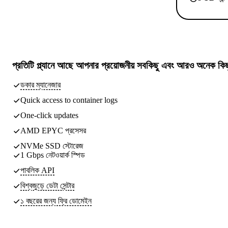
প্রতিটি প্ল্যানে আছে
আপনার প্রয়োজনীয় সবকিছু
এবং আরও অনেক কিছ
ডকার ম্যানেজার
Quick access to container logs
One-click updates
AMD EPYC প্রসেসর
NVMe SSD স্টোরেজ
1 Gbps নেটওয়ার্ক স্পিড
পাবলিক API
বিশ্বজুড়ে ডেটা সেন্টার
১ বছরের জন্য ফ্রি ডোমেইন