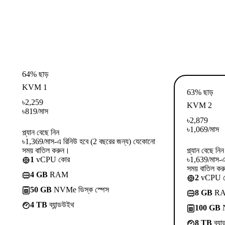
64% ছাড়
KVM 1
63% ছাড়
৳
2,259
KVM 2
৳
819
/মাস
৳
2,879
৳
1,069
/মাস
প্ল্যান বেছে নিন
৳1,369/মাস-এ রিনিউ হবে (2 বছরের জন্য) যেকোনো
সময় বাতিল করুন।
প্ল্যান বেছে নিন
1
vCPU কোর
৳1,639/মাস-এ
সময় বাতিল কর
4 GB
RAM
2
vCPU 
50 GB
NVMe ডিস্ক স্পেস
8 GB
R
4 TB
ব্যান্ডউইথ
100 GB
N
8 TB
ব্যা