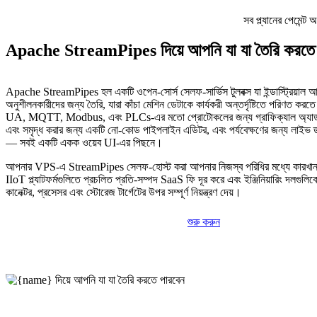
সব প্ল্যানের পেমেন্
Apache StreamPipes দিয়ে আপনি যা যা তৈরি করতে 
Apache StreamPipes হল একটি ওপেন-সোর্স সেলফ-সার্ভিস টুলবক্স যা ইন্ডাস্ট্রিয়াল
অনুশীলনকারীদের জন্য তৈরি, যারা কাঁচা মেশিন ডেটাকে কার্যকরী অন্তর্দৃষ্টিতে পরিণত 
UA, MQTT, Modbus, এবং PLCs-এর মতো প্রোটোকলের জন্য গ্রাফিক্যাল অ্যাডাপ্টার,
এবং সমৃদ্ধ করার জন্য একটি নো-কোড পাইপলাইন এডিটর, এবং পর্যবেক্ষণের জন্য লাইভ ড
— সবই একটি একক ওয়েব UI-এর পিছনে।
আপনার VPS-এ StreamPipes সেলফ-হোস্ট করা আপনার নিজস্ব পরিধির মধ্যে কারখানা এ
IIoT প্ল্যাটফর্মগুলিতে প্রচলিত প্রতি-সম্পদ SaaS ফি দূর করে এবং ইঞ্জিনিয়ারিং দলগুলি
কানেক্টর, প্রসেসর এবং স্টোরেজ টার্গেটের উপর সম্পূর্ণ নিয়ন্ত্রণ দেয়।
শুরু করুন