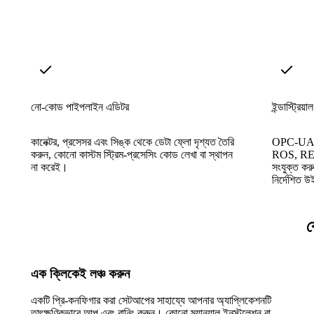
নো-কোড পাইপলাইন এডিটর
ইন্ডাস্ট্রিয
কানেক্টর, প্রসেসর এবং সিঙ্ক থেকে ডেটা ফ্লো দৃশ্যত তৈরি
OPC-UA,
করুন, কোনো কাস্টম স্ট্রিম-প্রসেসিং কোড লেখা বা স্থাপন
ROS, REST
না করেই।
সংযুক্ত করু
নির্দেশিত উ
ক
এক ক্লিকেই লঞ্চ করুন
একটি প্রি-কনফিগার করা সেটআপের সাহায্যে আপনার অ্যাপ্লিকেশনটি
তাৎক্ষণিকভাবে আপ এবং রানিং করুন। কোনো ম্যানুয়াল ইনস্টলেশন বা