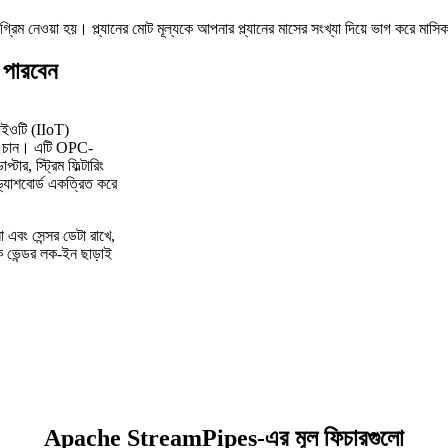
ট অগ্রিম নেওয়া হয়। প্ল্যানের মোট মূল্যকে আপনার প্ল্যানের মাসের সংখ্যা দিয়ে ভাগ করে মাস
পারবেন
 আইওটি (IIoT)
করতে চান। এটি OPC-
 স্ট্রিম ফিল্টারিং
্যাশবোর্ড একত্রিত করে
বং সেন্সর ডেটা রাখে,
কে ভেন্ডর লক-ইন ছাড়াই
Apache StreamPipes-এর মূল ফিচারগুলো