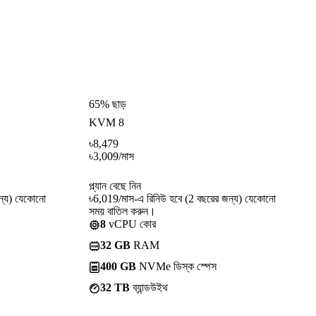
65% ছাড়
KVM 8
৳
8,479
৳
3,009
/মাস
প্ল্যান বেছে নিন
ন্য) যেকোনো
৳6,019/মাস-এ রিনিউ হবে (2 বছরের জন্য) যেকোনো
সময় বাতিল করুন।
8
vCPU কোর
32 GB
RAM
400 GB
NVMe ডিস্ক স্পেস
32 TB
ব্যান্ডউইথ