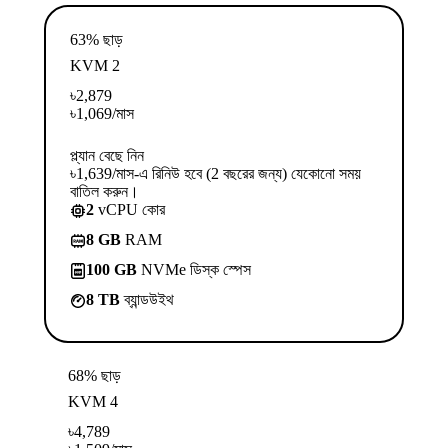
63% ছাড়
KVM 2
৳
2,879
৳
1,069
/মাস
প্ল্যান বেছে নিন
৳1,639/মাস-এ রিনিউ হবে (2 বছরের জন্য) যেকোনো সময়
বাতিল করুন।
2
vCPU কোর
8 GB
RAM
100 GB
NVMe ডিস্ক স্পেস
8 TB
ব্যান্ডউইথ
68% ছাড়
KVM 4
৳
4,789