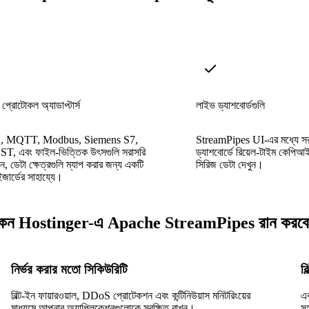
়াল প্রোটোকল অ্যাডাপ্টার্স
লাইভ ড্যাশবোর্ডগুলি
 MQTT, Modbus, Siemens S7,
StreamPipes UI-এর মধ্যে সরা
, এবং ফাইল-ভিত্তিক উৎসগুলি সরাসরি
ড্যাশবোর্ডে রিয়েল-টাইম কেপিআই,
ন, ডেটা ক্ষেত্রগুলি ম্যাপ করার জন্য একটি
সিরিজ ডেটা দেখুন।
ইজার্ডের সাহায্যে।
েন Hostinger-এ Apache StreamPipes রান করব
নির্ভর করার মতো সিকিউরিটি
ব
বিল্ট-ইন ফায়ারওয়াল, DDoS প্রোটেকশন এবং কন্টিনিউয়াস মনিটরিংয়ের
এ
মাধ্যমে আপনার অ্যাপ্লিকেশনগুলোকে সুরক্ষিত রাখুন।
স