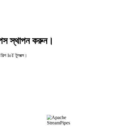
াইপস স্থাপন করুন।
িল্প IoT টুলবক্স।