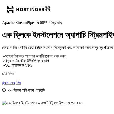
Apache StreamPipes-এ 68% পর্যন্ত ছাড়
এক ক্লিকে ইনস্টলেশনে অ্যাপাচি স্ট্রিমপ
কোড না লিখে লাইভ ডেটা স্ট্রিম সংযোগ, বিশ্লেষণ এবং অন্বেষণ করার জন্য স্ব-পরিষেবা শ
তাৎক্ষণিকভাবে আপনার অ্যাপ্লিকেশন লঞ্চ করুন
ফ্রি অটোমেটিক উইকলি ব্যাকআপ
AI-ম্যানেজড VPS
৳
819
/মাস
প্ল্যান বেছে নিন
৩০-দিনের মানি-ব্যাক গ্যারান্টি