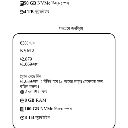
50 GB
NVMe ডিস্ক স্পেস
4 TB
ব্যান্ডউইথ
সবচেয়ে জনপ্রিয়
63% ছাড়
KVM 2
৳
2,879
৳
1,069
/মাস
প্ল্যান বেছে নিন
৳1,639/মাস-এ রিনিউ হবে (2 বছরের জন্য) যেকোনো সময়
বাতিল করুন।
2
vCPU কোর
8 GB
RAM
100 GB
NVMe ডিস্ক স্পেস
8 TB
ব্যান্ডউইথ