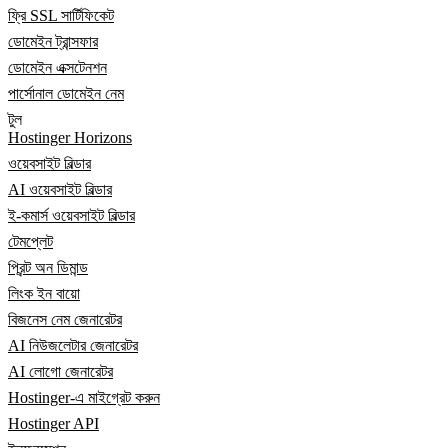
ফ্রি SSL সার্টিফিকেট
ডোমেইন ট্রান্সফার
ডোমেইন এক্সটেনশন
পার্সোনাল ডোমেইন নেম
টুল
Hostinger Horizons
ওয়েবসাইট বিল্ডার
AI ওয়েবসাইট বিল্ডার
ই-কমার্স ওয়েবসাইট বিল্ডার
টেমপ্লেট
প্রিন্ট অন ডিমান্ড
লিংক ইন বায়ো
বিজনেস নেম জেনারেটর
AI নিউজলেটার জেনারেটর
AI লোগো জেনারেটর
Hostinger-এ মাইগ্রেট করুন
Hostinger API