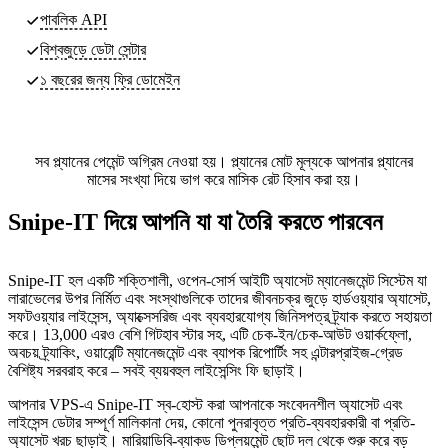
পাবলিক API
বিশ্বজুড়ে ডেটা সেন্টার
১ বছরের জন্য ফ্রি ডোমেইন
সব প্ল্যানের পেমেন্ট অগ্রিম নেওয়া হয়। প্ল্যানের মোট মূল্যকে আপনার প্ল্যানের
মাসের সংখ্যা দিয়ে ভাগ করে মাসিক রেট হিসাব করা হয়।
Snipe-IT দিয়ে আপনি যা যা তৈরি করতে পারবেন
Snipe-IT হল একটি শক্তিশালী, ওপেন-সোর্স আইটি অ্যাসেট ম্যানেজমেন্ট সিস্টেম যা
লারাভেলের উপর নির্মিত এবং সংস্থাগুলিকে তাদের জীবনচক্র জুড়ে হার্ডওয়্যার অ্যাসেট,
সফটওয়্যার লাইসেন্স, অ্যাক্সেসরিজ এবং ব্যবহারযোগ্য জিনিসপত্র ট্র্যাক করতে সহায়তা
করে। 13,000 এরও বেশি গিটহাব স্টার সহ, এটি চেক-ইন/চেক-আউট ওয়ার্কফ্লো,
অবচয় ট্র্যাকিং, ওয়ারেন্টি ম্যানেজমেন্ট এবং ব্যাপক রিপোর্টিং সহ এন্টারপ্রাইজ-গ্রেড
বৈশিষ্ট্য সরবরাহ করে – সবই ব্যয়বহুল লাইসেন্সিং ফি ছাড়াই।
আপনার VPS-এ Snipe-IT স্ব-হোস্ট করা আপনাকে সংবেদনশীল অ্যাসেট এবং
লাইসেন্স ডেটার সম্পূর্ণ মালিকানা দেয়, কোনো পুনরাবৃত্ত প্রতি-ব্যবহারকারী বা প্রতি-
অ্যাসেট খরচ ছাড়াই। মারিয়াডিবি-ব্যাকড ডিপ্লয়মেন্ট ছোট দল থেকে শুরু করে বড়