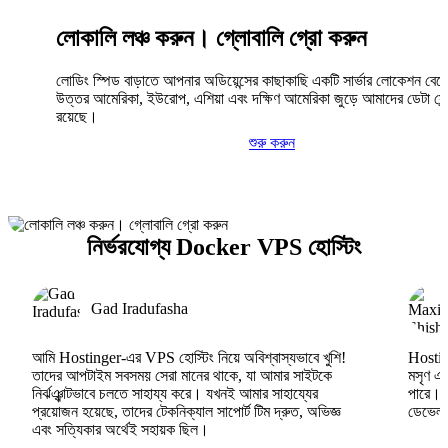
লোকালি লঞ্চ করুন। গ্লোবালি গ্রো করুন
লোডিং স্পিড বাড়াতে আপনার অডিয়েন্সের কাছাকাছি একটি সার্ভার লোকেশন বেছ
উত্তর আমেরিকা, ইউরোপ, এশিয়া এবং দক্ষিণ আমেরিকা জুড়ে আমাদের ডেটা সেন্
রয়েছে।
শুরু করুন
নির্ভরযোগ্য Docker VPS হোস্টিং
Gad Iradufasha
আমি Hostinger-এর VPS হোস্টিং নিয়ে অবিশ্বাস্যভাবে খুশি!
Hosting
তাদের আপটাইম সবসময় সেরা মানের থাকে, যা আমার সাইটকে
মসৃণ এব
নির্ঝঞ্ঝাটভাবে চলতে সাহায্য করে। যখনই আমার সাহায্যের
পারে।
প্রয়োজন হয়েছে, তাদের টেকনিক্যাল সাপোর্ট টিম দ্রুত, অভিজ্ঞ
ডেভেলপা
এবং সত্যিকার অর্থেই সহায়ক ছিল।