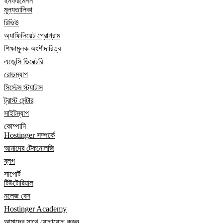
ইনফরমেশন
মূল্যতালিকা
রিভিউ
অ্যাফিলিয়েট প্রোগ্রাম
শিক্ষামূলক অংশীদারিত্ব
এজেন্সি ডিরেক্টরি
রোডম্যাপ
সিস্টেম স্ট্যাটাস
ট্রাস্ট সেন্টার
সাইটম্যাপ
কোম্পানি
Hostinger সম্পর্কে
আমাদের টেকনোলজি
ব্লগ
সাপোর্ট
টিউটোরিয়াল
নলেজ বেস
Hostinger Academy
আমাদের সাথে যোগাযোগ করুন