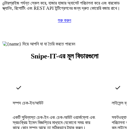
এন্টারপ্রাইজ পর্যন্ত স্কেল করে, হাজার হাজার অ্যাসেট পরিচালনা করে এবং বারকোড
স্ক্যানিং, রিপোর্টিং এবং REST API ইন্টিগ্রেশনের জন্য দ্রুত কোয়েরি বজায় রাখে।
শুরু করুন
Snipe-IT-এর মূল ফিচারগুলো
সম্পদ চেক-ইন/আউট
লাইসেন্স ব্য
একটি সুবিন্যস্ত চেক-ইন এবং চেক-আউট ওয়ার্কফ্লো এবং
সফটওয়্যার 
স্বয়ংক্রিয় ইমেল বিজ্ঞপ্তির মাধ্যমে যেকোনো সময় কার
পরিচালনা ক
কাছে কোন সম্পদ আছে তা সঠিকভাবে ট্র্যাক করুন।
কম লাইসেন্স