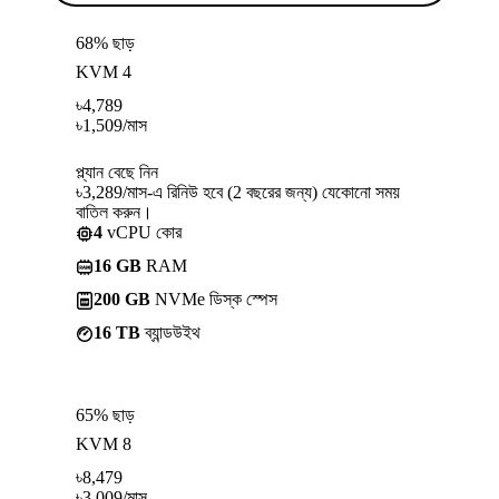
68% ছাড়
KVM 4
৳
4,789
৳
1,509
/মাস
প্ল্যান বেছে নিন
৳3,289/মাস-এ রিনিউ হবে (2 বছরের জন্য) যেকোনো সময়
বাতিল করুন।
4
vCPU কোর
16 GB
RAM
200 GB
NVMe ডিস্ক স্পেস
16 TB
ব্যান্ডউইথ
65% ছাড়
KVM 8
৳
8,479
৳
3,009
/মাস