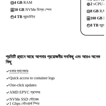
4 GB
RAM
2
vCPU ক
50 GB
NVMe ডিস্ক স্পেস
8 GB
RA
4 TB
ব্যান্ডউইথ
100 GB
NV
8 TB
ব্যান
প্রতিটি প্ল্যানে আছে
আপনার প্রয়োজনীয় সবকিছু
এবং আরও অনেক
কিছু
ডকার ম্যানেজার
Quick access to container logs
One-click updates
AMD EPYC প্রসেসর
NVMe SSD স্টোরেজ
1 Gbps নেটওয়ার্ক স্পিড