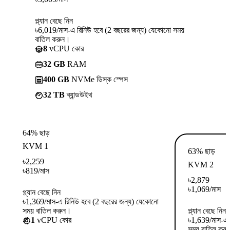
প্ল্যান বেছে নিন
৳6,019/মাস-এ রিনিউ হবে (2 বছরের জন্য) যেকোনো সময়
বাতিল করুন।
8
vCPU কোর
32 GB
RAM
400 GB
NVMe ডিস্ক স্পেস
32 TB
ব্যান্ডউইথ
64% ছাড়
KVM 1
63% ছাড়
৳
2,259
KVM 2
৳
819
/মাস
৳
2,879
৳
1,069
/মাস
প্ল্যান বেছে নিন
৳1,369/মাস-এ রিনিউ হবে (2 বছরের জন্য) যেকোনো
সময় বাতিল করুন।
প্ল্যান বেছে নিন
1
vCPU কোর
৳1,639/মাস-এ 
সময় বাতিল কর