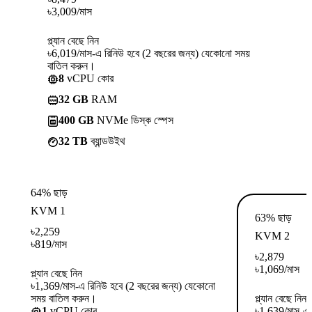
৳
3,009
/মাস
প্ল্যান বেছে নিন
৳6,019/মাস-এ রিনিউ হবে (2 বছরের জন্য) যেকোনো সময়
বাতিল করুন।
8
vCPU কোর
32 GB
RAM
400 GB
NVMe ডিস্ক স্পেস
32 TB
ব্যান্ডউইথ
64% ছাড়
KVM 1
63% ছাড়
৳
2,259
KVM 2
৳
819
/মাস
৳
2,879
৳
1,069
/মাস
প্ল্যান বেছে নিন
৳1,369/মাস-এ রিনিউ হবে (2 বছরের জন্য) যেকোনো
সময় বাতিল করুন।
প্ল্যান বেছে নিন
1
vCPU কোর
৳1,639/মাস-এ 