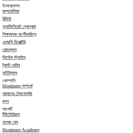
ইনফরমেশন
মূল্যতালিকা
রিভিউ
অ্যাফিলিয়েট প্রোগ্রাম
শিক্ষামূলক অংশীদারিত্ব
এজেন্সি ডিরেক্টরি
রোডম্যাপ
সিস্টেম স্ট্যাটাস
ট্রাস্ট সেন্টার
সাইটম্যাপ
কোম্পানি
Hostinger সম্পর্কে
আমাদের টেকনোলজি
ব্লগ
সাপোর্ট
টিউটোরিয়াল
নলেজ বেস
Hostinger Academy