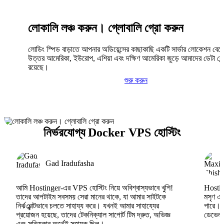
লোকালি লঞ্চ করুন। গ্লোবালি গ্রো করুন
লোডিং স্পিড বাড়াতে আপনার অডিয়েন্সের কাছাকাছি একটি সার্ভার লোকেশন বেছ
উত্তর আমেরিকা, ইউরোপ, এশিয়া এবং দক্ষিণ আমেরিকা জুড়ে আমাদের ডেটা সেন্
রয়েছে।
শুরু করুন
নির্ভরযোগ্য Docker VPS হোস্টিং
Gad Iradufasha
আমি Hostinger-এর VPS হোস্টিং নিয়ে অবিশ্বাস্যভাবে খুশি!
Hosting
তাদের আপটাইম সবসময় সেরা মানের থাকে, যা আমার সাইটকে
মসৃণ এব
নির্ঝঞ্ঝাটভাবে চলতে সাহায্য করে। যখনই আমার সাহায্যের
পারে।
প্রয়োজন হয়েছে, তাদের টেকনিক্যাল সাপোর্ট টিম দ্রুত, অভিজ্ঞ
ডেভেলপা
এবং সত্যিকার অর্থেই সহায়ক ছিল।