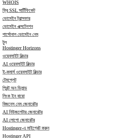
WHOIS
ফ্রি SSL সার্টিফিকেট
ডোমেইন ট্রান্সফার
ডোমেইন এক্সটেনশন
পার্সোনাল ডোমেইন নেম
টুল
Hostinger Horizons
ওয়েবসাইট বিল্ডার
AI ওয়েবসাইট বিল্ডার
ই-কমার্স ওয়েবসাইট বিল্ডার
টেমপ্লেট
প্রিন্ট অন ডিমান্ড
লিংক ইন বায়ো
বিজনেস নেম জেনারেটর
AI নিউজলেটার জেনারেটর
AI লোগো জেনারেটর
Hostinger-এ মাইগ্রেট করুন
Hostinger API