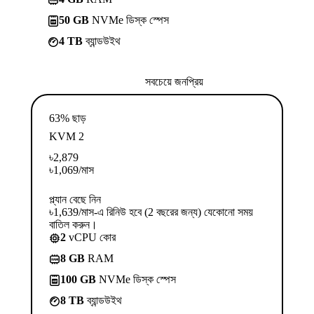
50 GB
NVMe ডিস্ক স্পেস
4 TB
ব্যান্ডউইথ
সবচেয়ে জনপ্রিয়
63% ছাড়
KVM 2
৳
2,879
৳
1,069
/মাস
প্ল্যান বেছে নিন
৳1,639/মাস-এ রিনিউ হবে (2 বছরের জন্য) যেকোনো সময়
বাতিল করুন।
2
vCPU কোর
8 GB
RAM
100 GB
NVMe ডিস্ক স্পেস
8 TB
ব্যান্ডউইথ