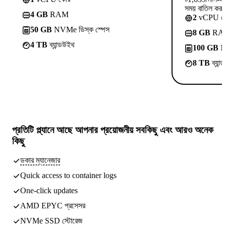
সময় বাতিল কর
4 GB
RAM
2
vCPU ক
50 GB
NVMe ডিস্ক স্পেস
8 GB
RA
4 TB
ব্যান্ডউইথ
100 GB
NV
8 TB
ব্যান
প্রতিটি প্ল্যানে আছে
আপনার প্রয়োজনীয় সবকিছু
এবং আরও অনেক
কিছু
ডকার ম্যানেজার
Quick access to container logs
One-click updates
AMD EPYC প্রসেসর
NVMe SSD স্টোরেজ