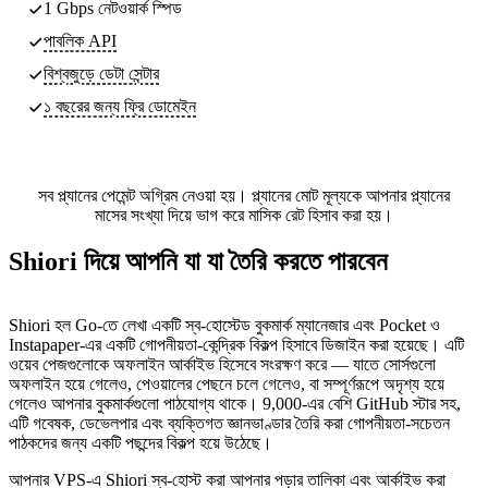
1 Gbps নেটওয়ার্ক স্পিড
পাবলিক API
বিশ্বজুড়ে ডেটা সেন্টার
১ বছরের জন্য ফ্রি ডোমেইন
সব প্ল্যানের পেমেন্ট অগ্রিম নেওয়া হয়। প্ল্যানের মোট মূল্যকে আপনার প্ল্যানের
মাসের সংখ্যা দিয়ে ভাগ করে মাসিক রেট হিসাব করা হয়।
Shiori দিয়ে আপনি যা যা তৈরি করতে পারবেন
Shiori হল Go-তে লেখা একটি স্ব-হোস্টেড বুকমার্ক ম্যানেজার এবং Pocket ও
Instapaper-এর একটি গোপনীয়তা-কেন্দ্রিক বিকল্প হিসাবে ডিজাইন করা হয়েছে। এটি
ওয়েব পেজগুলোকে অফলাইন আর্কাইভ হিসেবে সংরক্ষণ করে — যাতে সোর্সগুলো
অফলাইন হয়ে গেলেও, পেওয়ালের পেছনে চলে গেলেও, বা সম্পূর্ণরূপে অদৃশ্য হয়ে
গেলেও আপনার বুকমার্কগুলো পাঠযোগ্য থাকে। 9,000-এর বেশি GitHub স্টার সহ,
এটি গবেষক, ডেভেলপার এবং ব্যক্তিগত জ্ঞানভাণ্ডার তৈরি করা গোপনীয়তা-সচেতন
পাঠকদের জন্য একটি পছন্দের বিকল্প হয়ে উঠেছে।
আপনার VPS-এ Shiori স্ব-হোস্ট করা আপনার পড়ার তালিকা এবং আর্কাইভ করা