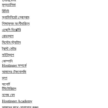
ইনফরমেশন
মূল্যতালিকা
রিভিউ
অ্যাফিলিয়েট প্রোগ্রাম
শিক্ষামূলক অংশীদারিত্ব
এজেন্সি ডিরেক্টরি
রোডম্যাপ
সিস্টেম স্ট্যাটাস
ট্রাস্ট সেন্টার
সাইটম্যাপ
কোম্পানি
Hostinger সম্পর্কে
আমাদের টেকনোলজি
ব্লগ
সাপোর্ট
টিউটোরিয়াল
নলেজ বেস
Hostinger Academy
আমাদের সাথে যোগাযোগ করুন