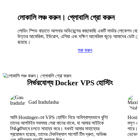
লোকালি লঞ্চ করুন। গ্লোবালি গ্রো করুন
লোডিং স্পিড বাড়াতে আপনার অডিয়েন্সের কাছাকাছি একটি সার্ভার লোকেশন বেছ
উত্তর আমেরিকা, ইউরোপ, এশিয়া এবং দক্ষিণ আমেরিকা জুড়ে আমাদের ডেটা সেন্
রয়েছে।
শুরু করুন
নির্ভরযোগ্য Docker VPS হোস্টিং
Gad Iradufasha
আমি Hostinger-এর VPS হোস্টিং নিয়ে অবিশ্বাস্যভাবে খুশি!
Hosting
তাদের আপটাইম সবসময় সেরা মানের থাকে, যা আমার সাইটকে
মসৃণ এব
নির্ঝঞ্ঝাটভাবে চলতে সাহায্য করে। যখনই আমার সাহায্যের
পারে।
প্রয়োজন হয়েছে, তাদের টেকনিক্যাল সাপোর্ট টিম দ্রুত, অভিজ্ঞ
ডেভেলপা
এবং সত্যিকার অর্থেই সহায়ক ছিল।