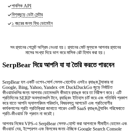
পাবলিক API
বিশ্বজুড়ে ডেটা সেন্টার
১ বছরের জন্য ফ্রি ডোমেইন
সব প্ল্যানের পেমেন্ট অগ্রিম নেওয়া হয়। প্ল্যানের মোট মূল্যকে আপনার প্ল্যানের
মাসের সংখ্যা দিয়ে ভাগ করে মাসিক রেট হিসাব করা হয়।
SerpBear দিয়ে আপনি যা যা তৈরি করতে পারবেন
SerpBear হল একটি ওপেন-সোর্স সেলফ-হোস্টেড এসইও র‍্যাঙ্ক ট্র্যাকার যা
Google, Bing, Yahoo, Yandex এবং DuckDuckGo জুড়ে নির্বাচিত
কীওয়ার্ডগুলির জন্য আপনার ডোমেনগুলি কীভাবে র‍্যাঙ্ক করে তা নিরীক্ষণ করে। এটি
প্রতিদিনের SERP অবস্থানগুলি টানে, র‍্যাঙ্কিং ইতিহাস চার্ট করে এবং গতিবিধি প্রকাশ
করে যাতে আপনি অ্যালগরিদম পরিবর্তন, বিষয়বস্তু আপডেট এবং প্রতিযোগীর
কার্যকলাপের প্রতি প্রতিক্রিয়া জানাতে পারেন একটি SaaS র‍্যাঙ্ক-ট্র্যাকিং পরিষেবাতে
প্রতি-কীওয়ার্ড ফি প্রদান না করেই।
আপনার নিজের VPS-এ SerpBear সেলফ-হোস্ট করা আপনাকে সীমাহীন ডোমেন এবং
কীওয়ার্ড দেয়, ইম্প্রেশন এবং ক্লিকের জন্য ঐচ্ছিক Google Search Console