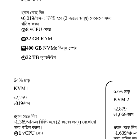
প্ল্যান বেছে নিন
৳6,019/মাস-এ রিনিউ হবে (2 বছরের জন্য) যেকোনো সময়
বাতিল করুন।
8
vCPU কোর
32 GB
RAM
400 GB
NVMe ডিস্ক স্পেস
32 TB
ব্যান্ডউইথ
64% ছাড়
KVM 1
63% ছাড়
৳
2,259
KVM 2
৳
819
/মাস
৳
2,879
৳
1,069
/মাস
প্ল্যান বেছে নিন
৳1,369/মাস-এ রিনিউ হবে (2 বছরের জন্য) যেকোনো
সময় বাতিল করুন।
প্ল্যান বেছে নিন
1
vCPU কোর
৳1,639/মাস-এ 
সময় বাতিল কর