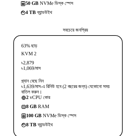
50 GB
NVMe ডিস্ক স্পেস
4 TB
ব্যান্ডউইথ
সবচেয়ে জনপ্রিয়
63% ছাড়
KVM 2
৳
2,879
৳
1,069
/মাস
প্ল্যান বেছে নিন
৳1,639/মাস-এ রিনিউ হবে (2 বছরের জন্য) যেকোনো সময়
বাতিল করুন।
2
vCPU কোর
8 GB
RAM
100 GB
NVMe ডিস্ক স্পেস
8 TB
ব্যান্ডউইথ