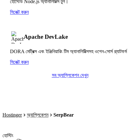
হোস্টেড Node.js অ্যানালিটিক্স টুল।
সিলেক্ট করুন
Apache DevLake
DORA মেট্রিক্স এবং ইঞ্জিনিয়ারিং টিম অ্যানালিটিক্সসহ ওপেন-সোর্স প্ল্যাটফর্ম
সিলেক্ট করুন
সব অ্যাপ্লিকেশন দেখুন
Hostinger
অ্যাপ্লিকেশন
SerpBear
হোস্টিং