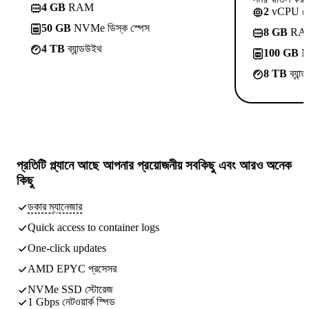
4 GB
RAM
2
vCPU ক
50 GB
NVMe ডিস্ক স্পেস
8 GB
RA
4 TB
ব্যান্ডউইথ
100 GB
NV
8 TB
ব্যান
প্রতিটি প্ল্যানে আছে
আপনার প্রয়োজনীয় সবকিছু
এবং আরও অনেক
কিছু
ডকার ম্যানেজার
Quick access to container logs
One-click updates
AMD EPYC প্রসেসর
NVMe SSD স্টোরেজ
1 Gbps নেটওয়ার্ক স্পিড