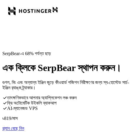
SerpBear-এ 68% পর্যন্ত ছাড়
এক ক্লিকে SerpBear স্থাপন করুন।
গুগল, বিং এবং অন্যান্য ইঞ্জিন জুড়ে কীওয়ার্ড পজিশন নিরীক্ষণের জন্য স্ব-হোস্টেড সার্চ-
ইঞ্জিন র‍্যাঙ্ক ট্র্যাকার।
তাৎক্ষণিকভাবে আপনার অ্যাপ্লিকেশন লঞ্চ করুন
ফ্রি অটোমেটিক উইকলি ব্যাকআপ
AI-ম্যানেজড VPS
৳
819
/মাস
প্ল্যান বেছে নিন