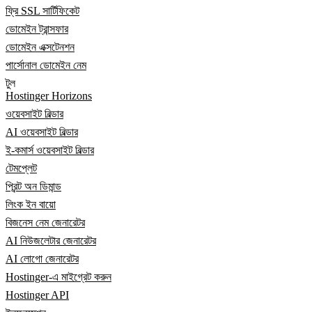
ফ্রি SSL সার্টিফিকেট
ডোমেইন ট্রান্সফার
ডোমেইন এক্সটেনশন
পার্সোনাল ডোমেইন নেম
টুল
Hostinger Horizons
ওয়েবসাইট বিল্ডার
AI ওয়েবসাইট বিল্ডার
ই-কমার্স ওয়েবসাইট বিল্ডার
টেমপ্লেট
প্রিন্ট অন ডিমান্ড
লিংক ইন বায়ো
বিজনেস নেম জেনারেটর
AI নিউজলেটার জেনারেটর
AI লোগো জেনারেটর
Hostinger-এ মাইগ্রেট করুন
Hostinger API