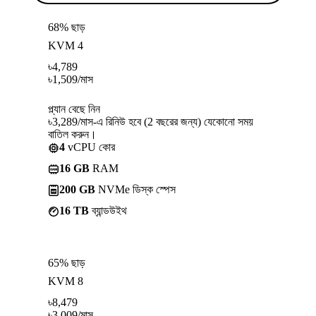
68% ছাড়
KVM 4
৳
4,789
৳
1,509
/মাস
প্ল্যান বেছে নিন
৳3,289/মাস-এ রিনিউ হবে (2 বছরের জন্য) যেকোনো সময়
বাতিল করুন।
4
vCPU কোর
16 GB
RAM
200 GB
NVMe ডিস্ক স্পেস
16 TB
ব্যান্ডউইথ
65% ছাড়
KVM 8
৳
8,479
৳
3,009
/মাস