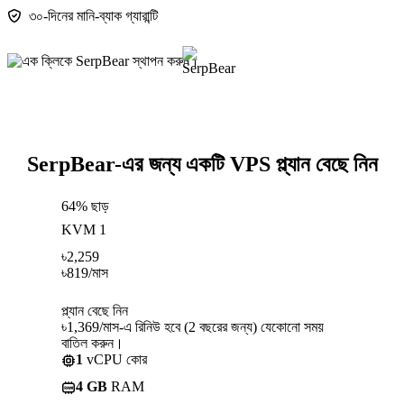
৩০-দিনের মানি-ব্যাক গ্যারান্টি
SerpBear-এর জন্য একটি VPS প্ল্যান বেছে নিন
64% ছাড়
KVM 1
৳
2,259
৳
819
/মাস
প্ল্যান বেছে নিন
৳1,369/মাস-এ রিনিউ হবে (2 বছরের জন্য) যেকোনো সময়
বাতিল করুন।
1
vCPU কোর
4 GB
RAM