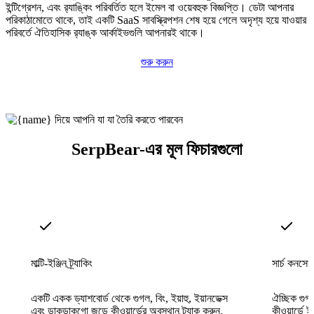
ইন্টিগ্রেশন, এবং র‍্যাঙ্কিং পরিবর্তিত হলে ইমেল বা ওয়েবহুক বিজ্ঞপ্তি। ডেটা আপনার
পরিকাঠামোতে থাকে, তাই একটি SaaS সাবস্ক্রিপশন শেষ হয়ে গেলে অদৃশ্য হয়ে যাওয়ার
পরিবর্তে ঐতিহাসিক র‍্যাঙ্ক আর্কাইভগুলি আপনারই থাকে।
শুরু করুন
SerpBear-এর মূল ফিচারগুলো
মাল্টি-ইঞ্জিন ট্র্যাকিং
সার্চ কনস
একটি একক ড্যাশবোর্ড থেকে গুগল, বিং, ইয়াহু, ইয়ানডেক্স
ঐচ্ছিক গুগল
এবং ডাকডাকগো জুড়ে কীওয়ার্ডের অবস্থান ট্র্যাক করুন,
কীওয়ার্ডে 