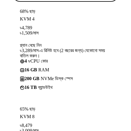
68% ছাড়
KVM 4
৳
4,789
৳
1,509
/মাস
প্ল্যান বেছে নিন
৳3,289/মাস-এ রিনিউ হবে (2 বছরের জন্য) যেকোনো সময়
বাতিল করুন।
4
vCPU কোর
16 GB
RAM
200 GB
NVMe ডিস্ক স্পেস
16 TB
ব্যান্ডউইথ
65% ছাড়
KVM 8
৳
8,479
৳
3,009
/মাস