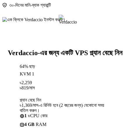
৩০-দিনের মানি-ব্যাক গ্যারান্টি
Verdaccio-এর জন্য একটি VPS প্ল্যান বেছে নিন
64% ছাড়
KVM 1
৳
2,259
৳
819
/মাস
প্ল্যান বেছে নিন
৳1,369/মাস-এ রিনিউ হবে (2 বছরের জন্য) যেকোনো সময়
বাতিল করুন।
1
vCPU কোর
4 GB
RAM