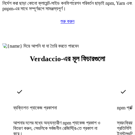
নির্দেশ করা ছাড়া কোনো ক্লায়েন্ট-সাইড কনফিগারেশন পরিবর্তন ছাড়াই npm, Yarn এবং
pnpm-এর সাথে সম্পূর্ণরূপে সামঞ্জস্যপূর্ণ।
শুরু করুন
Verdaccio-এর মূল ফিচারগুলো
ব্যক্তিগত প্যাকেজ প্রকাশনা
npm প্রক্সি
আপনার দলের মধ্যে অভ্যন্তরীণ npm প্যাকেজ প্রকাশ ও
স্বয়ংক্রিয
বিতরণ করুন, সেগুলিকে সর্বজনীন রেজিস্ট্রি-তে প্রকাশ না
প্রতিলিপি 
করে।
ইনস্টলগুলি 