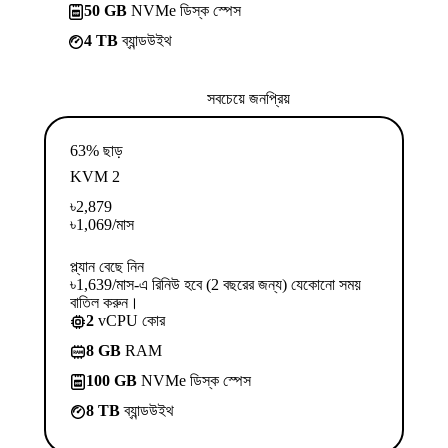
50 GB
NVMe ডিস্ক স্পেস
4 TB
ব্যান্ডউইথ
সবচেয়ে জনপ্রিয়
63% ছাড়
KVM 2
৳
2,879
৳
1,069
/মাস
প্ল্যান বেছে নিন
৳1,639/মাস-এ রিনিউ হবে (2 বছরের জন্য) যেকোনো সময়
বাতিল করুন।
2
vCPU কোর
8 GB
RAM
100 GB
NVMe ডিস্ক স্পেস
8 TB
ব্যান্ডউইথ