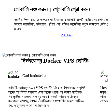
লোকালি লঞ্চ করুন। গ্লোবালি গ্রো করুন
লোডিং স্পিড বাড়াতে আপনার অডিয়েন্সের কাছাকাছি একটি সার্ভার লোকেশন বেছ
উত্তর আমেরিকা, ইউরোপ, এশিয়া এবং দক্ষিণ আমেরিকা জুড়ে আমাদের ডেটা সেন্
রয়েছে।
শুরু করুন
নির্ভরযোগ্য Docker VPS হোস্টিং
Gad Iradufasha
আমি Hostinger-এর VPS হোস্টিং নিয়ে অবিশ্বাস্যভাবে খুশি!
Hosting
তাদের আপটাইম সবসময় সেরা মানের থাকে, যা আমার সাইটকে
মসৃণ এব
নির্ঝঞ্ঝাটভাবে চলতে সাহায্য করে। যখনই আমার সাহায্যের
পারে।
প্রয়োজন হয়েছে, তাদের টেকনিক্যাল সাপোর্ট টিম দ্রুত, অভিজ্ঞ
ডেভেলপা
এবং সত্যিকার অর্থেই সহায়ক ছিল।