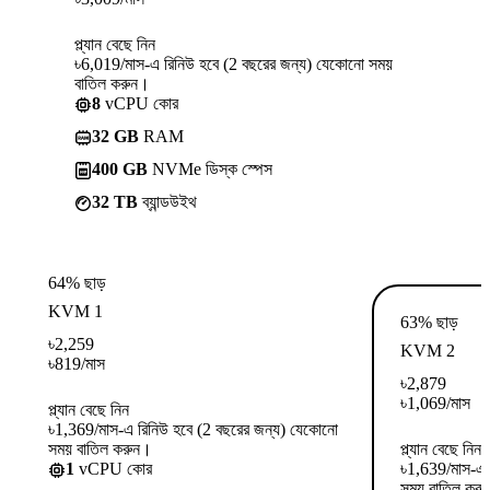
প্ল্যান বেছে নিন
৳6,019/মাস-এ রিনিউ হবে (2 বছরের জন্য) যেকোনো সময়
বাতিল করুন।
8
vCPU কোর
32 GB
RAM
400 GB
NVMe ডিস্ক স্পেস
32 TB
ব্যান্ডউইথ
64% ছাড়
KVM 1
63% ছাড়
৳
2,259
KVM 2
৳
819
/মাস
৳
2,879
৳
1,069
/মাস
প্ল্যান বেছে নিন
৳1,369/মাস-এ রিনিউ হবে (2 বছরের জন্য) যেকোনো
সময় বাতিল করুন।
প্ল্যান বেছে নিন
1
vCPU কোর
৳1,639/মাস-এ 
সময় বাতিল কর