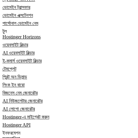
ডোমেইন ট্রান্সফার
ডোমেইন এক্সটেনশন
পার্সোনাল ডোমেইন নেম
টুল
Hostinger Horizons
ওয়েবসাইট বিল্ডার
AI ওয়েবসাইট বিল্ডার
ই-কমার্স ওয়েবসাইট বিল্ডার
টেমপ্লেট
প্রিন্ট অন ডিমান্ড
লিংক ইন বায়ো
বিজনেস নেম জেনারেটর
AI নিউজলেটার জেনারেটর
AI লোগো জেনারেটর
Hostinger-এ মাইগ্রেট করুন
Hostinger API
ইনফরমেশন