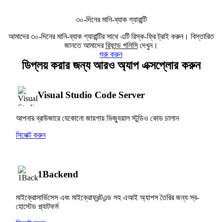
৩০-দিনের মানি-ব্যাক গ্যারান্টি
আমাদের ৩০-দিনের মানি-ব্যাক গ্যারান্টির সাথে এটি রিস্ক-ফ্রি ট্রাই করুন। বিস্তারিত
জানতে আমাদের
রিফান্ড পলিসি
দেখুন।
শুরু করুন
ডিপ্লয় করার জন্য আরও অ্যাপ এক্সপ্লোর করুন
Visual Studio Code Server
আপনার ব্রাউজারে যেকোনো জায়গায় ভিজ্যুয়াল স্টুডিও কোড চালান
সিলেক্ট করুন
1Backend
মাইক্রোসার্ভিসেস এবং মাইক্রোফ্রন্টএন্ড সহ এআই অ্যাপস তৈরির জন্য স্ব-
হোস্টেড প্ল্যাটফর্ম