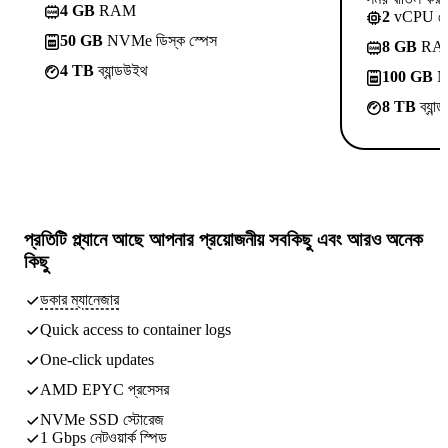
4 GB
RAM
2
vCPU ক
50 GB
NVMe ডিস্ক স্পেস
8 GB
RA
4 TB
ব্যান্ডউইথ
100 GB
NV
8 TB
ব্যান
প্রতিটি প্ল্যানে আছে
আপনার প্রয়োজনীয় সবকিছু
এবং আরও অনেক
কিছু
ডকার ম্যানেজার
Quick access to container logs
One-click updates
AMD EPYC প্রসেসর
NVMe SSD স্টোরেজ
1 Gbps নেটওয়ার্ক স্পিড