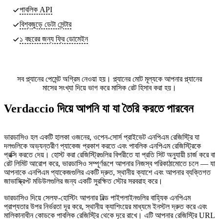
পাবলিক API
বিশ্বজুড়ে ডেটা সেন্টার
১ বছরের জন্য ফ্রি ডোমেইন
সব প্ল্যানের পেমেন্ট অগ্রিম নেওয়া হয়। প্ল্যানের মোট মূল্যকে আপনার প্ল্যানের
মাসের সংখ্যা দিয়ে ভাগ করে মাসিক রেট হিসাব করা হয়।
Verdaccio দিয়ে আপনি যা যা তৈরি করতে পারবেন
ভারডাসিও হল একটি হালকা ওজনের, ওপেন-সোর্স প্রাইভেট এনপিএম রেজিস্ট্রি যা
দলগুলিকে অভ্যন্তরীণ প্যাকেজ প্রকাশ করতে এবং পাবলিক এনপিএম রেজিস্ট্রিকে
প্রক্সি করতে দেয়। হোস্ট করা রেজিস্ট্রিগুলির বিপরীতে যা প্রতি সিট অনুযায়ী চার্জ করে বা
রেট লিমিট আরোপ করে, ভারডাসিও সম্পূর্ণরূপে আপনার নিজস্ব পরিকাঠামোতে চলে — যা
আপনাকে এনপিএম প্যাকেজগুলির একটি দ্রুত, স্থানীয় ক্যাশে এবং আপনার ব্যক্তিগত
জাভাস্ক্রিপ্ট মডিউলগুলির জন্য একটি সুরক্ষিত স্টোর সরবরাহ করে।
ভারডাসিও দিয়ে সেলফ-হোস্টিং আপনার বিল্ড পাইপলাইনগুলির বাহ্যিক এনপিএম
প্রাপ্যতার উপর নির্ভরতা দূর করে, স্থানীয় ক্যাশিংয়ের মাধ্যমে ইনস্টল দ্রুত করে এবং
মালিকানাধীন কোডকে পাবলিক রেজিস্ট্রি থেকে দূরে রাখে। এটি আপনার রেজিস্ট্রি URL