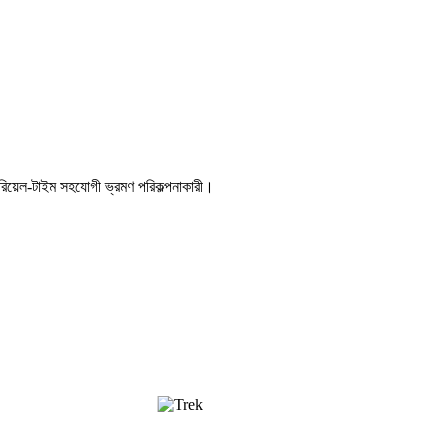
ড রিয়েল-টাইম সহযোগী ভ্রমণ পরিকল্পনাকারী।