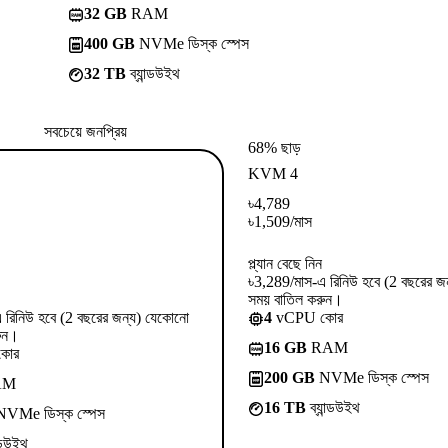
32 GB
RAM
400 GB
NVMe ডিস্ক স্পেস
32 TB
ব্যান্ডউইথ
সবচেয়ে জনপ্রিয়
68% ছাড়
KVM 4
৳
4,789
৳
1,509
/মাস
প্ল্যান বেছে নিন
৳3,289/মাস-এ রিনিউ হবে (2 বছরের জ
সময় বাতিল করুন।
 রিনিউ হবে (2 বছরের জন্য) যেকোনো
4
vCPU কোর
ুন।
16 GB
RAM
কোর
200 GB
NVMe ডিস্ক স্পেস
AM
16 TB
ব্যান্ডউইথ
VMe ডিস্ক স্পেস
ন্ডউইথ