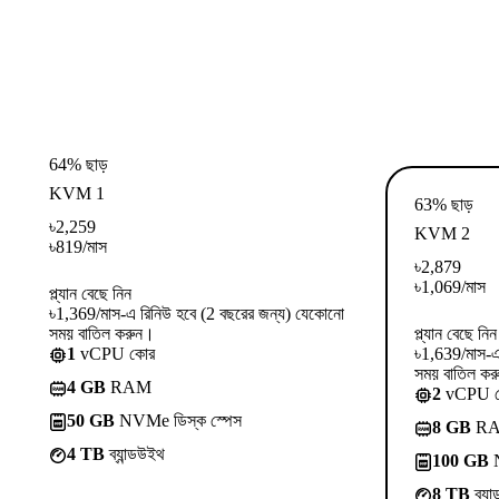
64% ছাড়
KVM 1
63% ছাড়
৳
2,259
KVM 2
৳
819
/মাস
৳
2,879
৳
1,069
/মাস
প্ল্যান বেছে নিন
৳1,369/মাস-এ রিনিউ হবে (2 বছরের জন্য) যেকোনো
সময় বাতিল করুন।
প্ল্যান বেছে নিন
1
vCPU কোর
৳1,639/মাস-এ
সময় বাতিল কর
4 GB
RAM
2
vCPU 
50 GB
NVMe ডিস্ক স্পেস
8 GB
R
4 TB
ব্যান্ডউইথ
100 GB
N
8 TB
ব্যা