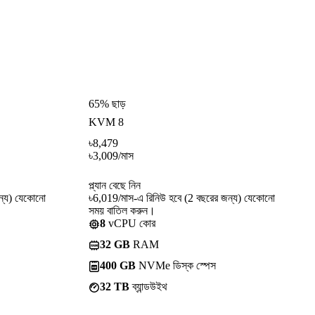
65% ছাড়
KVM 8
৳
8,479
৳
3,009
/মাস
প্ল্যান বেছে নিন
ন্য) যেকোনো
৳6,019/মাস-এ রিনিউ হবে (2 বছরের জন্য) যেকোনো
সময় বাতিল করুন।
8
vCPU কোর
32 GB
RAM
400 GB
NVMe ডিস্ক স্পেস
32 TB
ব্যান্ডউইথ