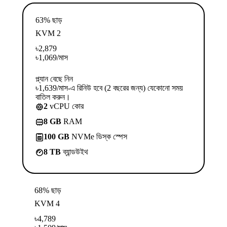
63% ছাড়
KVM 2
৳
2,879
৳
1,069
/মাস
প্ল্যান বেছে নিন
৳1,639/মাস-এ রিনিউ হবে (2 বছরের জন্য) যেকোনো সময়
বাতিল করুন।
2
vCPU কোর
8 GB
RAM
100 GB
NVMe ডিস্ক স্পেস
8 TB
ব্যান্ডউইথ
68% ছাড়
KVM 4
৳
4,789