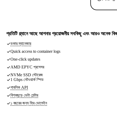
প্রতিটি প্ল্যানে আছে
আপনার প্রয়োজনীয় সবকিছু
এবং আরও অনেক কিছ
ডকার ম্যানেজার
Quick access to container logs
One-click updates
AMD EPYC প্রসেসর
NVMe SSD স্টোরেজ
1 Gbps নেটওয়ার্ক স্পিড
পাবলিক API
বিশ্বজুড়ে ডেটা সেন্টার
১ বছরের জন্য ফ্রি ডোমেইন