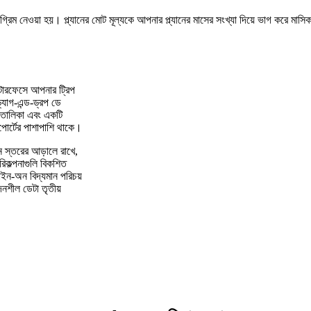
ট অগ্রিম নেওয়া হয়। প্ল্যানের মোট মূল্যকে আপনার প্ল্যানের মাসের সংখ্যা দিয়ে ভাগ করে মাস
্টারফেসে আপনার ট্রিপ
যাগ-এন্ড-ড্রপ ডে
াকিং তালিকা এবং একটি
সপোর্টের পাশাপাশি থাকে।
শন স্তরের আড়ালে রাখে,
রিকল্পনাগুলি বিকশিত
াইন-অন বিদ্যমান পরিচয়
নশীল ডেটা তৃতীয়