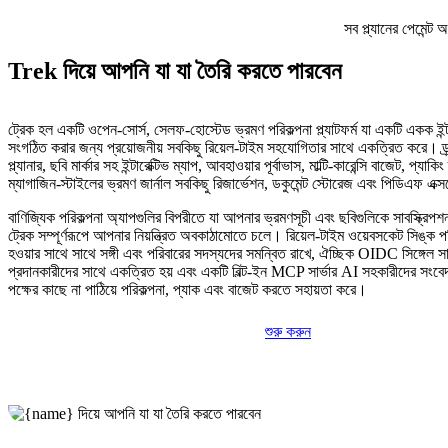
সব প্ল্যানের পেমেন্
Trek দিয়ে আপনি যা যা তৈরি করতে পারবেন
ট্রেক হল একটি ওপেন-সোর্স, সেলফ-হোস্টেড ভ্রমণ পরিকল্পনা প্ল্যাটফর্ম যা একটি একক ইন
সংগঠিত করার জন্য প্রয়োজনীয় সবকিছু রিয়েল-টাইম সহযোগিতার সাথে একত্রিত করে। ড্র্
প্ল্যানার, ছবি মার্কার সহ ইন্টারেক্টিভ ম্যাপ, আবহাওয়ার পূর্বাভাস, মাল্টি-কারেন্সি বাজেট, প্য
ম্যাগাজিন-স্টাইলের ভ্রমণ জার্নাল সবকিছু রিজার্ভেশন, ডকুমেন্ট স্টোরেজ এবং পিডিএফ এক্
বাণিজ্যিক পরিকল্পনা অ্যাপগুলির বিপরীতে যা আপনার ভ্রমণসূচী এবং ছবিগুলিকে সাবস্ক্রিপ
ট্রেক সম্পূর্ণরূপে আপনার নিয়ন্ত্রিত অবকাঠামোতে চলে। রিয়েল-টাইম ওয়েবসকেট সিঙ্ক প
হওয়ার সাথে সাথে সঙ্গী এবং পরিবারের সদস্যদের সমন্বিত রাখে, ঐচ্ছিক OIDC সিঙ্গেল স
প্রদানকারীদের সাথে একত্রিত হয় এবং একটি বিল্ট-ইন MCP সার্ভার AI সহকারীদের সংবেদ
পক্ষের কাছে না পাঠিয়ে পরিকল্পনা, প্যাক এবং বাজেট করতে সহায়তা করে।
শুরু করুন