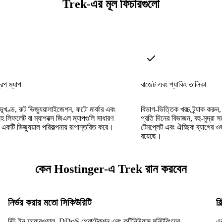
Trek-এর মূল ফিচারগুলো
ট্রিপ ম্যাপ
বাজেট এবং প্যাকিং তালিকা
 ভূখণ্ড, রুট ভিজ্যুয়ালাইজেশন, ফটো মার্কার এবং
বিভাগ-ভিত্তিক খরচ ট্র্যাক করুন,
 সহ লিফলেট বা ম্যাপবক্স জিএল ম্যাপগুলি সাধারণ
প্রতি দিনের বিভাজন, বহু-মুদ্রা স
কটি ভিজ্যুয়াল পরিকল্পনায় রূপান্তরিত করে।
টেমপ্লেট এবং ঐচ্ছিক ব্যাগের ওজন
রয়েছে।
কেন Hostinger-এ Trek রান করবেন
নির্ভর করার মতো সিকিউরিটি
ব
বিল্ট-ইন ফায়ারওয়াল, DDoS প্রোটেকশন এবং কন্টিনিউয়াস মনিটরিংয়ের
এ