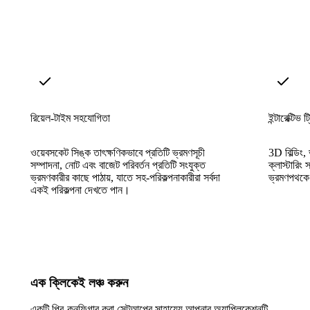
রিয়েল-টাইম সহযোগিতা
ইন্টারেক্টিভ 
ওয়েবসকেট সিঙ্ক তাৎক্ষণিকভাবে প্রতিটি ভ্রমণসূচী
3D বিল্ডিং,
সম্পাদনা, নোট এবং বাজেট পরিবর্তন প্রতিটি সংযুক্ত
ক্লাস্টারিং
ভ্রমণকারীর কাছে পাঠায়, যাতে সহ-পরিকল্পনাকারীরা সর্বদা
ভ্রমণপথকে এ
একই পরিকল্পনা দেখতে পান।
এক ক্লিকেই লঞ্চ করুন
একটি প্রি-কনফিগার করা সেটআপের সাহায্যে আপনার অ্যাপ্লিকেশনটি