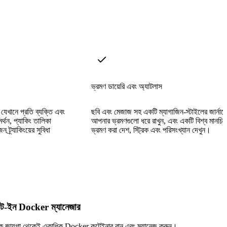
ভ্রমণ ডায়েরি এবং অ্যাটলাস
 যেখানে প্রতি ব্যক্তি এবং
ছবি এবং মেজাজ সহ একটি ম্যাগাজিন-স্টাইলের জার্নাল
মর্থন, প্যাকিং তালিকা
আপনার ভ্রমণগুলো ধরে রাখুন, এবং একটি বিশ্ব মানচিত
 ট্র্যাকিংয়ের সুবিধা
ভ্রমণ করা দেশ, স্ট্রিক এবং পরিসংখ্যান দেখুন।
িল্ট-ইন Docker ম্যানেজার
ক জায়গা থেকেই একাধিক Docker কন্টেইনার রান এবং ম্যানেজ করুন।