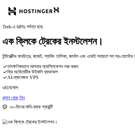
Trek-এ 68% পর্যন্ত ছাড়
এক ক্লিকে ট্রেকের ইনস্টলেশন।
ইন্টারেক্টিভ মানচিত্র, বাজেট, প্যাকিং তালিকা, জার্নাল এবং এআই সহায়তা সহ স্ব-হোস্টে
তাৎক্ষণিকভাবে আপনার অ্যাপ্লিকেশন লঞ্চ করুন
ফ্রি অটোমেটিক উইকলি ব্যাকআপ
AI-ম্যানেজড VPS
৳
819
/মাস
প্ল্যান বেছে নিন
৩০-দিনের মানি-ব্যাক গ্যারান্টি