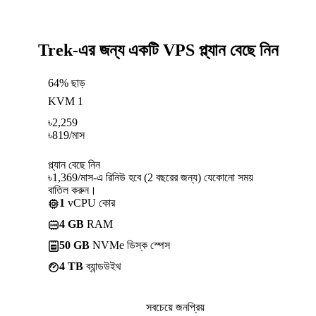
Trek-এর জন্য একটি VPS প্ল্যান বেছে নিন
64% ছাড়
KVM 1
৳
2,259
৳
819
/মাস
প্ল্যান বেছে নিন
৳1,369/মাস-এ রিনিউ হবে (2 বছরের জন্য) যেকোনো সময়
বাতিল করুন।
1
vCPU কোর
4 GB
RAM
50 GB
NVMe ডিস্ক স্পেস
4 TB
ব্যান্ডউইথ
সবচেয়ে জনপ্রিয়