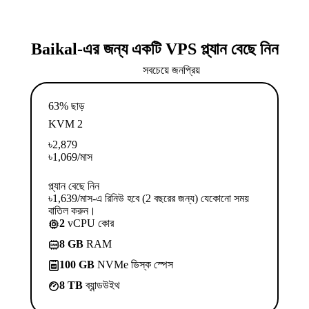
Baikal-এর জন্য একটি VPS প্ল্যান বেছে নিন
সবচেয়ে জনপ্রিয়
63% ছাড়
KVM 2
৳
2,879
৳
1,069
/মাস
প্ল্যান বেছে নিন
৳1,639/মাস-এ রিনিউ হবে (2 বছরের জন্য) যেকোনো সময়
বাতিল করুন।
2
vCPU কোর
8 GB
RAM
100 GB
NVMe ডিস্ক স্পেস
8 TB
ব্যান্ডউইথ