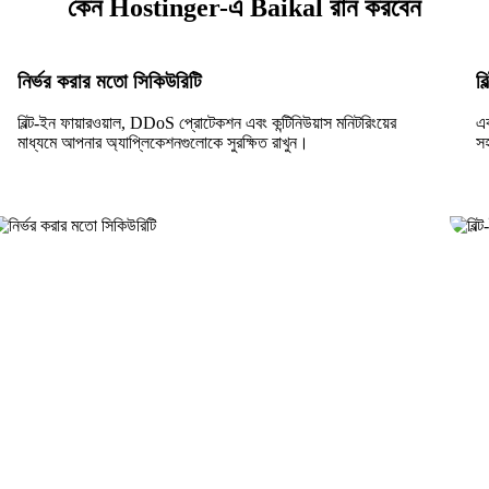
কেন Hostinger-এ Baikal রান করবেন
নির্ভর করার মতো সিকিউরিটি
ব
বিল্ট-ইন ফায়ারওয়াল, DDoS প্রোটেকশন এবং কন্টিনিউয়াস মনিটরিংয়ের
এ
মাধ্যমে আপনার অ্যাপ্লিকেশনগুলোকে সুরক্ষিত রাখুন।
স