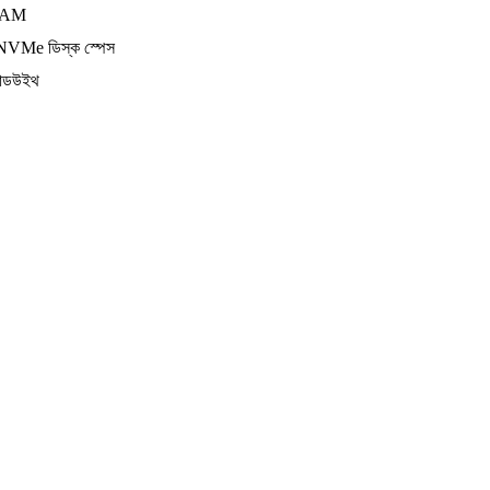
AM
VMe ডিস্ক স্পেস
ান্ডউইথ