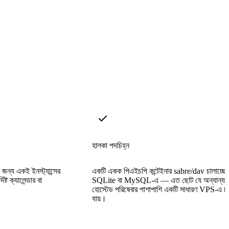
হালকা পদচিহ্ন
র জন্য একই ইনস্ট্যান্সের
একটি একক পিএইচপি কন্টেইনার sabre/dav চালাচ্ছে
ষ্ট ক্যালেন্ডার বা
SQLite বা MySQL-এ — এত ছোট যে অন্যান্য স
হোস্টেড পরিষেবার পাশাপাশি একটি সাধারণ VPS-এ চ
যায়।