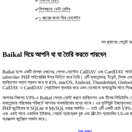
পাবলিক API
বিশ্বজুড়ে ডেটা সেন্টার
১ বছরের জন্য ফ্রি ডোমেইন
সব প্ল্যানের পেমেন্
Baikal দিয়ে আপনি যা যা তৈরি করতে পারবেন
Baikal হলো একটি হালকা ওজনের, সেল্ফ-হোস্টেড CalDAV এবং CardDAV সার্ভার 
sabre/dav PHP লাইব্রেরির উপর ভিত্তি করে তৈরি। এটি ক্যালেন্ডার, ইভেন্ট, টাস্ক এবং 
ব্যক্তিগত স্থান প্রদান করে যা iOS, macOS, Android, Thunderbird, Outlook এবং
CalDAV ও CardDAV প্রোটোকল ব্যবহার করে এমন যেকোনো ক্লায়েন্টের সাথে সিঙ্
আপনার নিজস্ব VPS-এ Baikal সেল্ফ-হোস্ট করলে ব্যক্তিগত এবং টিমের শিডিউলিং ডেট
ক্যালেন্ডার পরিষেবার পরিবর্তে আপনার অবকাঠামোর মধ্যে থাকে। এর ফুটপ্রিন্ট ইচ্ছাকৃতভ
PHP কন্টেইনার যা SQLite বা MySQL দ্বারা সমর্থিত — তাই এটি একটি ছোট VPS-এ স্
এবং একই সাথে একাধিক ইউজার, শেয়ার্ড অ্যাড্রেস বুক এবং বিল্ট-ইন অ্যাডমিন UI-এর মাধ্য
অ্যাক্সেস কন্ট্রোল সমর্থন করে।
শুরু করুন