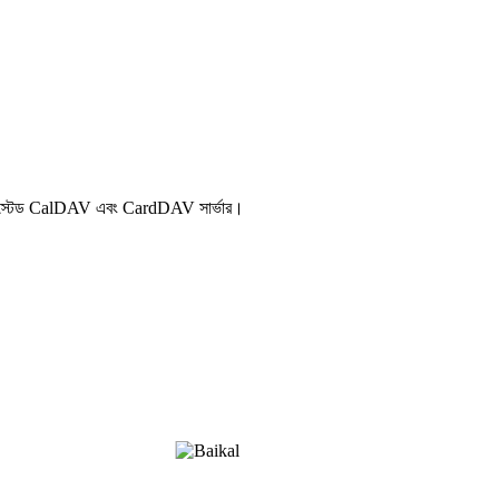
্ব-হোস্টেড CalDAV এবং CardDAV সার্ভার।