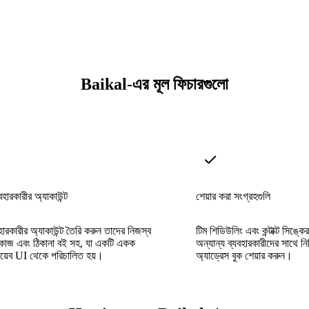
Baikal-এর মূল ফিচারগুলো
হারকারীর অ্যাকাউন্ট
শেয়ার করা সংগ্রহগুলি
ারকারীর অ্যাকাউন্ট তৈরি করুন তাদের নিজস্ব
টিম শিডিউলিং এবং কন্টাক্ট সিঙ্কে
র, কাজ এবং ঠিকানা বই সহ, যা একটি একক
অন্যান্য ব্যবহারকারীদের সাথে নির্দি
য়েব UI থেকে পরিচালিত হয়।
অ্যাড্রেস বুক শেয়ার করুন।