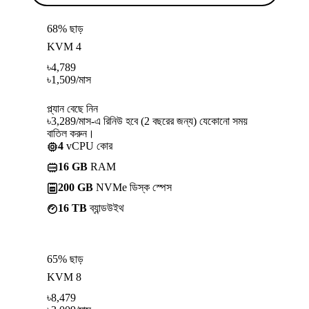
68% ছাড়
KVM 4
৳
4,789
৳
1,509
/মাস
প্ল্যান বেছে নিন
৳3,289/মাস-এ রিনিউ হবে (2 বছরের জন্য) যেকোনো সময়
বাতিল করুন।
4
vCPU কোর
16 GB
RAM
200 GB
NVMe ডিস্ক স্পেস
16 TB
ব্যান্ডউইথ
65% ছাড়
KVM 8
৳
8,479