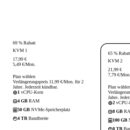
69 % Rabatt
KVM 1
65 % Rabat
17,99
€
KVM 2
5,49
€
/Mon.
21,99
€
7,79
€
/Mon
Plan wählen
Verlängerungspreis 11,99 €/Mon. für 2
Jahre. Jederzeit kündbar.
Plan wähle
1
vCPU-Kern
Verlängerun
Jahre. Jeder
4 GB
RAM
2
vCPU-
50 GB
NVMe-Speicherplatz
8 GB
R
4 TB
Bandbreite
100 GB
N
8 TB
Ban