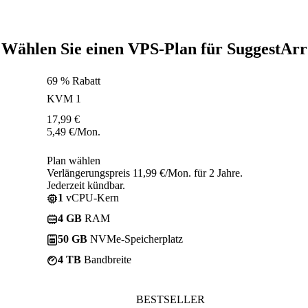
Wählen Sie einen VPS-Plan für SuggestArr
69 % Rabatt
KVM 1
17,99
€
5,49
€
/Mon.
Plan wählen
Verlängerungspreis 11,99 €/Mon. für 2 Jahre.
Jederzeit kündbar.
1
vCPU-Kern
4 GB
RAM
50 GB
NVMe-Speicherplatz
4 TB
Bandbreite
BESTSELLER