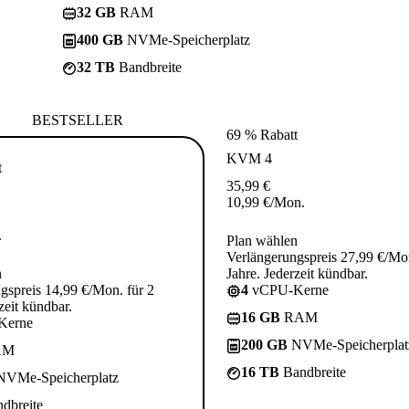
32 GB
RAM
400 GB
NVMe-Speicherplatz
32 TB
Bandbreite
BESTSELLER
69 % Rabatt
KVM 4
t
35,99
€
10,99
€
/Mon.
.
Plan wählen
Verlängerungspreis 27,99 €/Mon
n
Jahre. Jederzeit kündbar.
gspreis 14,99 €/Mon. für 2
4
vCPU-Kerne
zeit kündbar.
16 GB
RAM
Kerne
200 GB
NVMe-Speicherplat
AM
16 TB
Bandbreite
VMe-Speicherplatz
dbreite