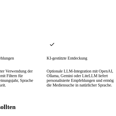
ehlungen
KI-gestützte Entdeckung
unter Verwendung der
Optionale LLM-Integration mit OpenAI,
it Filtern für
Ollama, Gemini oder LiteLLM liefert
inungsjahr, Sprache
personalisierte Empfehlungen und ermögli
eit.
die Mediensuche in natürlicher Sprache.
ollten