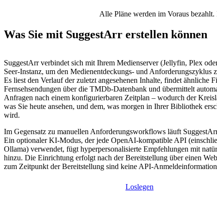
Alle Pläne werden im Voraus bezahlt. 
Was Sie mit SuggestArr erstellen können
SuggestArr verbindet sich mit Ihrem Medienserver (Jellyfin, Plex od
Seer-Instanz, um den Medienentdeckungs- und Anforderungszyklus zu
Es liest den Verlauf der zuletzt angesehenen Inhalte, findet ähnliche 
Fernsehsendungen über die TMDb-Datenbank und übermittelt autom
Anfragen nach einem konfigurierbaren Zeitplan – wodurch der Kreis
was Sie heute ansehen, und dem, was morgen in Ihrer Bibliothek ersc
wird.
Im Gegensatz zu manuellen Anforderungsworkflows läuft SuggestArr 
Ein optionaler KI-Modus, der jede OpenAI-kompatible API (einschlie
Ollama) verwendet, fügt hyperpersonalisierte Empfehlungen mit natü
hinzu. Die Einrichtung erfolgt nach der Bereitstellung über einen We
zum Zeitpunkt der Bereitstellung sind keine API-Anmeldeinformatione
Loslegen