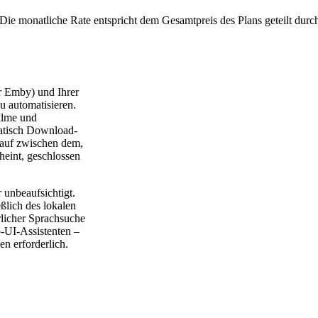
Die monatliche Rate entspricht dem Gesamtpreis des Plans geteilt durc
er Emby) und Ihrer
 automatisieren.
Filme und
atisch Download-
lauf zwischen dem,
heint, geschlossen
unbeaufsichtigt.
ßlich des lokalen
rlicher Sprachsuche
b-UI-Assistenten –
n erforderlich.