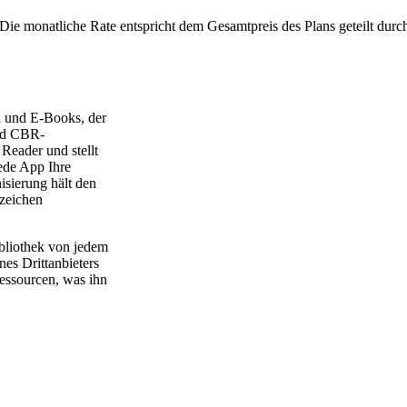
Die monatliche Rate entspricht dem Gesamtpreis des Plans geteilt durc
a und E-Books, der
und CBR-
Reader und stellt
ede App Ihre
sierung hält den
ezeichen
ibliothek von jedem
nes Drittanbieters
essourcen, was ihn