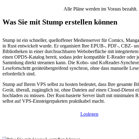
Alle Pläne werden im Voraus bezahlt. 
Was Sie mit Stump erstellen können
Stump ist ein schneller, quelloffener Medienserver für Comics, Mang
in Rust entwickelt wurde. Er organisiert Ihre EPUB-, PDF-, CBZ- 
Bibliotheken in einer durchsuchbaren Weboberfläche mit integriertem 
einen OPDS-Katalog bereit, sodass jeder kompatible E-Reader oder j
Sammlung direkt streamen kann. Die Kobo- und KoReader-Synchroni
Lesefortschritt geräteübergreifend synchron, ohne dass manuelle Les
erforderlich sind.
Stump auf Ihrem VPS selbst zu hosten bedeutet, dass Ihre gesamte B
Gerät, überall, zugänglich ist, ohne Dateien auf einen Cloud-Dienst ei
hochladen zu müssen. Der Rust-basierte Server läuft mit minimalen R
selbst auf VPS-Einsteigerpaketen praktikabel macht.
Loslegen