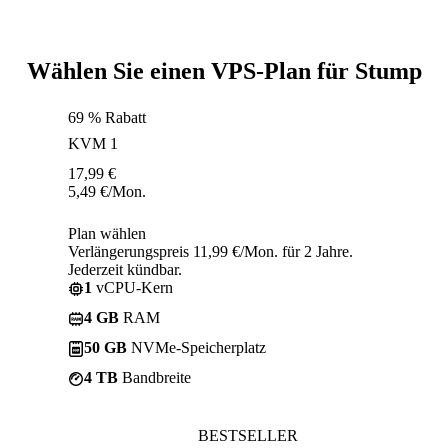
Wählen Sie einen VPS-Plan für Stump
69 % Rabatt
KVM 1
17,99
€
5,49
€
/Mon.
Plan wählen
Verlängerungspreis 11,99 €/Mon. für 2 Jahre.
Jederzeit kündbar.
1
vCPU-Kern
4 GB
RAM
50 GB
NVMe-Speicherplatz
4 TB
Bandbreite
BESTSELLER