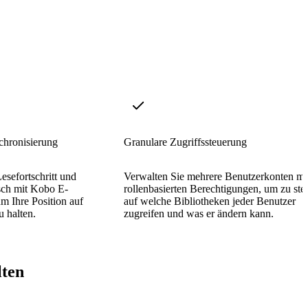
hronisierung
Granulare Zugriffssteuerung
esefortschritt und
Verwalten Sie mehrere Benutzerkonten mi
sch mit Kobo E-
rollenbasierten Berechtigungen, um zu ste
 Ihre Position auf
auf welche Bibliotheken jeder Benutzer
u halten.
zugreifen und was er ändern kann.
lten