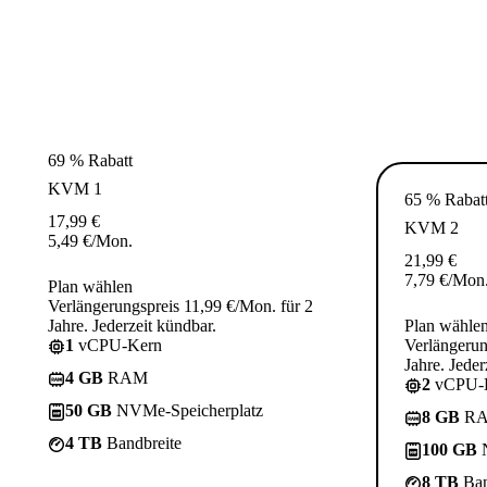
69 % Rabatt
KVM 1
65 % Rabat
17,99
€
KVM 2
5,49
€
/Mon.
21,99
€
7,79
€
/Mon
Plan wählen
Verlängerungspreis 11,99 €/Mon. für 2
Jahre. Jederzeit kündbar.
Plan wähle
1
vCPU-Kern
Verlängerun
Jahre. Jeder
4 GB
RAM
2
vCPU-
50 GB
NVMe-Speicherplatz
8 GB
R
4 TB
Bandbreite
100 GB
N
8 TB
Ban