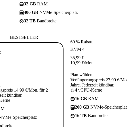
32 GB
RAM
400 GB
NVMe-Speicherplatz
32 TB
Bandbreite
BESTSELLER
69 % Rabatt
KVM 4
t
35,99
€
10,99
€
/Mon.
.
Plan wählen
Verlängerungspreis 27,99 €/Mon
n
Jahre. Jederzeit kündbar.
gspreis 14,99 €/Mon. für 2
4
vCPU-Kerne
zeit kündbar.
16 GB
RAM
Kerne
200 GB
NVMe-Speicherplat
AM
16 TB
Bandbreite
VMe-Speicherplatz
dbreite