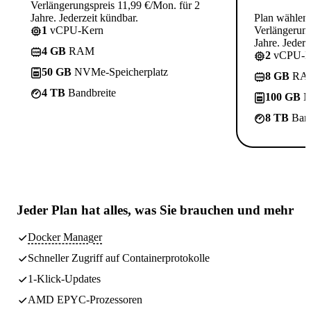
Verlängerungspreis 11,99 €/Mon. für 2
Jahre. Jederzeit kündbar.
Plan wählen
1
vCPU-Kern
Verlängerung
Jahre. Jederz
4 GB
RAM
2
vCPU-K
50 GB
NVMe-Speicherplatz
8 GB
RA
4 TB
Bandbreite
100 GB
N
8 TB
Band
Jeder Plan hat
alles, was Sie brauchen
und mehr
Docker Manager
Schneller Zugriff auf Containerprotokolle
1-Klick-Updates
AMD EPYC-Prozessoren