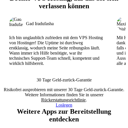
verlassen können
Gad Iradufasha
Ich bin unglaublich zufrieden mit dem VPS Hosting
Mit Ho
von Hostinger! Die Uptime ist durchweg
dank d
erstklassig, wodurch meine Seite reibungslos läuft.
falls 
Wann immer ich Hilfe benötigte, war ihr
und ih
technisches Support-Team schnell, kompetent und
Ausse
wirklich hilfsbereit.
alle a
30 Tage Geld-zurück-Garantie
Risikofrei ausprobieren mit unserer 30 Tage Geld-zurück-Garantie.
Weitere Informationen finden Sie in unserer
Rückerstattungsrichtlinie
.
Loslegen
Weitere Apps zur Bereitstellung
entdecken