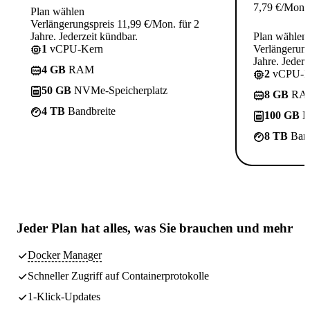
7,79
€
/Mon.
Plan wählen
Verlängerungspreis 11,99 €/Mon. für 2
Jahre. Jederzeit kündbar.
Plan wählen
1
vCPU-Kern
Verlängerung
Jahre. Jederz
4 GB
RAM
2
vCPU-K
50 GB
NVMe-Speicherplatz
8 GB
RA
4 TB
Bandbreite
100 GB
N
8 TB
Band
Jeder Plan hat
alles, was Sie brauchen
und mehr
Docker Manager
Schneller Zugriff auf Containerprotokolle
1-Klick-Updates