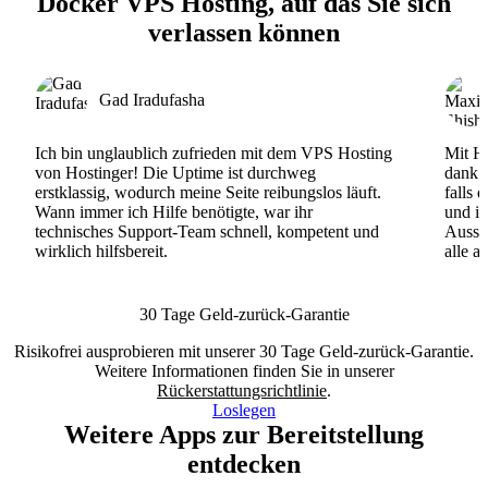
Docker VPS Hosting, auf das Sie sich
verlassen können
Gad Iradufasha
Ich bin unglaublich zufrieden mit dem VPS Hosting
Mit Ho
von Hostinger! Die Uptime ist durchweg
dank d
erstklassig, wodurch meine Seite reibungslos läuft.
falls 
Wann immer ich Hilfe benötigte, war ihr
und ih
technisches Support-Team schnell, kompetent und
Ausse
wirklich hilfsbereit.
alle a
30 Tage Geld-zurück-Garantie
Risikofrei ausprobieren mit unserer 30 Tage Geld-zurück-Garantie.
Weitere Informationen finden Sie in unserer
Rückerstattungsrichtlinie
.
Loslegen
Weitere Apps zur Bereitstellung
entdecken