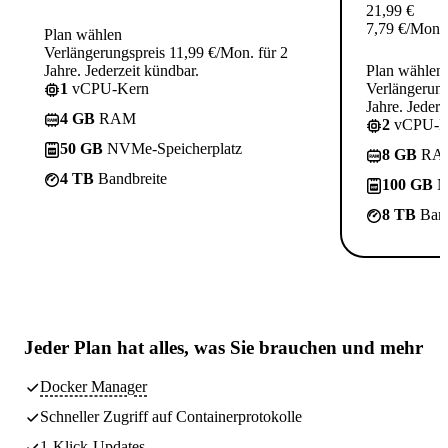
21,99
€
7,79
€
/Mon.
Plan wählen
Verlängerungspreis 11,99 €/Mon. für 2
Jahre. Jederzeit kündbar.
Plan wählen
1
vCPU-Kern
Verlängerung
Jahre. Jederz
4 GB
RAM
2
vCPU-K
50 GB
NVMe-Speicherplatz
8 GB
RA
4 TB
Bandbreite
100 GB
N
8 TB
Band
Jeder Plan hat
alles, was Sie brauchen
und mehr
Docker Manager
Schneller Zugriff auf Containerprotokolle
1-Klick-Updates