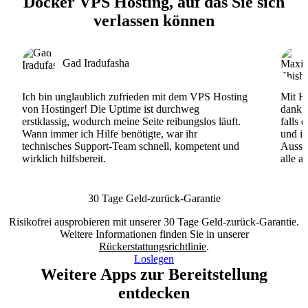
Docker VPS Hosting, auf das Sie sich
verlassen können
Gad Iradufasha
Ich bin unglaublich zufrieden mit dem VPS Hosting
Mit Ho
von Hostinger! Die Uptime ist durchweg
dank d
erstklassig, wodurch meine Seite reibungslos läuft.
falls 
Wann immer ich Hilfe benötigte, war ihr
und ih
technisches Support-Team schnell, kompetent und
Ausse
wirklich hilfsbereit.
alle a
30 Tage Geld-zurück-Garantie
Risikofrei ausprobieren mit unserer 30 Tage Geld-zurück-Garantie.
Weitere Informationen finden Sie in unserer
Rückerstattungsrichtlinie
.
Loslegen
Weitere Apps zur Bereitstellung
entdecken