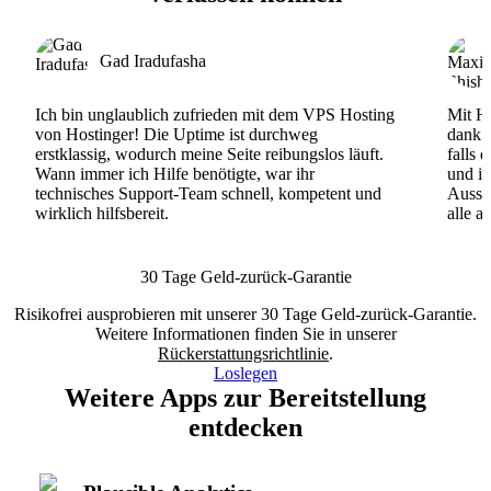
Gad Iradufasha
Ich bin unglaublich zufrieden mit dem VPS Hosting
Mit Ho
von Hostinger! Die Uptime ist durchweg
dank d
erstklassig, wodurch meine Seite reibungslos läuft.
falls 
Wann immer ich Hilfe benötigte, war ihr
und ih
technisches Support-Team schnell, kompetent und
Ausse
wirklich hilfsbereit.
alle a
30 Tage Geld-zurück-Garantie
Risikofrei ausprobieren mit unserer 30 Tage Geld-zurück-Garantie.
Weitere Informationen finden Sie in unserer
Rückerstattungsrichtlinie
.
Loslegen
Weitere Apps zur Bereitstellung
entdecken