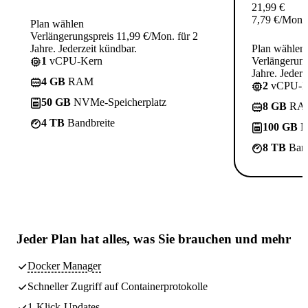
21,99
€
7,79
€
/Mon.
Plan wählen
Verlängerungspreis 11,99 €/Mon. für 2
Jahre. Jederzeit kündbar.
Plan wählen
1
vCPU-Kern
Verlängerung
Jahre. Jederz
4 GB
RAM
2
vCPU-K
50 GB
NVMe-Speicherplatz
8 GB
RA
4 TB
Bandbreite
100 GB
N
8 TB
Band
Jeder Plan hat
alles, was Sie brauchen
und mehr
Docker Manager
Schneller Zugriff auf Containerprotokolle
1-Klick-Updates