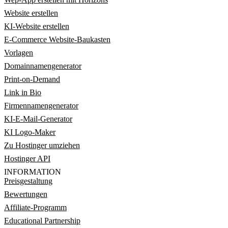
Website erstellen
KI-Website erstellen
E-Commerce Website-Baukasten
Vorlagen
Domainnamengenerator
Print-on-Demand
Link in Bio
Firmennamengenerator
KI-E-Mail-Generator
KI Logo-Maker
Zu Hostinger umziehen
Hostinger API
INFORMATION
Preisgestaltung
Bewertungen
Affiliate-Programm
Educational Partnership