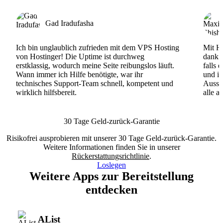
Gad Iradufasha
Ich bin unglaublich zufrieden mit dem VPS Hosting
Mit Ho
von Hostinger! Die Uptime ist durchweg
dank d
erstklassig, wodurch meine Seite reibungslos läuft.
falls 
Wann immer ich Hilfe benötigte, war ihr
und ih
technisches Support-Team schnell, kompetent und
Ausse
wirklich hilfsbereit.
alle a
30 Tage Geld-zurück-Garantie
Risikofrei ausprobieren mit unserer 30 Tage Geld-zurück-Garantie.
Weitere Informationen finden Sie in unserer
Rückerstattungsrichtlinie
.
Loslegen
Weitere Apps zur Bereitstellung
entdecken
AList