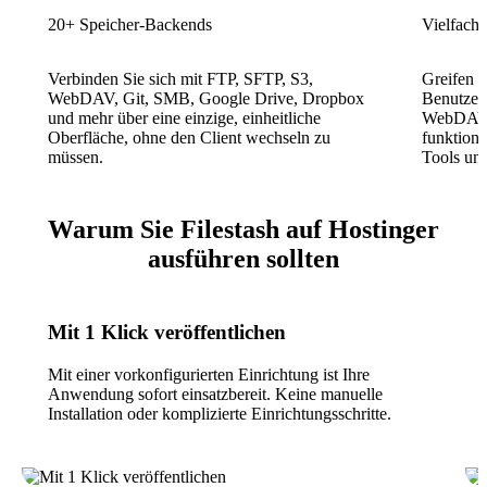
20+ Speicher-Backends
Vielfachz
Verbinden Sie sich mit FTP, SFTP, S3,
Greifen S
WebDAV, Git, SMB, Google Drive, Dropbox
Benutzer
und mehr über eine einzige, einheitliche
WebDAV o
Oberfläche, ohne den Client wechseln zu
funktioni
müssen.
Tools un
Warum Sie Filestash auf Hostinger
ausführen sollten
Mit 1 Klick veröffentlichen
Mit einer vorkonfigurierten Einrichtung ist Ihre
Anwendung sofort einsatzbereit. Keine manuelle
Installation oder komplizierte Einrichtungsschritte.