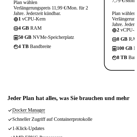
7,79
€
/Mon.
Plan wählen
Verlängerungspreis 11,99 €/Mon. für 2
Jahre. Jederzeit kündbar.
Plan wählen
1
vCPU-Kern
Verlängerung
Jahre. Jederz
4 GB
RAM
2
vCPU-K
50 GB
NVMe-Speicherplatz
8 GB
RA
4 TB
Bandbreite
100 GB
N
8 TB
Band
Jeder Plan hat
alles, was Sie brauchen
und mehr
Docker Manager
Schneller Zugriff auf Containerprotokolle
1-Klick-Updates