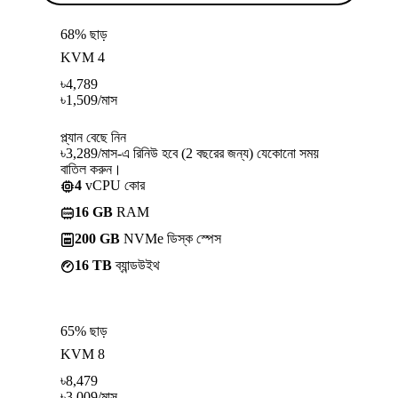
68% ছাড়
KVM 4
৳
4,789
৳
1,509
/মাস
প্ল্যান বেছে নিন
৳3,289/মাস-এ রিনিউ হবে (2 বছরের জন্য) যেকোনো সময়
বাতিল করুন।
4
vCPU কোর
16 GB
RAM
200 GB
NVMe ডিস্ক স্পেস
16 TB
ব্যান্ডউইথ
65% ছাড়
KVM 8
৳
8,479
৳
3,009
/মাস