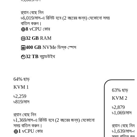
প্ল্যান বেছে নিন
৳6,019/মাস-এ রিনিউ হবে (2 বছরের জন্য) যেকোনো সময়
বাতিল করুন।
8
vCPU কোর
32 GB
RAM
400 GB
NVMe ডিস্ক স্পেস
32 TB
ব্যান্ডউইথ
64% ছাড়
KVM 1
63% ছাড়
৳
2,259
KVM 2
৳
819
/মাস
৳
2,879
৳
1,069
/মাস
প্ল্যান বেছে নিন
৳1,369/মাস-এ রিনিউ হবে (2 বছরের জন্য) যেকোনো
সময় বাতিল করুন।
প্ল্যান বেছে নিন
1
vCPU কোর
৳1,639/মাস-এ 
সময় বাতিল কর