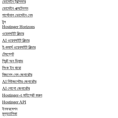
ডোমেইন ট্রান্সফার
ডোমেইন এক্সটেনশন
পার্সোনাল ডোমেইন নেম
টুল
Hostinger Horizons
ওয়েবসাইট বিল্ডার
AI ওয়েবসাইট বিল্ডার
ই-কমার্স ওয়েবসাইট বিল্ডার
টেমপ্লেট
প্রিন্ট অন ডিমান্ড
লিংক ইন বায়ো
বিজনেস নেম জেনারেটর
AI নিউজলেটার জেনারেটর
AI লোগো জেনারেটর
Hostinger-এ মাইগ্রেট করুন
Hostinger API
ইনফরমেশন
মূল্যতালিকা