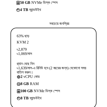
50 GB
NVMe ডিস্ক স্পেস
4 TB
ব্যান্ডউইথ
সবচেয়ে জনপ্রিয়
63% ছাড়
KVM 2
৳
2,879
৳
1,069
/মাস
প্ল্যান বেছে নিন
৳1,639/মাস-এ রিনিউ হবে (2 বছরের জন্য) যেকোনো সময়
বাতিল করুন।
2
vCPU কোর
8 GB
RAM
100 GB
NVMe ডিস্ক স্পেস
8 TB
ব্যান্ডউইথ