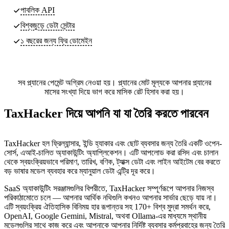
পাবলিক API
বিশ্বজুড়ে ডেটা সেন্টার
১ বছরের জন্য ফ্রি ডোমেইন
সব প্ল্যানের পেমেন্ট অগ্রিম নেওয়া হয়। প্ল্যানের মোট মূল্যকে আপনার প্ল্যানের
মাসের সংখ্যা দিয়ে ভাগ করে মাসিক রেট হিসাব করা হয়।
TaxHacker দিয়ে আপনি যা যা তৈরি করতে পারবেন
TaxHacker হল ফ্রিল্যান্সার, ইন্ডি হ্যাকার এবং ছোট ব্যবসার জন্য তৈরি একটি ওপেন-
সোর্স, এআই-চালিত অ্যাকাউন্টিং অ্যাপ্লিকেশন। এটি আপলোড করা রসিদ এবং চালান
থেকে স্বয়ংক্রিয়ভাবে পরিমাণ, তারিখ, বণিক, ট্যাক্স ডেটা এবং লাইন আইটেম বের করতে
বড় ভাষার মডেল ব্যবহার করে ম্যানুয়াল ডেটা এন্ট্রি দূর করে।
SaaS অ্যাকাউন্টিং সরঞ্জামগুলির বিপরীতে, TaxHacker সম্পূর্ণরূপে আপনার নিজস্ব
পরিকাঠামোতে চলে — আপনার আর্থিক নথিগুলি কখনও আপনার সার্ভার ছেড়ে যায় না।
এটি স্বয়ংক্রিয় ঐতিহাসিক বিনিময় হার রূপান্তর সহ 170+ বিশ্ব মুদ্রা সমর্থন করে,
OpenAI, Google Gemini, Mistral, অথবা Ollama-এর মাধ্যমে স্থানীয়
মডেলগুলির সাথে কাজ করে এবং আপনাকে আপনার নির্দিষ্ট ব্যবসার কর্মপ্রবাহের জন্য তৈরি