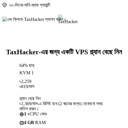
৩০-দিনের মানি-ব্যাক গ্যারান্টি
TaxHacker-এর জন্য একটি VPS প্ল্যান বেছে নিন
64% ছাড়
KVM 1
৳
2,259
৳
819
/মাস
প্ল্যান বেছে নিন
৳1,369/মাস-এ রিনিউ হবে (2 বছরের জন্য) যেকোনো সময়
বাতিল করুন।
1
vCPU কোর
4 GB
RAM