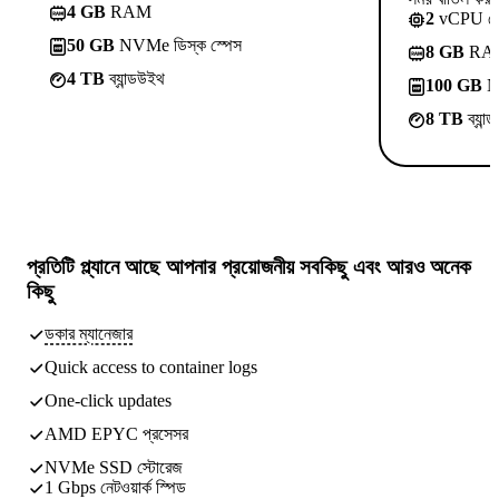
4 GB
RAM
2
vCPU ক
50 GB
NVMe ডিস্ক স্পেস
8 GB
RA
4 TB
ব্যান্ডউইথ
100 GB
NV
8 TB
ব্যান
প্রতিটি প্ল্যানে আছে
আপনার প্রয়োজনীয় সবকিছু
এবং আরও অনেক
কিছু
ডকার ম্যানেজার
Quick access to container logs
One-click updates
AMD EPYC প্রসেসর
NVMe SSD স্টোরেজ
1 Gbps নেটওয়ার্ক স্পিড