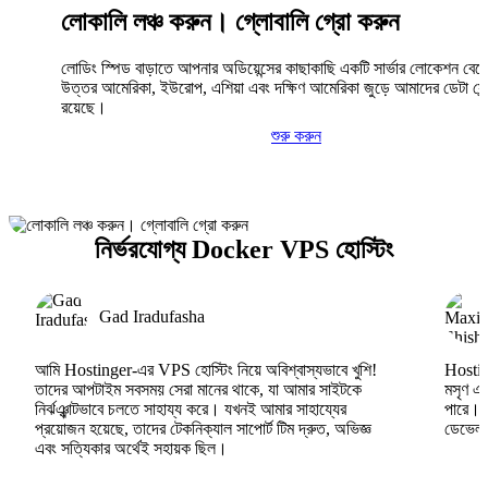
লোকালি লঞ্চ করুন। গ্লোবালি গ্রো করুন
লোডিং স্পিড বাড়াতে আপনার অডিয়েন্সের কাছাকাছি একটি সার্ভার লোকেশন বেছ
উত্তর আমেরিকা, ইউরোপ, এশিয়া এবং দক্ষিণ আমেরিকা জুড়ে আমাদের ডেটা সেন্
রয়েছে।
শুরু করুন
নির্ভরযোগ্য Docker VPS হোস্টিং
Gad Iradufasha
আমি Hostinger-এর VPS হোস্টিং নিয়ে অবিশ্বাস্যভাবে খুশি!
Hosting
তাদের আপটাইম সবসময় সেরা মানের থাকে, যা আমার সাইটকে
মসৃণ এব
নির্ঝঞ্ঝাটভাবে চলতে সাহায্য করে। যখনই আমার সাহায্যের
পারে।
প্রয়োজন হয়েছে, তাদের টেকনিক্যাল সাপোর্ট টিম দ্রুত, অভিজ্ঞ
ডেভেলপা
এবং সত্যিকার অর্থেই সহায়ক ছিল।