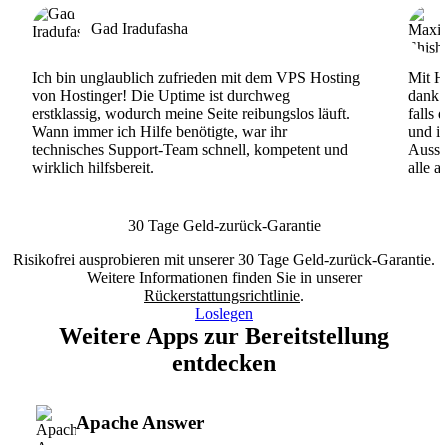
Gad Iradufasha
Ich bin unglaublich zufrieden mit dem VPS Hosting
Mit Ho
von Hostinger! Die Uptime ist durchweg
dank d
erstklassig, wodurch meine Seite reibungslos läuft.
falls 
Wann immer ich Hilfe benötigte, war ihr
und ih
technisches Support-Team schnell, kompetent und
Ausse
wirklich hilfsbereit.
alle a
30 Tage Geld-zurück-Garantie
Risikofrei ausprobieren mit unserer 30 Tage Geld-zurück-Garantie.
Weitere Informationen finden Sie in unserer
Rückerstattungsrichtlinie
.
Loslegen
Weitere Apps zur Bereitstellung
entdecken
Apache Answer