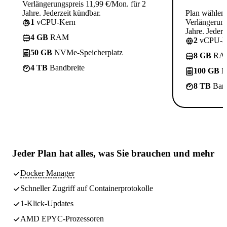
Verlängerungspreis 11,99 €/Mon. für 2
Jahre. Jederzeit kündbar.
Plan wählen
1
vCPU-Kern
Verlängerung
Jahre. Jederz
4 GB
RAM
2
vCPU-K
50 GB
NVMe-Speicherplatz
8 GB
RA
4 TB
Bandbreite
100 GB
N
8 TB
Band
Jeder Plan hat
alles, was Sie brauchen
und mehr
Docker Manager
Schneller Zugriff auf Containerprotokolle
1-Klick-Updates
AMD EPYC-Prozessoren