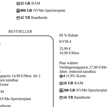
32 GB
RAM
400 GB
NVMe-Speicherplatz
32 TB
Bandbreite
BESTSELLER
69 % Rabatt
KVM 4
t
35,99
€
10,99
€
/Mon.
.
Plan wählen
Verlängerungspreis 27,99 €/Mon
n
Jahre. Jederzeit kündbar.
gspreis 14,99 €/Mon. für 2
4
vCPU-Kerne
zeit kündbar.
16 GB
RAM
Kerne
200 GB
NVMe-Speicherplat
AM
16 TB
Bandbreite
VMe-Speicherplatz
dbreite