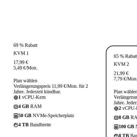
69 % Rabatt
KVM 1
65 % Rabat
17,99
€
KVM 2
5,49
€
/Mon.
21,99
€
7,79
€
/Mon
Plan wählen
Verlängerungspreis 11,99 €/Mon. für 2
Jahre. Jederzeit kündbar.
Plan wähle
1
vCPU-Kern
Verlängerun
Jahre. Jeder
4 GB
RAM
2
vCPU-
50 GB
NVMe-Speicherplatz
8 GB
R
4 TB
Bandbreite
100 GB
N
8 TB
Ban