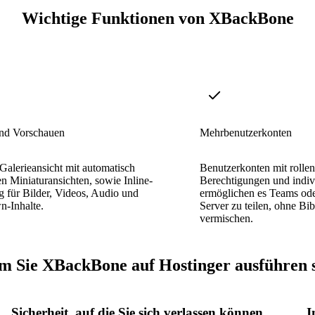
Wichtige Funktionen von XBackBone
und Vorschauen
Mehrbenutzerkonten
alerieansicht mit automatisch
Benutzerkonten mit rollen
en Miniaturansichten, sowie Inline-
Berechtigungen und indiv
 für Bilder, Videos, Audio und
ermöglichen es Teams ode
-Inhalte.
Server zu teilen, ohne Bi
vermischen.
 Sie XBackBone auf Hostinger ausführen s
Sicherheit, auf die Sie sich verlassen können
I