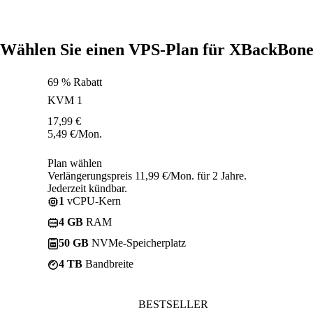
Wählen Sie einen VPS-Plan für XBackBon
69 % Rabatt
KVM 1
17,99
€
5,49
€
/Mon.
Plan wählen
Verlängerungspreis 11,99 €/Mon. für 2 Jahre.
Jederzeit kündbar.
1
vCPU-Kern
4 GB
RAM
50 GB
NVMe-Speicherplatz
4 TB
Bandbreite
BESTSELLER