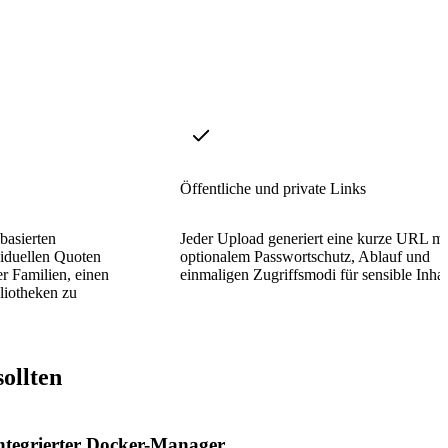
Öffentliche und private Links
basierten
Jeder Upload generiert eine kurze URL mi
iduellen Quoten
optionalem Passwortschutz, Ablauf und
r Familien, einen
einmaligen Zugriffsmodi für sensible Inhal
bliotheken zu
ollten
ntegrierter Docker-Manager