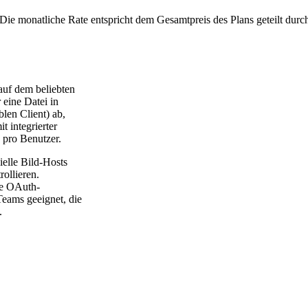
Die monatliche Rate entspricht dem Gesamtpreis des Plans geteilt durc
auf dem beliebten
eine Datei in
len Client) ab,
t integrierter
pro Benutzer.
elle Bild-Hosts
rollieren.
te OAuth-
Teams geeignet, die
.