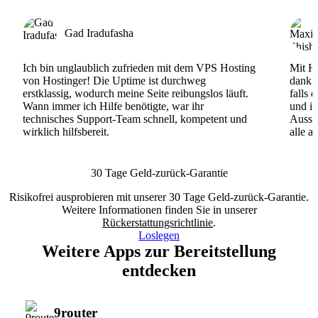
Gad Iradufasha
Ich bin unglaublich zufrieden mit dem VPS Hosting
Mit Ho
von Hostinger! Die Uptime ist durchweg
dank d
erstklassig, wodurch meine Seite reibungslos läuft.
falls 
Wann immer ich Hilfe benötigte, war ihr
und ih
technisches Support-Team schnell, kompetent und
Ausse
wirklich hilfsbereit.
alle a
30 Tage Geld-zurück-Garantie
Risikofrei ausprobieren mit unserer 30 Tage Geld-zurück-Garantie.
Weitere Informationen finden Sie in unserer
Rückerstattungsrichtlinie
.
Loslegen
Weitere Apps zur Bereitstellung
entdecken
9router