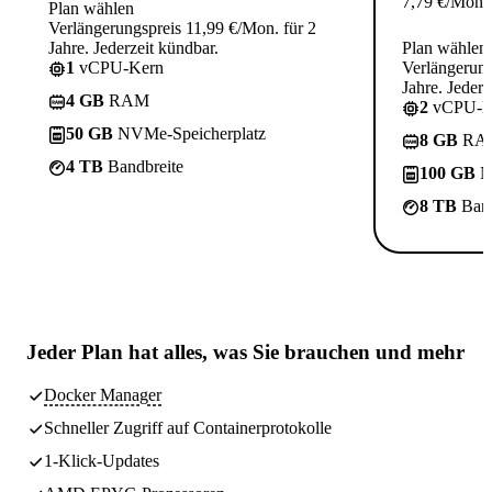
7,79
€
/Mon.
Plan wählen
Verlängerungspreis 11,99 €/Mon. für 2
Jahre. Jederzeit kündbar.
Plan wählen
1
vCPU-Kern
Verlängerung
Jahre. Jederz
4 GB
RAM
2
vCPU-K
50 GB
NVMe-Speicherplatz
8 GB
RA
4 TB
Bandbreite
100 GB
N
8 TB
Band
Jeder Plan hat
alles, was Sie brauchen
und mehr
Docker Manager
Schneller Zugriff auf Containerprotokolle
1-Klick-Updates