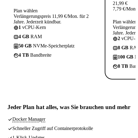
21,99
€
7,79
€
/Mon.
Plan wählen
Verlängerungspreis 11,99 €/Mon. für 2
Jahre. Jederzeit kündbar.
Plan wählen
1
vCPU-Kern
Verlängerung
Jahre. Jederz
4 GB
RAM
2
vCPU-K
50 GB
NVMe-Speicherplatz
8 GB
RA
4 TB
Bandbreite
100 GB
N
8 TB
Band
Jeder Plan hat
alles, was Sie brauchen
und mehr
Docker Manager
Schneller Zugriff auf Containerprotokolle
1-Klick-Updates