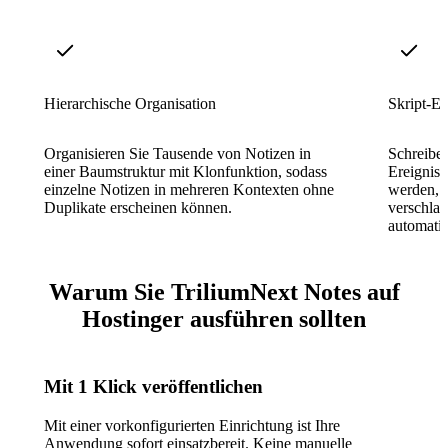
Hierarchische Organisation
Skript-E
Organisieren Sie Tausende von Notizen in
Schreiben
einer Baumstruktur mit Klonfunktion, sodass
Ereigniss
einzelne Notizen in mehreren Kontexten ohne
werden, u
Duplikate erscheinen können.
verschlag
automatis
Warum Sie TriliumNext Notes auf
Hostinger ausführen sollten
Mit 1 Klick veröffentlichen
Mit einer vorkonfigurierten Einrichtung ist Ihre
Anwendung sofort einsatzbereit. Keine manuelle