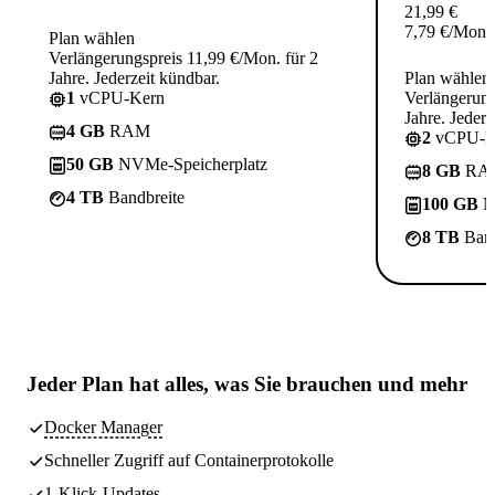
21,99
€
7,79
€
/Mon.
Plan wählen
Verlängerungspreis 11,99 €/Mon. für 2
Jahre. Jederzeit kündbar.
Plan wählen
1
vCPU-Kern
Verlängerung
Jahre. Jederz
4 GB
RAM
2
vCPU-K
50 GB
NVMe-Speicherplatz
8 GB
RA
4 TB
Bandbreite
100 GB
N
8 TB
Band
Jeder Plan hat
alles, was Sie brauchen
und mehr
Docker Manager
Schneller Zugriff auf Containerprotokolle
1-Klick-Updates