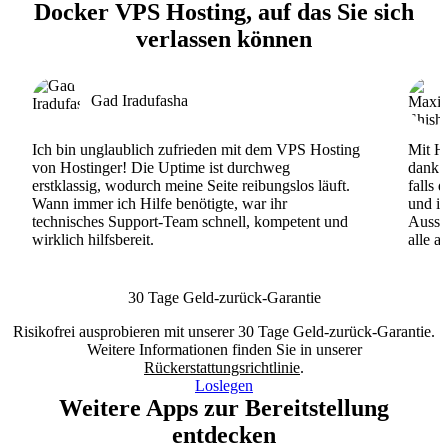
Docker VPS Hosting, auf das Sie sich
verlassen können
Gad Iradufasha
Ich bin unglaublich zufrieden mit dem VPS Hosting
Mit Ho
von Hostinger! Die Uptime ist durchweg
dank d
erstklassig, wodurch meine Seite reibungslos läuft.
falls 
Wann immer ich Hilfe benötigte, war ihr
und ih
technisches Support-Team schnell, kompetent und
Ausse
wirklich hilfsbereit.
alle a
30 Tage Geld-zurück-Garantie
Risikofrei ausprobieren mit unserer 30 Tage Geld-zurück-Garantie.
Weitere Informationen finden Sie in unserer
Rückerstattungsrichtlinie
.
Loslegen
Weitere Apps zur Bereitstellung
entdecken