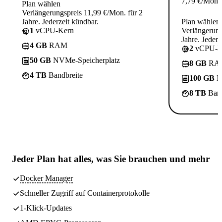
7,79
€
/Mon.
Plan wählen
Verlängerungspreis 11,99 €/Mon. für 2
Jahre. Jederzeit kündbar.
Plan wählen
1
vCPU-Kern
Verlängerung
Jahre. Jederz
4 GB
RAM
2
vCPU-K
50 GB
NVMe-Speicherplatz
8 GB
RA
4 TB
Bandbreite
100 GB
N
8 TB
Band
Jeder Plan hat
alles, was Sie brauchen
und mehr
Docker Manager
Schneller Zugriff auf Containerprotokolle
1-Klick-Updates