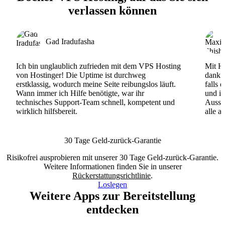
verlassen können
Gad Iradufasha
Ich bin unglaublich zufrieden mit dem VPS Hosting
Mit Ho
von Hostinger! Die Uptime ist durchweg
dank d
erstklassig, wodurch meine Seite reibungslos läuft.
falls 
Wann immer ich Hilfe benötigte, war ihr
und ih
technisches Support-Team schnell, kompetent und
Ausse
wirklich hilfsbereit.
alle a
30 Tage Geld-zurück-Garantie
Risikofrei ausprobieren mit unserer 30 Tage Geld-zurück-Garantie.
Weitere Informationen finden Sie in unserer
Rückerstattungsrichtlinie
.
Loslegen
Weitere Apps zur Bereitstellung
entdecken