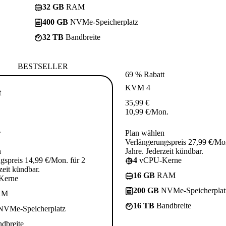
32 GB
RAM
400 GB
NVMe-Speicherplatz
32 TB
Bandbreite
BESTSELLER
69 % Rabatt
KVM 4
t
35,99
€
10,99
€
/Mon.
.
Plan wählen
Verlängerungspreis 27,99 €/Mon
n
Jahre. Jederzeit kündbar.
gspreis 14,99 €/Mon. für 2
4
vCPU-Kerne
zeit kündbar.
16 GB
RAM
Kerne
200 GB
NVMe-Speicherplat
AM
16 TB
Bandbreite
VMe-Speicherplatz
dbreite