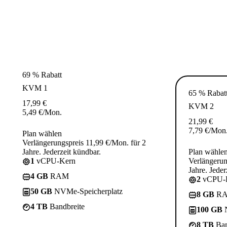
69 % Rabatt
KVM 1
65 % Rabat
17,99
€
KVM 2
5,49
€
/Mon.
21,99
€
7,79
€
/Mon
Plan wählen
Verlängerungspreis 11,99 €/Mon. für 2
Jahre. Jederzeit kündbar.
Plan wähle
1
vCPU-Kern
Verlängerun
Jahre. Jeder
4 GB
RAM
2
vCPU-
50 GB
NVMe-Speicherplatz
8 GB
R
4 TB
Bandbreite
100 GB
N
8 TB
Ban