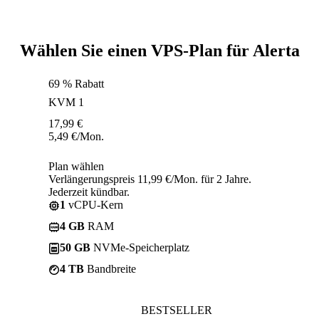
Wählen Sie einen VPS-Plan für Alerta
69 % Rabatt
KVM 1
17,99
€
5,49
€
/Mon.
Plan wählen
Verlängerungspreis 11,99 €/Mon. für 2 Jahre.
Jederzeit kündbar.
1
vCPU-Kern
4 GB
RAM
50 GB
NVMe-Speicherplatz
4 TB
Bandbreite
BESTSELLER