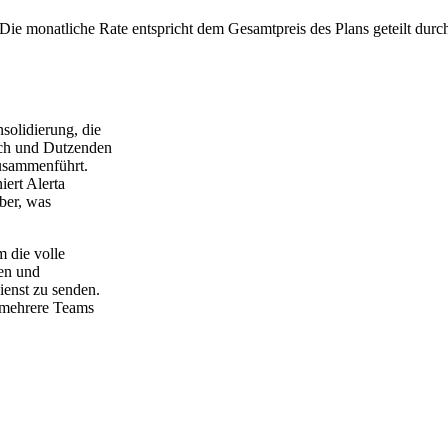
Die monatliche Rate entspricht dem Gesamtpreis des Plans geteilt durc
solidierung, die
tch und Dutzenden
usammenführt.
ert Alerta
ber, was
 die volle
ien und
ienst zu senden.
z mehrere Teams