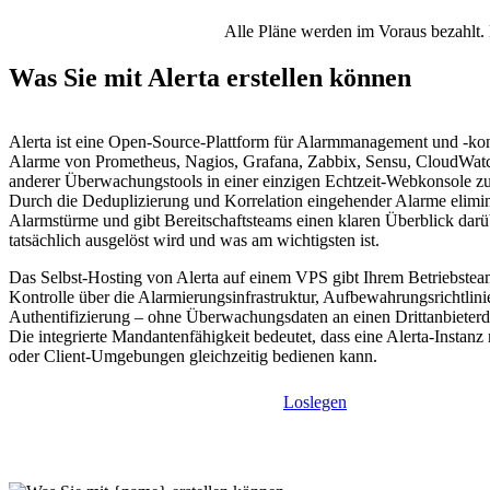
Alle Pläne werden im Voraus bezahlt. 
Was Sie mit Alerta erstellen können
Alerta ist eine Open-Source-Plattform für Alarmmanagement und -kon
Alarme von Prometheus, Nagios, Grafana, Zabbix, Sensu, CloudWa
anderer Überwachungstools in einer einzigen Echtzeit-Webkonsole z
Durch die Deduplizierung und Korrelation eingehender Alarme elimini
Alarmstürme und gibt Bereitschaftsteams einen klaren Überblick darü
tatsächlich ausgelöst wird und was am wichtigsten ist.
Das Selbst-Hosting von Alerta auf einem VPS gibt Ihrem Betriebsteam
Kontrolle über die Alarmierungsinfrastruktur, Aufbewahrungsrichtlin
Authentifizierung – ohne Überwachungsdaten an einen Drittanbieterd
Die integrierte Mandantenfähigkeit bedeutet, dass eine Alerta-Instan
oder Client-Umgebungen gleichzeitig bedienen kann.
Loslegen