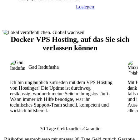
Loslegen
Docker VPS Hosting, auf das Sie sich
verlassen können
Gad Iradufasha
Ich bin unglaublich zufrieden mit dem VPS Hosting
Mit Ho
von Hostinger! Die Uptime ist durchweg
dank d
erstklassig, wodurch meine Seite reibungslos läuft.
falls 
Wann immer ich Hilfe benötigte, war ihr
und ih
technisches Support-Team schnell, kompetent und
Ausse
wirklich hilfsbereit.
alle a
30 Tage Geld-zurück-Garantie
Risikofrei ausprobieren mit unserer 30 Tage Geld-zurück-Garantie.