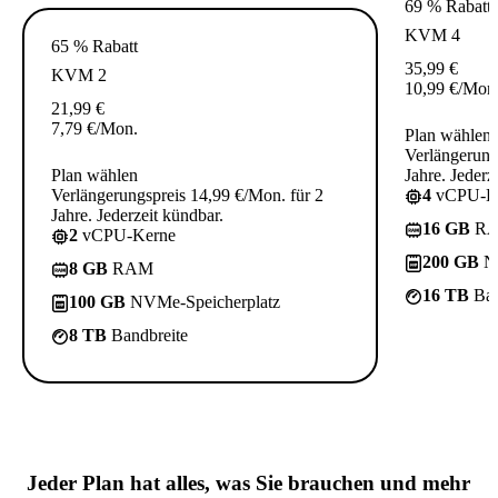
69 % Rabatt
KVM 4
65 % Rabatt
35,99
€
KVM 2
10,99
€
/Mon
21,99
€
7,79
€
/Mon.
Plan wählen
Verlängerung
Plan wählen
Jahre. Jederz
Verlängerungspreis 14,99 €/Mon. für 2
4
vCPU-K
Jahre. Jederzeit kündbar.
16 GB
R
2
vCPU-Kerne
200 GB
NV
8 GB
RAM
16 TB
Ban
100 GB
NVMe-Speicherplatz
8 TB
Bandbreite
Jeder Plan hat
alles, was Sie brauchen
und mehr