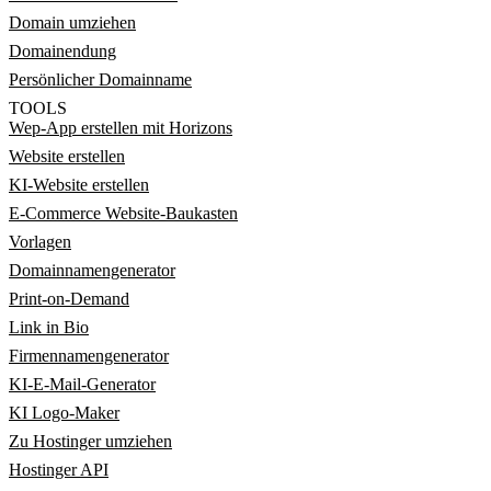
Domain umziehen
Domainendung
Persönlicher Domainname
TOOLS
Wep-App erstellen mit Horizons
Website erstellen
KI-Website erstellen
E-Commerce Website-Baukasten
Vorlagen
Domainnamengenerator
Print-on-Demand
Link in Bio
Firmennamengenerator
KI-E-Mail-Generator
KI Logo-Maker
Zu Hostinger umziehen
Hostinger API