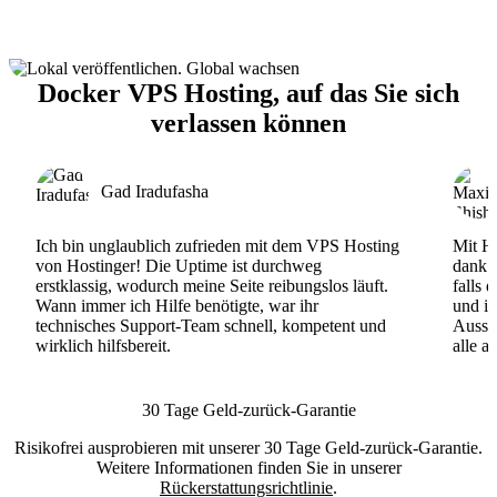
Docker VPS Hosting, auf das Sie sich
verlassen können
Gad Iradufasha
Ich bin unglaublich zufrieden mit dem VPS Hosting
Mit Ho
von Hostinger! Die Uptime ist durchweg
dank d
erstklassig, wodurch meine Seite reibungslos läuft.
falls 
Wann immer ich Hilfe benötigte, war ihr
und ih
technisches Support-Team schnell, kompetent und
Ausse
wirklich hilfsbereit.
alle a
30 Tage Geld-zurück-Garantie
Risikofrei ausprobieren mit unserer 30 Tage Geld-zurück-Garantie.
Weitere Informationen finden Sie in unserer
Rückerstattungsrichtlinie
.