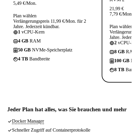
5,49
€
/Mon.
21,99
€
7,79
€
/Mon.
Plan wählen
Verlängerungspreis 11,99 €/Mon. für 2
Jahre. Jederzeit kündbar.
Plan wählen
1
vCPU-Kern
Verlängerung
Jahre. Jederz
4 GB
RAM
2
vCPU-K
50 GB
NVMe-Speicherplatz
8 GB
RA
4 TB
Bandbreite
100 GB
N
8 TB
Band
Jeder Plan hat
alles, was Sie brauchen
und mehr
Docker Manager
Schneller Zugriff auf Containerprotokolle