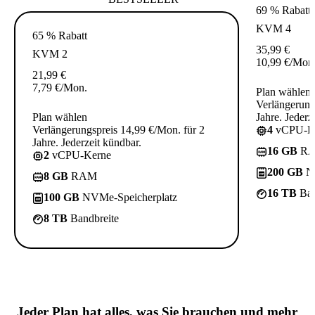
69 % Rabatt
KVM 4
65 % Rabatt
35,99
€
KVM 2
10,99
€
/Mon
21,99
€
7,79
€
/Mon.
Plan wählen
Verlängerung
Plan wählen
Jahre. Jederz
Verlängerungspreis 14,99 €/Mon. für 2
4
vCPU-K
Jahre. Jederzeit kündbar.
16 GB
R
2
vCPU-Kerne
200 GB
NV
8 GB
RAM
16 TB
Ban
100 GB
NVMe-Speicherplatz
8 TB
Bandbreite
Jeder Plan hat
alles, was Sie brauchen
und mehr