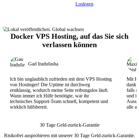
Loslegen
Docker VPS Hosting, auf das Sie sich
verlassen können
Gad Iradufasha
Ich bin unglaublich zufrieden mit dem VPS Hosting
Mit Ho
von Hostinger! Die Uptime ist durchweg
dank d
erstklassig, wodurch meine Seite reibungslos läuft.
falls 
Wann immer ich Hilfe benötigte, war ihr
und ih
technisches Support-Team schnell, kompetent und
Ausse
wirklich hilfsbereit.
alle a
30 Tage Geld-zurück-Garantie
Risikofrei ausprobieren mit unserer 30 Tage Geld-zurück-Garantie.