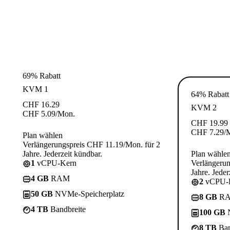
69% Rabatt
KVM 1
64% Rabatt
CHF
16.29
KVM 2
CHF
5.09
/Mon.
CHF
19.99
CHF
7.29
/
Plan wählen
Verlängerungspreis CHF 11.19/Mon. für 2
Jahre. Jederzeit kündbar.
Plan wähle
1
vCPU-Kern
Verlängerun
Jahre. Jeder
4 GB
RAM
2
vCPU-
50 GB
NVMe-Speicherplatz
8 GB
R
4 TB
Bandbreite
100 GB
N
8 TB
Ban