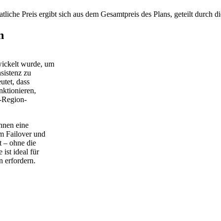
liche Preis ergibt sich aus dem Gesamtpreis des Plans, geteilt durch d
n
wickelt wurde, um
sistenz zu
utet, dass
ktionieren,
i-Region-
hnen eine
m Failover und
t – ohne die
ist ideal für
n erfordern.