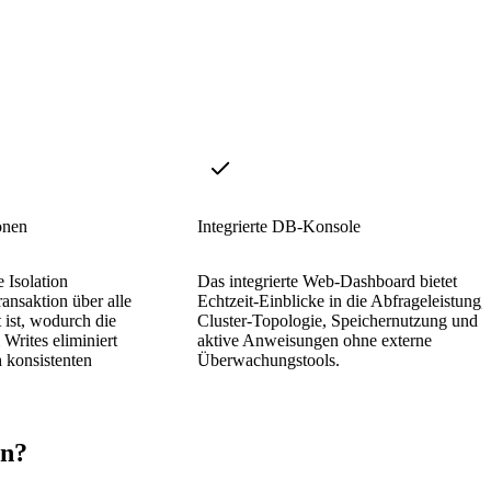
onen
Integrierte DB-Konsole
e Isolation
Das integrierte Web-Dashboard bietet
ransaktion über alle
Echtzeit-Einblicke in die Abfrageleistung,
 ist, wodurch die
Cluster-Topologie, Speichernutzung und
Writes eliminiert
aktive Anweisungen ohne externe
h konsistenten
Überwachungstools.
en?