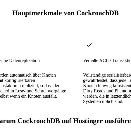
Hauptmerkmale von CockroachDB
sche Datenreplikation
Verteilte ACID-Transakti
rden automatisch über Knoten
Vollständige serialisierbar
t konfigurierbaren
gewährleistet, dass jede T
onsfaktoren repliziert, sodass der
Knoten hinweg konsistent
eiterhin Lese- und Schreibvorgänge
Dirty Reads und Phantom 
selbst wenn ein Knoten ausfällt.
werden, die in letztendlic
Systemen üblich sind.
rum CockroachDB auf Hostinger ausführ