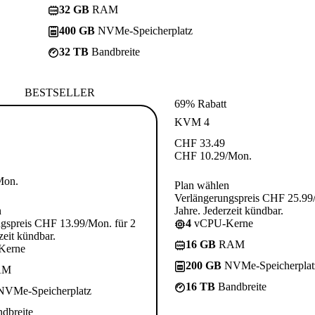
32 GB
RAM
400 GB
NVMe-Speicherplatz
32 TB
Bandbreite
BESTSELLER
69% Rabatt
KVM 4
CHF
33.49
CHF
10.29
/Mon.
Mon.
Plan wählen
Verlängerungspreis CHF 25.99
n
Jahre. Jederzeit kündbar.
gspreis CHF 13.99/Mon. für 2
4
vCPU-Kerne
zeit kündbar.
16 GB
RAM
Kerne
200 GB
NVMe-Speicherplat
AM
16 TB
Bandbreite
VMe-Speicherplatz
dbreite