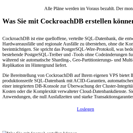
Alle Pläne werden im Voraus bezahlt. Der monat
Was Sie mit CockroachDB erstellen könne
CockroachDB ist eine quelloffene, verteilte SQL-Datenbank, die ent
Hardwareausfälle und regionale Ausfälle zu überstehen, ohne die Kon
beeinträchtigen. Sie spricht das PostgreSQL-Wire-Protokoll, was bede
bestehende PostgreSQL-Treiber und -Tools ohne Codeänderungen fun
während sie automatische Sharding-, Geo-Partitionierungs- und Mult
Replikation im Hintergrund liefert.
Die Bereitstellung von CockroachDB auf Ihrem eigenen VPS bietet I
produktionsreife SQL-Datenbank mit ACID-Garantien, automatische
einer integrierten DB-Konsole zur Überwachung der Cluster-Integritä
Kosten oder die Komplexität verwalteter Cloud-Datenbankdienste. Sie 
Anwendungen, die null Ausfallzeiten und starke Transaktionsgarantie
Loslegen