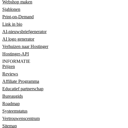
Webshop maken
Sjablonen
Print-on-Demand
Link in bio
AI-nieuwsbriefgenerator
AI logo generator
Verhuizen naar Hostinger
Hostinger-API
INFORMATIE
Prijzen
Reviews
Affiliate Programma
Educatief partnerschap
Bureaugids
Roadmap
Systeemstatus
Vertrouwenscentrum
Sitemap