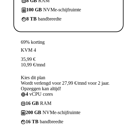
8 GB
RAM
100 GB
NVMe-schijfruimte
8 TB
bandbreedte
69% korting
KVM 4
35,99
€
10,99
€
/mnd
Kies dit plan
Wordt verlengd voor 27,99 €/mnd voor 2 jaar.
Opzeggen kan altijd!
4
vCPU cores
16 GB
RAM
200 GB
NVMe-schijfruimte
16 TB
bandbreedte