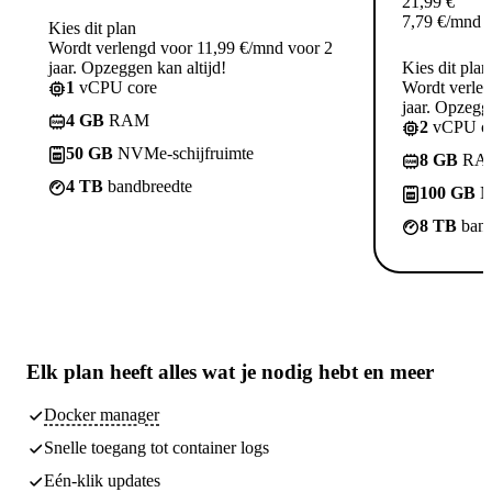
21,99
€
7,79
€
/mnd
Kies dit plan
Wordt verlengd voor 11,99 €/mnd voor 2
jaar. Opzeggen kan altijd!
Kies dit plan
1
vCPU core
Wordt verle
jaar. Opzegge
4 GB
RAM
2
vCPU co
50 GB
NVMe-schijfruimte
8 GB
RA
4 TB
bandbreedte
100 GB
N
8 TB
band
Elk plan heeft
alles wat je nodig hebt
en meer
Docker manager
Snelle toegang tot container logs
Eén-klik updates