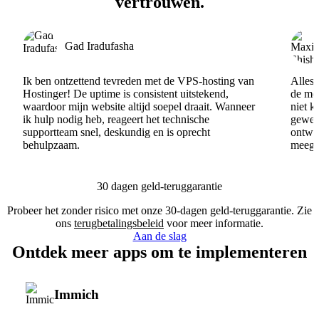
vertrouwen.
Gad Iradufasha
Ik ben ontzettend tevreden met de VPS-hosting van
Alles 
Hostinger! De uptime is consistent uitstekend,
de men
waardoor mijn website altijd soepel draait. Wanneer
niet k
ik hulp nodig heb, reageert het technische
gewel
supportteam snel, deskundig en is oprecht
ontwik
behulpzaam.
meege
30 dagen geld-teruggarantie
Probeer het zonder risico met onze 30-dagen geld-teruggarantie. Zie
ons
terugbetalingsbeleid
voor meer informatie.
Aan de slag
Ontdek meer apps om te implementeren
Immich