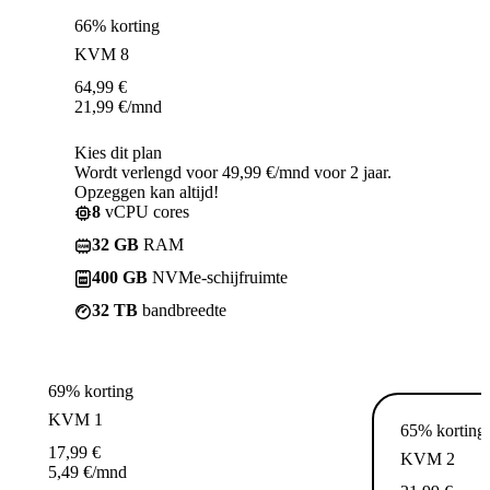
66% korting
KVM 8
64,99
€
21,99
€
/mnd
Kies dit plan
Wordt verlengd voor 49,99 €/mnd voor 2 jaar.
Opzeggen kan altijd!
8
vCPU cores
32 GB
RAM
400 GB
NVMe-schijfruimte
32 TB
bandbreedte
69% korting
KVM 1
65% korting
17,99
€
KVM 2
5,49
€
/mnd