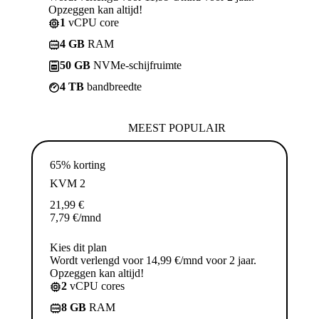
Opzeggen kan altijd!
1
vCPU core
4 GB
RAM
50 GB
NVMe-schijfruimte
4 TB
bandbreedte
MEEST POPULAIR
65% korting
KVM 2
21,99
€
7,79
€
/mnd
Kies dit plan
Wordt verlengd voor 14,99 €/mnd voor 2 jaar.
Opzeggen kan altijd!
2
vCPU cores
8 GB
RAM