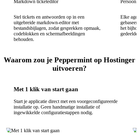
Markdown ticketeditor
Persoonli
Stel tickets en antwoorden op in een
Elke agen
uitgebreide markdown-editor met
gebaseerd
bestandsbijlagen, zodat gesprekken opmaak,
het bijho
codeblokken en schermafbeeldingen
gedeelde 
behouden.
Waarom zou je Peppermint op Hostinger
uitvoeren?
Met 1 klik van start gaan
Start je applicatie direct met een voorgeconfigureerde
installatie op. Geen handmatige installatie of
ingewikkelde configuratiestappen nodig.