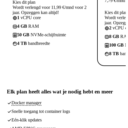
7,79
€
/mnd
Kies dit plan
Wordt verlengd voor 11,99 €/mnd voor 2
jaar. Opzeggen kan altijd!
Kies dit plan
1
vCPU core
Wordt verle
jaar. Opzegge
4 GB
RAM
2
vCPU co
50 GB
NVMe-schijfruimte
8 GB
RA
4 TB
bandbreedte
100 GB
N
8 TB
band
Elk plan heeft
alles wat je nodig hebt
en meer
Docker manager
Snelle toegang tot container logs
Eén-klik updates