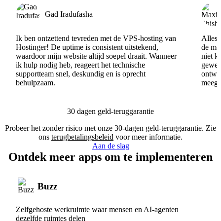
Gad Iradufasha
Ik ben ontzettend tevreden met de VPS-hosting van
Alles 
Hostinger! De uptime is consistent uitstekend,
de men
waardoor mijn website altijd soepel draait. Wanneer
niet k
ik hulp nodig heb, reageert het technische
gewel
supportteam snel, deskundig en is oprecht
ontwik
behulpzaam.
meege
30 dagen geld-teruggarantie
Probeer het zonder risico met onze 30-dagen geld-teruggarantie. Zie
ons
terugbetalingsbeleid
voor meer informatie.
Aan de slag
Ontdek meer apps om te implementeren
Buzz
Zelfgehoste werkruimte waar mensen en AI-agenten
dezelfde ruimtes delen