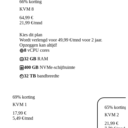
66% korting
KVM 8
64,99
€
21,99
€
/mnd
Kies dit plan
Wordt verlengd voor 49,99 €/mnd voor 2 jaar.
Opzeggen kan altijd!
8
vCPU cores
32 GB
RAM
400 GB
NVMe-schijfruimte
32 TB
bandbreedte
69% korting
KVM 1
65% korting
17,99
€
KVM 2
5,49
€
/mnd
21,99
€