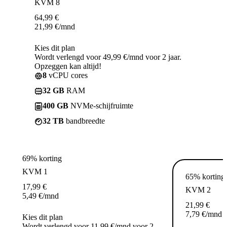
KVM 8
64,99
€
21,99
€
/mnd
Kies dit plan
Wordt verlengd voor 49,99 €/mnd voor 2 jaar.
Opzeggen kan altijd!
8
vCPU cores
32 GB
RAM
400 GB
NVMe-schijfruimte
32 TB
bandbreedte
69% korting
KVM 1
65% korting
17,99
€
KVM 2
5,49
€
/mnd
21,99
€
7,79
€
/mnd
Kies dit plan
Wordt verlengd voor 11,99 €/mnd voor 2