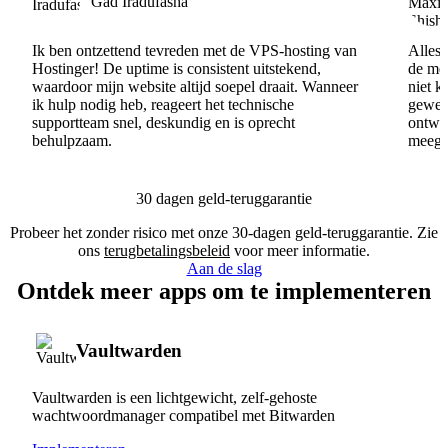
Gad Iradufasha
Ik ben ontzettend tevreden met de VPS-hosting van
Alles 
Hostinger! De uptime is consistent uitstekend,
de men
waardoor mijn website altijd soepel draait. Wanneer
niet k
ik hulp nodig heb, reageert het technische
gewel
supportteam snel, deskundig en is oprecht
ontwik
behulpzaam.
meege
30 dagen geld-teruggarantie
Probeer het zonder risico met onze 30-dagen geld-teruggarantie. Zie
ons
terugbetalingsbeleid
voor meer informatie.
Aan de slag
Ontdek meer apps om te implementeren
Vaultwarden
Vaultwarden is een lichtgewicht, zelf-gehoste
wachtwoordmanager compatibel met Bitwarden