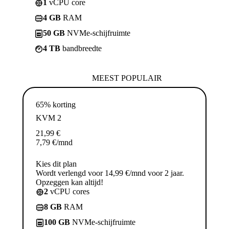
1
vCPU core
4 GB
RAM
50 GB
NVMe-schijfruimte
4 TB
bandbreedte
MEEST POPULAIR
65% korting
KVM 2
21,99
€
7,79
€
/mnd
Kies dit plan
Wordt verlengd voor 14,99 €/mnd voor 2 jaar.
Opzeggen kan altijd!
2
vCPU cores
8 GB
RAM
100 GB
NVMe-schijfruimte