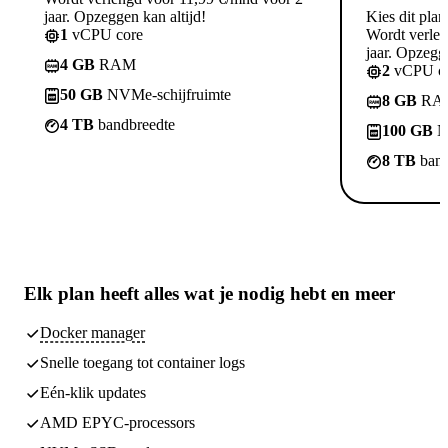
jaar. Opzeggen kan altijd!
Kies dit plan
1
vCPU core
Wordt verle
jaar. Opzegge
4 GB
RAM
2
vCPU co
50 GB
NVMe-schijfruimte
8 GB
RA
4 TB
bandbreedte
100 GB
N
8 TB
band
Elk plan heeft
alles wat je nodig hebt
en meer
Docker manager
Snelle toegang tot container logs
Eén-klik updates
AMD EPYC-processors