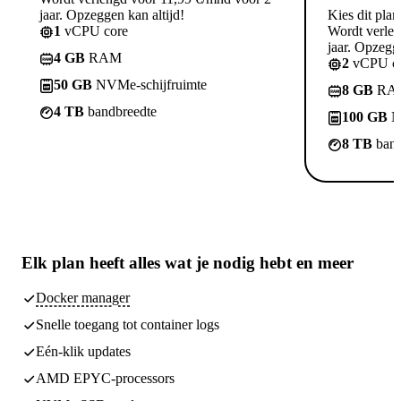
jaar. Opzeggen kan altijd!
Kies dit plan
1
vCPU core
Wordt verle
jaar. Opzegge
4 GB
RAM
2
vCPU co
50 GB
NVMe-schijfruimte
8 GB
RA
4 TB
bandbreedte
100 GB
N
8 TB
band
Elk plan heeft
alles wat je nodig hebt
en meer
Docker manager
Snelle toegang tot container logs
Eén-klik updates
AMD EPYC-processors