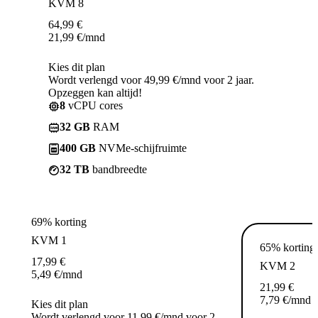
KVM 8
64,99
€
21,99
€
/mnd
Kies dit plan
Wordt verlengd voor 49,99 €/mnd voor 2 jaar.
Opzeggen kan altijd!
8
vCPU cores
32 GB
RAM
400 GB
NVMe-schijfruimte
32 TB
bandbreedte
69% korting
KVM 1
65% korting
17,99
€
KVM 2
5,49
€
/mnd
21,99
€
7,79
€
/mnd
Kies dit plan
Wordt verlengd voor 11,99 €/mnd voor 2