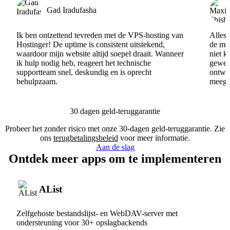
Gad Iradufasha
Ik ben ontzettend tevreden met de VPS-hosting van
Alles 
Hostinger! De uptime is consistent uitstekend,
de men
waardoor mijn website altijd soepel draait. Wanneer
niet k
ik hulp nodig heb, reageert het technische
gewel
supportteam snel, deskundig en is oprecht
ontwik
behulpzaam.
meege
30 dagen geld-teruggarantie
Probeer het zonder risico met onze 30-dagen geld-teruggarantie. Zie
ons
terugbetalingsbeleid
voor meer informatie.
Aan de slag
Ontdek meer apps om te implementeren
AList
Zelfgehoste bestandslijst- en WebDAV-server met
ondersteuning voor 30+ opslagbackends