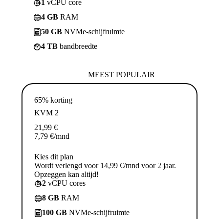
1
vCPU core
4 GB
RAM
50 GB
NVMe-schijfruimte
4 TB
bandbreedte
MEEST POPULAIR
65% korting
KVM 2
21,99
€
7,79
€
/mnd
Kies dit plan
Wordt verlengd voor 14,99 €/mnd voor 2 jaar.
Opzeggen kan altijd!
2
vCPU cores
8 GB
RAM
100 GB
NVMe-schijfruimte