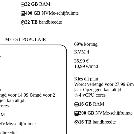
32 GB
RAM
400 GB
NVMe-schijfruimte
32 TB
bandbreedte
MEEST POPULAIR
69% korting
KVM 4
g
35,99
€
10,99
€
/mnd
Kies dit plan
Wordt verlengd voor 27,99 €/m
n
jaar. Opzeggen kan altijd!
ngd voor 14,99 €/mnd voor 2
4
vCPU cores
en kan altijd!
16 GB
RAM
ores
200 GB
NVMe-schijfruimte
AM
16 TB
bandbreedte
VMe-schijfruimte
dbreedte