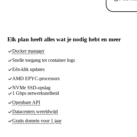
Elk plan heeft
alles wat je nodig hebt
en meer
Docker manager
Snelle toegang tot container logs
Eén-klik updates
AMD EPYC-processors
NVMe SSD-opslag
1 Gbps netwerksnelheid
Openbare API
Datacenters
wereldwijd
Gratis domein voor 1 jaar