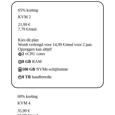
65% korting
KVM 2
21,99
€
7,79
€
/mnd
Kies dit plan
Wordt verlengd voor 14,99 €/mnd voor 2 jaar.
Opzeggen kan altijd!
2
vCPU cores
8 GB
RAM
100 GB
NVMe-schijfruimte
8 TB
bandbreedte
69% korting
KVM 4
35,99
€