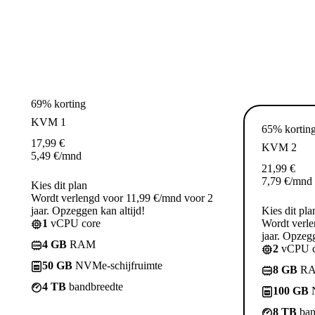
69% korting
KVM 1
65% kortin
17,99
€
KVM 2
5,49
€
/mnd
21,99
€
7,79
€
/mnd
Kies dit plan
Wordt verlengd voor 11,99 €/mnd voor 2
jaar. Opzeggen kan altijd!
Kies dit pla
1
vCPU core
Wordt verle
jaar. Opzegg
4 GB
RAM
2
vCPU c
50 GB
NVMe-schijfruimte
8 GB
R
4 TB
bandbreedte
100 GB
N
8 TB
ban