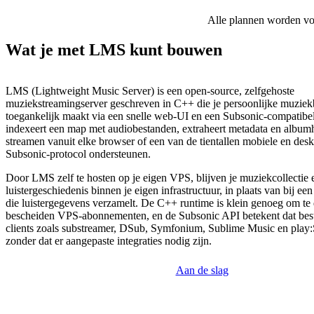
Alle plannen worden voor
Wat je met LMS kunt bouwen
LMS (Lightweight Music Server) is een open-source, zelfgehoste
muziekstreamingserver geschreven in C++ die je persoonlijke muziek
toegankelijk maakt via een snelle web-UI en een Subsonic-compatibe
indexeert een map met audiobestanden, extraheert metadata en albumh
streamen vanuit elke browser of een van de tientallen mobiele en desk
Subsonic-protocol ondersteunen.
Door LMS zelf te hosten op je eigen VPS, blijven je muziekcollectie 
luistergeschiedenis binnen je eigen infrastructuur, in plaats van bij e
die luistergegevens verzamelt. De C++ runtime is klein genoeg om te
bescheiden VPS-abonnementen, en de Subsonic API betekent dat best
clients zoals substreamer, DSub, Symfonium, Sublime Music en play:
zonder dat er aangepaste integraties nodig zijn.
Aan de slag