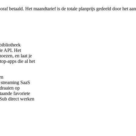
af betaald. Het maandtarief is de totale planprijs gedeeld door het aa
bibliotheek
le API. Het
oezen, en laat je
top-apps die al het
en
en streaming SaaS
 draaien op
aande favoriete
Sub direct werken