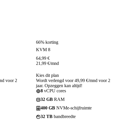
66% korting
KVM 8
64,99
€
21,99
€
/mnd
Kies dit plan
nd voor 2
Wordt verlengd voor 49,99 €/mnd voor 2
jaar. Opzeggen kan altijd!
8
vCPU cores
32 GB
RAM
400 GB
NVMe-schijfruimte
32 TB
bandbreedte