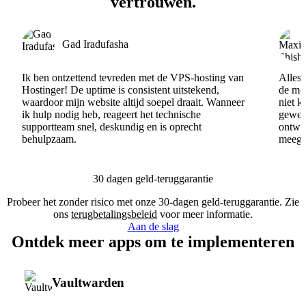
vertrouwen.
Gad Iradufasha
Ik ben ontzettend tevreden met de VPS-hosting van
Alles 
Hostinger! De uptime is consistent uitstekend,
de men
waardoor mijn website altijd soepel draait. Wanneer
niet k
ik hulp nodig heb, reageert het technische
gewel
supportteam snel, deskundig en is oprecht
ontwik
behulpzaam.
meege
30 dagen geld-teruggarantie
Probeer het zonder risico met onze 30-dagen geld-teruggarantie. Zie
ons
terugbetalingsbeleid
voor meer informatie.
Aan de slag
Ontdek meer apps om te implementeren
Vaultwarden