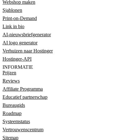
Webshop maken
Sjablonen
Print-on-Demand
Link in bio
AI-nieuwsbriefgenerator
AI logo generator
Verhuizen naar Hostinger
Hostinger-API
INFORMATIE
Prijzen
Reviews
Affiliate Programma
Educatief partnerschap
Bureaugids
Roadmap
Systeemstatus
Vertrouwenscentrum
Sitemap