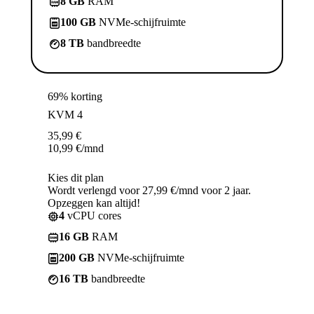
8 GB
RAM
100 GB
NVMe-schijfruimte
8 TB
bandbreedte
69% korting
KVM 4
35,99
€
10,99
€
/mnd
Kies dit plan
Wordt verlengd voor 27,99 €/mnd voor 2 jaar.
Opzeggen kan altijd!
4
vCPU cores
16 GB
RAM
200 GB
NVMe-schijfruimte
16 TB
bandbreedte