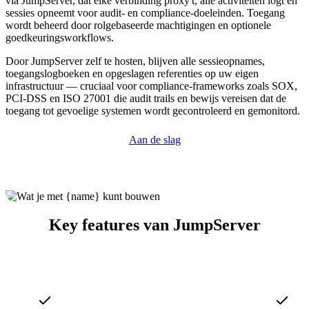
via JumpServer, dat elke verbinding proxy't, alle activiteiten logt en
sessies opneemt voor audit- en compliance-doeleinden. Toegang
wordt beheerd door rolgebaseerde machtigingen en optionele
goedkeuringsworkflows.
Door JumpServer zelf te hosten, blijven alle sessieopnames,
toegangslogboeken en opgeslagen referenties op uw eigen
infrastructuur — cruciaal voor compliance-frameworks zoals SOX,
PCI-DSS en ISO 27001 die audit trails en bewijs vereisen dat de
toegang tot gevoelige systemen wordt gecontroleerd en gemonitord.
Aan de slag
Key features van JumpServer