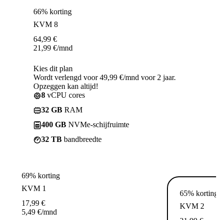
66% korting
KVM 8
64,99
€
21,99
€
/mnd
Kies dit plan
Wordt verlengd voor 49,99 €/mnd voor 2 jaar.
Opzeggen kan altijd!
8
vCPU cores
32 GB
RAM
400 GB
NVMe-schijfruimte
32 TB
bandbreedte
69% korting
KVM 1
65% korting
17,99
€
KVM 2
5,49
€
/mnd