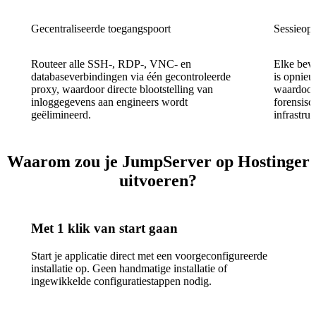
Gecentraliseerde toegangspoort
Sessieop
Routeer alle SSH-, RDP-, VNC- en
Elke bev
databaseverbindingen via één gecontroleerde
is opnieu
proxy, waardoor directe blootstelling van
waardoor
inloggegevens aan engineers wordt
forensisc
geëlimineerd.
infrastruc
Waarom zou je JumpServer op Hostinger
uitvoeren?
Met 1 klik van start gaan
Start je applicatie direct met een voorgeconfigureerde
installatie op. Geen handmatige installatie of
ingewikkelde configuratiestappen nodig.