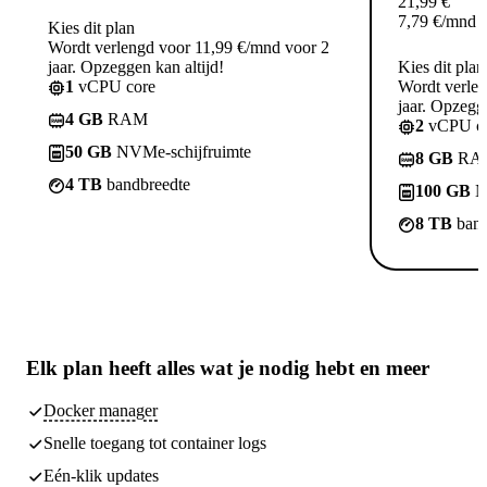
21,99
€
7,79
€
/mnd
Kies dit plan
Wordt verlengd voor 11,99 €/mnd voor 2
jaar. Opzeggen kan altijd!
Kies dit plan
1
vCPU core
Wordt verle
jaar. Opzegge
4 GB
RAM
2
vCPU co
50 GB
NVMe-schijfruimte
8 GB
RA
4 TB
bandbreedte
100 GB
N
8 TB
band
Elk plan heeft
alles wat je nodig hebt
en meer
Docker manager
Snelle toegang tot container logs
Eén-klik updates