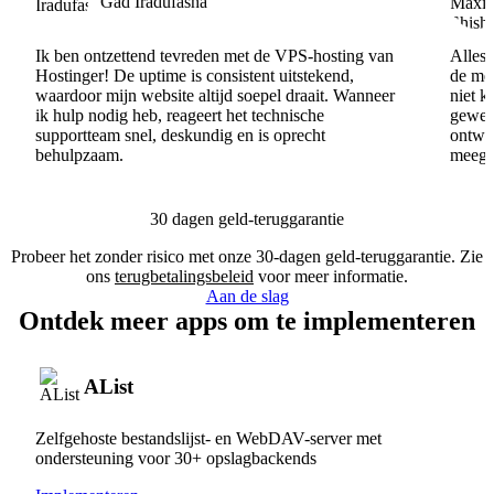
Gad Iradufasha
Ik ben ontzettend tevreden met de VPS-hosting van
Alles 
Hostinger! De uptime is consistent uitstekend,
de men
waardoor mijn website altijd soepel draait. Wanneer
niet k
ik hulp nodig heb, reageert het technische
gewel
supportteam snel, deskundig en is oprecht
ontwik
behulpzaam.
meege
30 dagen geld-teruggarantie
Probeer het zonder risico met onze 30-dagen geld-teruggarantie. Zie
ons
terugbetalingsbeleid
voor meer informatie.
Aan de slag
Ontdek meer apps om te implementeren
AList
Zelfgehoste bestandslijst- en WebDAV-server met
ondersteuning voor 30+ opslagbackends