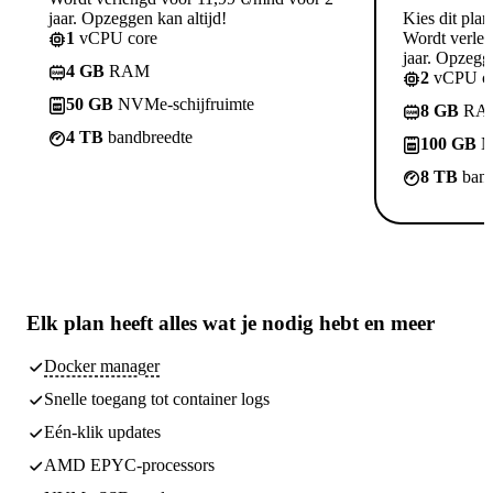
jaar. Opzeggen kan altijd!
Kies dit plan
1
vCPU core
Wordt verle
jaar. Opzegge
4 GB
RAM
2
vCPU co
50 GB
NVMe-schijfruimte
8 GB
RA
4 TB
bandbreedte
100 GB
N
8 TB
band
Elk plan heeft
alles wat je nodig hebt
en meer
Docker manager
Snelle toegang tot container logs
Eén-klik updates
AMD EPYC-processors