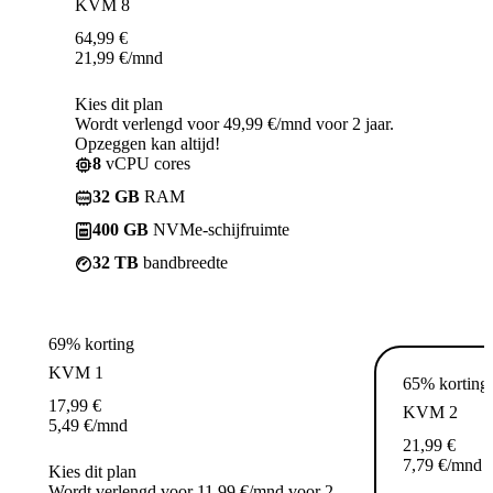
KVM 8
64,99
€
21,99
€
/mnd
Kies dit plan
Wordt verlengd voor 49,99 €/mnd voor 2 jaar.
Opzeggen kan altijd!
8
vCPU cores
32 GB
RAM
400 GB
NVMe-schijfruimte
32 TB
bandbreedte
69% korting
KVM 1
65% korting
17,99
€
KVM 2
5,49
€
/mnd
21,99
€
7,79
€
/mnd
Kies dit plan
Wordt verlengd voor 11,99 €/mnd voor 2