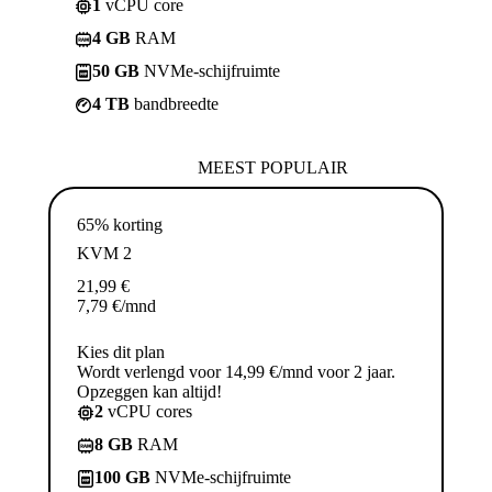
1
vCPU core
4 GB
RAM
50 GB
NVMe-schijfruimte
4 TB
bandbreedte
MEEST POPULAIR
65% korting
KVM 2
21,99
€
7,79
€
/mnd
Kies dit plan
Wordt verlengd voor 14,99 €/mnd voor 2 jaar.
Opzeggen kan altijd!
2
vCPU cores
8 GB
RAM
100 GB
NVMe-schijfruimte