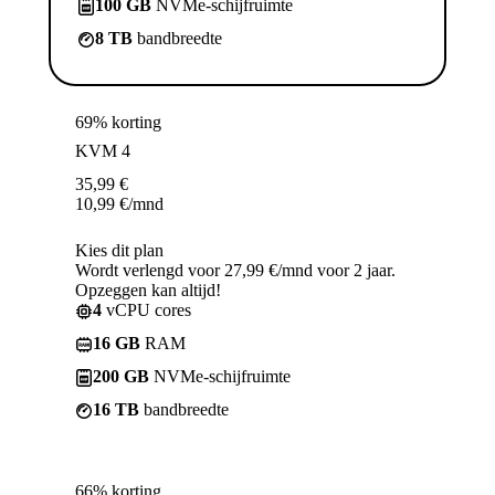
100 GB
NVMe-schijfruimte
8 TB
bandbreedte
69% korting
KVM 4
35,99
€
10,99
€
/mnd
Kies dit plan
Wordt verlengd voor 27,99 €/mnd voor 2 jaar.
Opzeggen kan altijd!
4
vCPU cores
16 GB
RAM
200 GB
NVMe-schijfruimte
16 TB
bandbreedte
66% korting