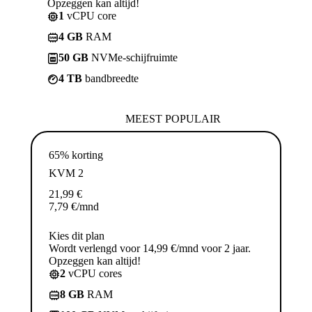
Opzeggen kan altijd!
1
vCPU core
4 GB
RAM
50 GB
NVMe-schijfruimte
4 TB
bandbreedte
MEEST POPULAIR
65% korting
KVM 2
21,99
€
7,79
€
/mnd
Kies dit plan
Wordt verlengd voor 14,99 €/mnd voor 2 jaar.
Opzeggen kan altijd!
2
vCPU cores
8 GB
RAM