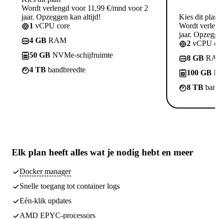
Wordt verlengd voor 11,99 €/mnd voor 2
jaar. Opzeggen kan altijd!
Kies dit plan
1
vCPU core
Wordt verle
jaar. Opzegge
4 GB
RAM
2
vCPU co
50 GB
NVMe-schijfruimte
8 GB
RA
4 TB
bandbreedte
100 GB
N
8 TB
band
Elk plan heeft
alles wat je nodig hebt
en meer
Docker manager
Snelle toegang tot container logs
Eén-klik updates
AMD EPYC-processors