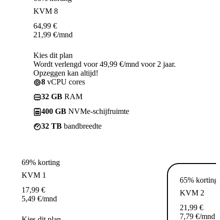
KVM 8
64,99
€
21,99
€
/mnd
Kies dit plan
Wordt verlengd voor 49,99 €/mnd voor 2 jaar.
Opzeggen kan altijd!
8
vCPU cores
32 GB
RAM
400 GB
NVMe-schijfruimte
32 TB
bandbreedte
69% korting
KVM 1
65% korting
17,99
€
KVM 2
5,49
€
/mnd
21,99
€
7,79
€
/mnd
Kies dit plan