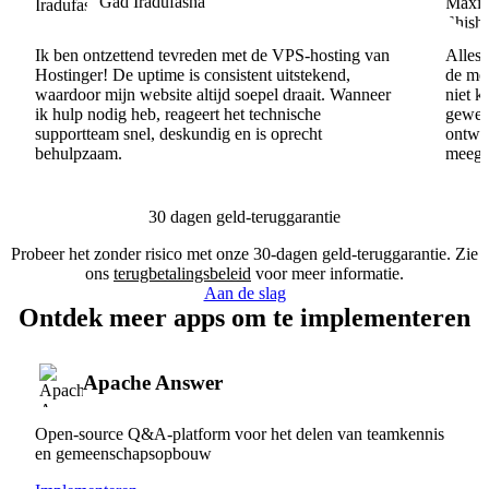
Gad Iradufasha
Ik ben ontzettend tevreden met de VPS-hosting van
Alles 
Hostinger! De uptime is consistent uitstekend,
de men
waardoor mijn website altijd soepel draait. Wanneer
niet k
ik hulp nodig heb, reageert het technische
gewel
supportteam snel, deskundig en is oprecht
ontwik
behulpzaam.
meege
30 dagen geld-teruggarantie
Probeer het zonder risico met onze 30-dagen geld-teruggarantie. Zie
ons
terugbetalingsbeleid
voor meer informatie.
Aan de slag
Ontdek meer apps om te implementeren
Apache Answer
Open-source Q&A-platform voor het delen van teamkennis
en gemeenschapsopbouw