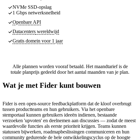
NVMe SSD-opslag
1 Gbps netwerksnelheid
Openbare API
Datacenters
wereldwijd
Gratis domein voor 1 jaar
Alle plannen worden vooraf betaald. Het maandtarief is de
totale planprijs gedeeld door het aantal maanden van je plan.
Wat je met Fider kunt bouwen
Fider is een open-source feedbackplatform dat de kloof overbrugt
tussen productteams en hun gebruikers. Via het openbare
stemportaal kunnen gebruikers ideeën indienen, bestaande
verzoeken 'upvoten' en deelnemen aan discussies — zodat de meest
waardevolle functies als eerste prioriteit krijgen. Teams kunnen
statussen bijwerken, roadmapbeslissingen communiceren en hun
community gedurende de hele ontwikkelingscyclus op de hoogte