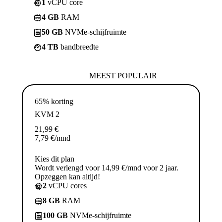
1
vCPU core
4 GB
RAM
50 GB
NVMe-schijfruimte
4 TB
bandbreedte
MEEST POPULAIR
65% korting
KVM 2
21,99
€
7,79
€
/mnd
Kies dit plan
Wordt verlengd voor 14,99 €/mnd voor 2 jaar.
Opzeggen kan altijd!
2
vCPU cores
8 GB
RAM
100 GB
NVMe-schijfruimte