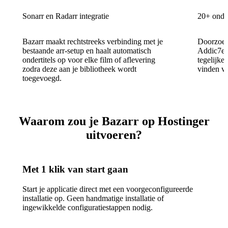
Sonarr en Radarr integratie
20+ onder
Bazarr maakt rechtstreeks verbinding met je
Doorzoek
bestaande arr-setup en haalt automatisch
Addic7ed
ondertitels op voor elke film of aflevering
tegelijke
zodra deze aan je bibliotheek wordt
vinden va
toegevoegd.
Waarom zou je Bazarr op Hostinger
uitvoeren?
Met 1 klik van start gaan
Start je applicatie direct met een voorgeconfigureerde
installatie op. Geen handmatige installatie of
ingewikkelde configuratiestappen nodig.