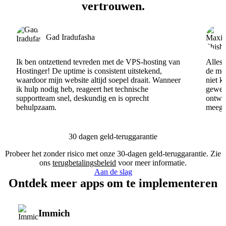
vertrouwen.
Gad Iradufasha
Ik ben ontzettend tevreden met de VPS-hosting van
Alles 
Hostinger! De uptime is consistent uitstekend,
de men
waardoor mijn website altijd soepel draait. Wanneer
niet k
ik hulp nodig heb, reageert het technische
gewel
supportteam snel, deskundig en is oprecht
ontwik
behulpzaam.
meege
30 dagen geld-teruggarantie
Probeer het zonder risico met onze 30-dagen geld-teruggarantie. Zie
ons
terugbetalingsbeleid
voor meer informatie.
Aan de slag
Ontdek meer apps om te implementeren
Immich