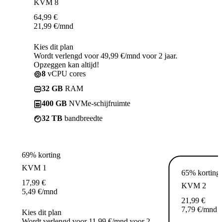
KVM 8
64,99
€
21,99
€
/mnd
Kies dit plan
Wordt verlengd voor 49,99 €/mnd voor 2 jaar.
Opzeggen kan altijd!
8
vCPU cores
32 GB
RAM
400 GB
NVMe-schijfruimte
32 TB
bandbreedte
69% korting
KVM 1
65% korting
17,99
€
KVM 2
5,49
€
/mnd
21,99
€
7,79
€
/mnd
Kies dit plan
Wordt verlengd voor 11,99 €/mnd voor 2