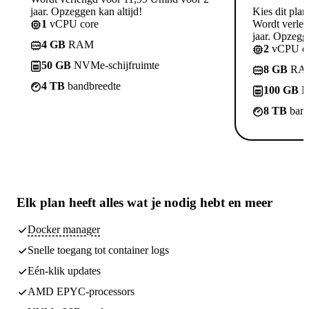
jaar. Opzeggen kan altijd!
Kies dit plan
1
vCPU core
Wordt verle
jaar. Opzegge
4 GB
RAM
2
vCPU co
50 GB
NVMe-schijfruimte
8 GB
RA
4 TB
bandbreedte
100 GB
N
8 TB
band
Elk plan heeft
alles wat je nodig hebt
en meer
Docker manager
Snelle toegang tot container logs
Eén-klik updates
AMD EPYC-processors