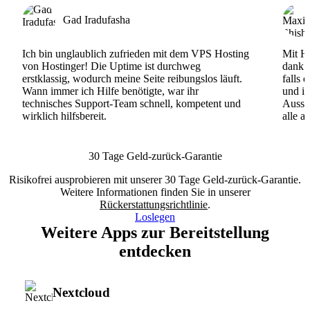
Gad Iradufasha
Ich bin unglaublich zufrieden mit dem VPS Hosting
Mit Ho
von Hostinger! Die Uptime ist durchweg
dank d
erstklassig, wodurch meine Seite reibungslos läuft.
falls 
Wann immer ich Hilfe benötigte, war ihr
und ih
technisches Support-Team schnell, kompetent und
Ausse
wirklich hilfsbereit.
alle a
30 Tage Geld-zurück-Garantie
Risikofrei ausprobieren mit unserer 30 Tage Geld-zurück-Garantie.
Weitere Informationen finden Sie in unserer
Rückerstattungsrichtlinie
.
Loslegen
Weitere Apps zur Bereitstellung
entdecken
Nextcloud