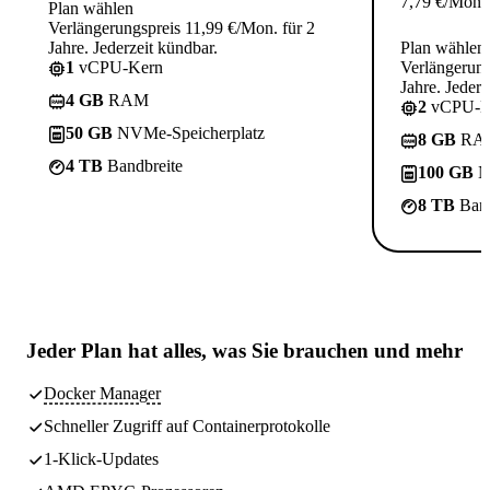
7,79
€
/Mon.
Plan wählen
Verlängerungspreis 11,99 €/Mon. für 2
Jahre. Jederzeit kündbar.
Plan wählen
1
vCPU-Kern
Verlängerung
Jahre. Jederz
4 GB
RAM
2
vCPU-K
50 GB
NVMe-Speicherplatz
8 GB
RA
4 TB
Bandbreite
100 GB
N
8 TB
Band
Jeder Plan hat
alles, was Sie brauchen
und mehr
Docker Manager
Schneller Zugriff auf Containerprotokolle
1-Klick-Updates