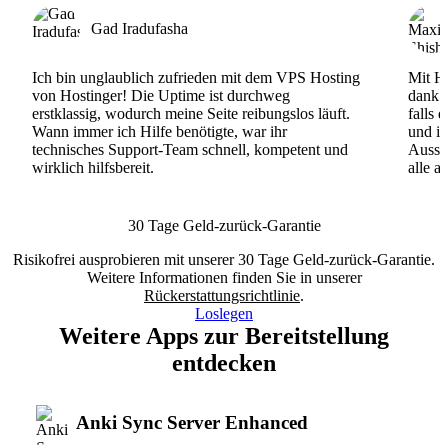
Gad Iradufasha
Ich bin unglaublich zufrieden mit dem VPS Hosting
Mit Ho
von Hostinger! Die Uptime ist durchweg
dank d
erstklassig, wodurch meine Seite reibungslos läuft.
falls 
Wann immer ich Hilfe benötigte, war ihr
und ih
technisches Support-Team schnell, kompetent und
Ausse
wirklich hilfsbereit.
alle a
30 Tage Geld-zurück-Garantie
Risikofrei ausprobieren mit unserer 30 Tage Geld-zurück-Garantie.
Weitere Informationen finden Sie in unserer
Rückerstattungsrichtlinie
.
Loslegen
Weitere Apps zur Bereitstellung
entdecken
Anki Sync Server Enhanced