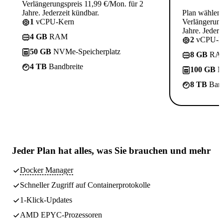
Verlängerungspreis 11,99 €/Mon. für 2
Jahre. Jederzeit kündbar.
Plan wählen
1
vCPU-Kern
Verlängerung
Jahre. Jederz
4 GB
RAM
2
vCPU-K
50 GB
NVMe-Speicherplatz
8 GB
RA
4 TB
Bandbreite
100 GB
N
8 TB
Band
Jeder Plan hat
alles, was Sie brauchen
und mehr
Docker Manager
Schneller Zugriff auf Containerprotokolle
1-Klick-Updates
AMD EPYC-Prozessoren