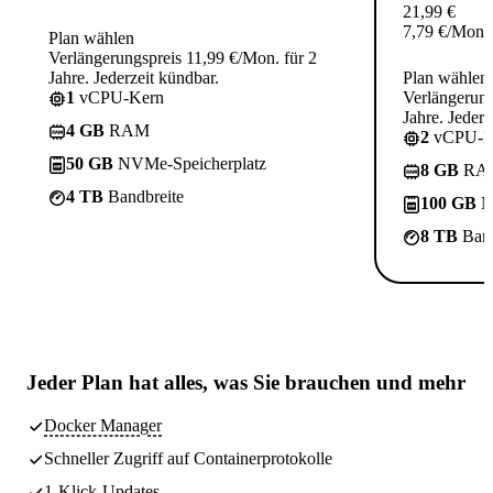
21,99
€
7,79
€
/Mon.
Plan wählen
Verlängerungspreis 11,99 €/Mon. für 2
Jahre. Jederzeit kündbar.
Plan wählen
1
vCPU-Kern
Verlängerung
Jahre. Jederz
4 GB
RAM
2
vCPU-K
50 GB
NVMe-Speicherplatz
8 GB
RA
4 TB
Bandbreite
100 GB
N
8 TB
Band
Jeder Plan hat
alles, was Sie brauchen
und mehr
Docker Manager
Schneller Zugriff auf Containerprotokolle
1-Klick-Updates