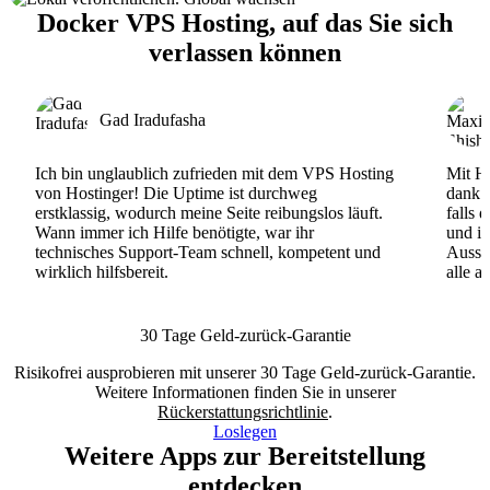
Docker VPS Hosting, auf das Sie sich
verlassen können
Gad Iradufasha
Ich bin unglaublich zufrieden mit dem VPS Hosting
Mit Ho
von Hostinger! Die Uptime ist durchweg
dank d
erstklassig, wodurch meine Seite reibungslos läuft.
falls 
Wann immer ich Hilfe benötigte, war ihr
und ih
technisches Support-Team schnell, kompetent und
Ausse
wirklich hilfsbereit.
alle a
30 Tage Geld-zurück-Garantie
Risikofrei ausprobieren mit unserer 30 Tage Geld-zurück-Garantie.
Weitere Informationen finden Sie in unserer
Rückerstattungsrichtlinie
.
Loslegen
Weitere Apps zur Bereitstellung
entdecken