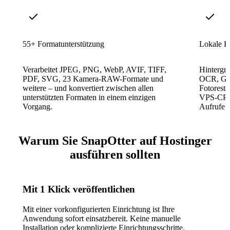
55+ Formatunterstützung
Lokale K
Verarbeitet JPEG, PNG, WebP, AVIF, TIFF,
Hintergru
PDF, SVG, 23 Kamera-RAW-Formate und
OCR, Ges
weitere – und konvertiert zwischen allen
Fotoresta
unterstützten Formaten in einem einzigen
VPS-CPU
Vorgang.
Aufrufe o
Warum Sie SnapOtter auf Hostinger
ausführen sollten
Mit 1 Klick veröffentlichen
Mit einer vorkonfigurierten Einrichtung ist Ihre
Anwendung sofort einsatzbereit. Keine manuelle
Installation oder komplizierte Einrichtungsschritte.