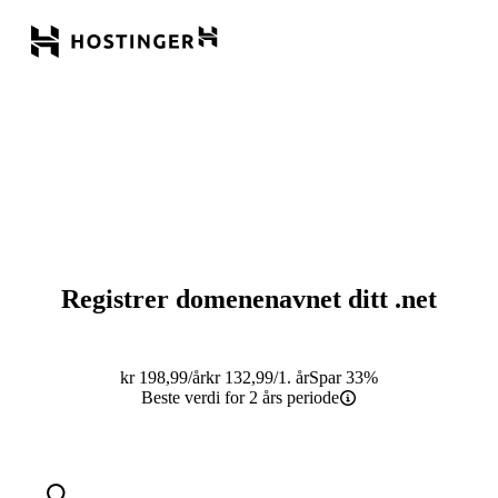
Registrer domenenavnet ditt
.net
kr
198,99
/år
kr
132,99
/1. år
Spar 33%
Beste verdi for 2 års periode