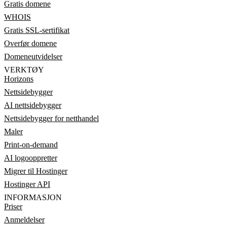
Gratis domene
WHOIS
Gratis SSL-sertifikat
Overfør domene
Domeneutvidelser
VERKTØY
Horizons
Nettsidebygger
AI nettsidebygger
Nettsidebygger for netthandel
Maler
Print-on-demand
AI logooppretter
Migrer til Hostinger
Hostinger API
INFORMASJON
Priser
Anmeldelser