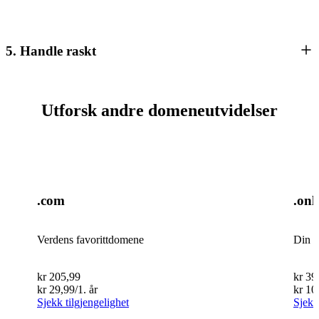
5. Handle raskt
Utforsk andre domeneutvidelser
.com
.onl
Verdens favorittdomene
Din b
kr
205,99
kr
39
kr
29,99
/1. år
kr
10
Sjekk tilgjengelighet
Sjekk