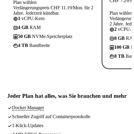
CHF
7.29
/M
Plan wählen
Verlängerungspreis CHF 11.19/Mon. für 2
Jahre. Jederzeit kündbar.
Plan wählen
1
vCPU-Kern
Verlängerun
2 Jahre. Jede
4 GB
RAM
2
vCPU-K
50 GB
NVMe-Speicherplatz
8 GB
RA
4 TB
Bandbreite
100 GB
N
8 TB
Band
Jeder Plan hat
alles, was Sie brauchen
und mehr
Docker Manager
Schneller Zugriff auf Containerprotokolle
1-Klick-Updates