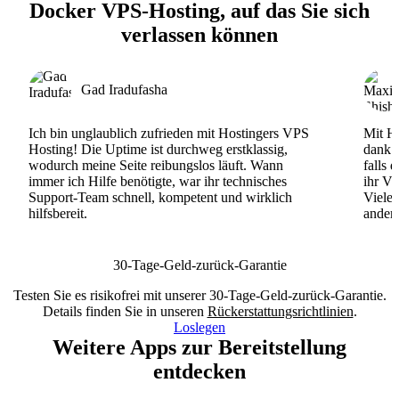
Docker VPS-Hosting, auf das Sie sich
verlassen können
Gad Iradufasha
Ich bin unglaublich zufrieden mit Hostingers VPS
Mit Ho
Hosting! Die Uptime ist durchweg erstklassig,
dank d
wodurch meine Seite reibungslos läuft. Wann
falls 
immer ich Hilfe benötigte, war ihr technisches
ihr VP
Support-Team schnell, kompetent und wirklich
Viele
hilfsbereit.
andere
30-Tage-Geld-zurück-Garantie
Testen Sie es risikofrei mit unserer 30-Tage-Geld-zurück-Garantie.
Details finden Sie in unseren
Rückerstattungsrichtlinien
.
Loslegen
Weitere Apps zur Bereitstellung
entdecken