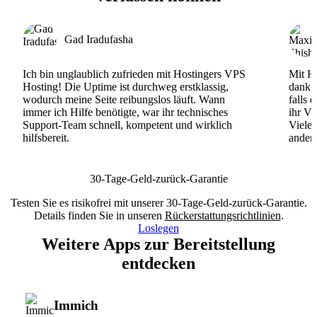
Gad Iradufasha
Ich bin unglaublich zufrieden mit Hostingers VPS
Mit Ho
Hosting! Die Uptime ist durchweg erstklassig,
dank d
wodurch meine Seite reibungslos läuft. Wann
falls 
immer ich Hilfe benötigte, war ihr technisches
ihr VP
Support-Team schnell, kompetent und wirklich
Viele
hilfsbereit.
andere
30-Tage-Geld-zurück-Garantie
Testen Sie es risikofrei mit unserer 30-Tage-Geld-zurück-Garantie.
Details finden Sie in unseren
Rückerstattungsrichtlinien
.
Loslegen
Weitere Apps zur Bereitstellung
entdecken
Immich