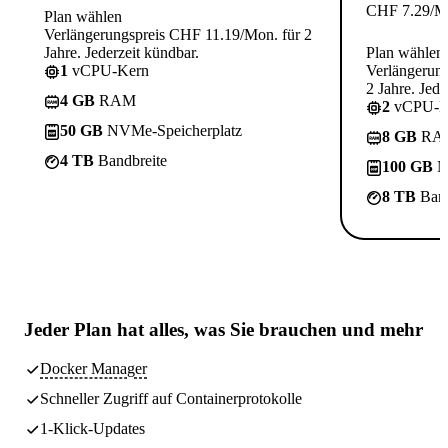
CHF
7.29
/M
Plan wählen
Verlängerungspreis CHF 11.19/Mon. für 2
Jahre. Jederzeit kündbar.
Plan wählen
1
vCPU-Kern
Verlängerun
2 Jahre. Jede
4 GB
RAM
2
vCPU-K
50 GB
NVMe-Speicherplatz
8 GB
RA
4 TB
Bandbreite
100 GB
N
8 TB
Band
Jeder Plan hat
alles, was Sie brauchen
und mehr
Docker Manager
Schneller Zugriff auf Containerprotokolle
1-Klick-Updates