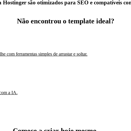
a Hostinger são otimizados para SEO e compatíveis co
Não encontrou o template ideal?
e com ferramentas simples de arrastar e soltar.
 com a IA.
Comece a criar hoje mesmo